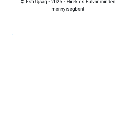
© Esti Újság - 2025 - Hírek és Bulvár minden
mennyiségben!
Cookie beállítások testre szabása