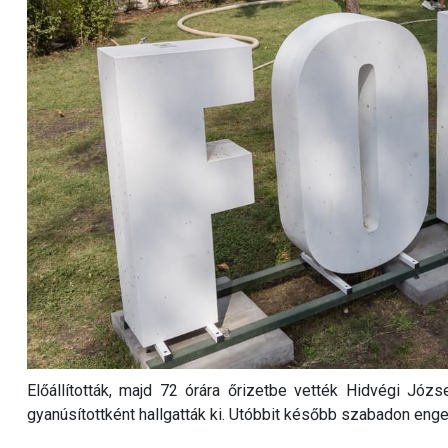
Előállították, majd 72 órára őrizetbe vették Hidvégi Józs
gyanúsítottként hallgatták ki. Utóbbit később szabadon enge