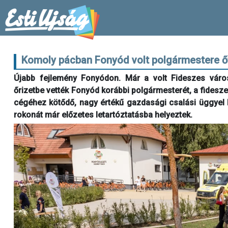
Komoly pácban Fonyód volt polgármestere őt 
Újabb fejlemény Fonyódon. Már a volt Fideszes városve
őrizetbe vették Fonyód korábbi polgármesterét, a fidesz
cégéhez kötődő, nagy értékű gazdasági csalási üggyel 
rokonát már előzetes letartóztatásba helyeztek.