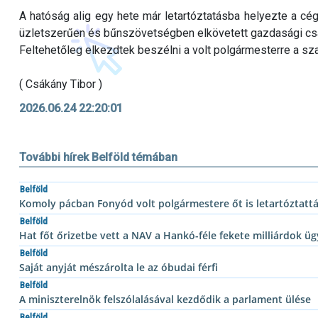
A hatóság alig egy hete már letartóztatásba helyezte a cég
üzletszerűen és bűnszövetségben elkövetett gazdasági csa
Feltehetőleg elkezdtek beszélni a volt polgármesterre a s
( Csákány Tibor )
2026.06.24 22:20:01
További hírek Belföld témában
Belföld
Komoly pácban Fonyód volt polgármestere őt is letartóztatt
Belföld
Hat főt őrizetbe vett a NAV a Hankó-féle fekete milliárdok ü
Belföld
Saját anyját mészárolta le az óbudai férfi
Belföld
A miniszterelnök felszólalásával kezdődik a parlament ülése
Belföld