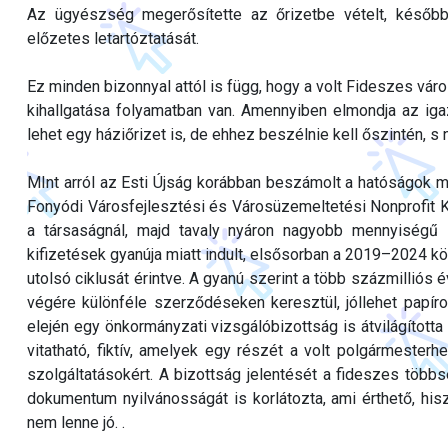
Az ügyészség megerősítette az őrizetbe vételt, későb
előzetes letartóztatását.
Ez minden bizonnyal attól is függ, hogy a volt Fideszes vá
kihallgatása folyamatban van. Amennyiben elmondja az ig
lehet egy háziőrizet is, de ehhez beszélnie kell őszintén, s 
MInt arról az Esti Újság korábban beszámolt a hatóságok m
Fonyódi Városfejlesztési és Városüzemeltetési Nonprofit K
a társaságnál, majd tavaly nyáron nagyobb mennyiségű 
kifizetések gyanúja miatt indult, elsősorban a 2019–2024 kö
utolsó ciklusát érintve. A gyanú szerint a több százmilliós
végére különféle szerződéseken keresztül, jóllehet papír
elején egy önkormányzati vizsgálóbizottság is átvilágította 
vitatható, fiktív, amelyek egy részét a volt polgármest
szolgáltatásokért. A bizottság jelentését a fideszes több
dokumentum nyilvánosságát is korlátozta, ami érthető, his
nem lenne jó. .