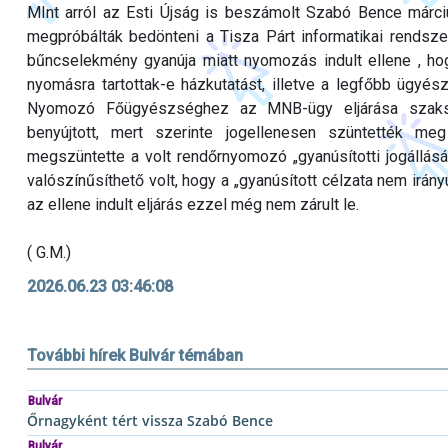
MInt arról az Esti Újság is beszámolt Szabó Bence márciu
megpróbálták bedönteni a Tisza Párt informatikai rendszer
bűncselekmény gyanúja miatt nyomozás indult ellene , hog
nyomásra tartottak-e házkutatást, illetve a legfőbb ügyés
Nyomozó Főügyészséghez az MNB-ügy eljárása szaksze
benyújtott, mert szerinte jogellenesen szüntették 
megszüntette a volt rendőrnyomozó „gyanúsítotti jogállását”
valószínűsíthető volt, hogy a „gyanúsított célzata nem irán
az ellene indult eljárás ezzel még nem zárult le.
( G.M.)
2026.06.23 03:46:08
További hírek Bulvár témában
Bulvár
Őrnagyként tért vissza Szabó Bence
Bulvár