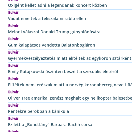
Oxigént kellet adni a legendának koncert közben
Bulvár
Vádat emeltek a téliszalámi rabló ellen
Bulvár
Meloni válaszol Donald Trump gúnyolódására
Bulvár
Gumikalapácsos vendetta Balatonbogláron
Bulvár
Gyermekveszélyeztetés miatt elítélték az egykoron sztárként
Bulvár
Emily Ratajkowski őszintén beszélt a szexuális életéről
Bulvár
Elítélték nemi erőszak miatt a norvég koronaherceg nevelt fi
Bulvár
Oliver Tree amerikai zenész meghalt egy helikopter balesetb
Bulvár
Péntekre berobban a kánikula
Bulvár
Ez lett a „Bond-lány” Barbara Bachh sorsa