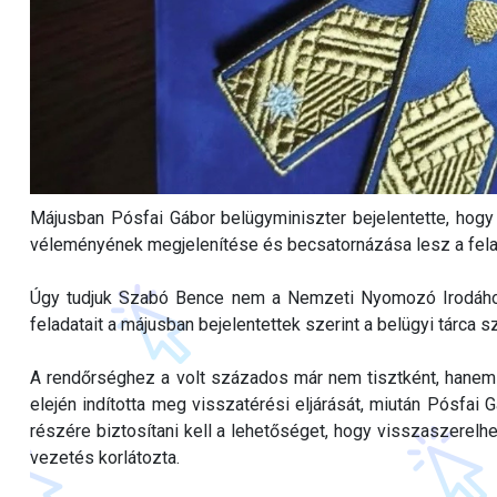
Májusban Pósfai Gábor belügyminiszter bejelentette, hogy
véleményének megjelenítése és becsatornázása lesz a fela
Úgy tudjuk Szabó Bence nem a Nemzeti Nyomozó Irodához
feladatait a májusban bejelentettek szerint a belügyi tárca 
A rendőrséghez a volt százados már nem tisztként, hanem f
elején indította meg visszatérési eljárását, miután Pósfai 
részére biztosítani kell a lehetőséget, hogy visszaszerelh
vezetés korlátozta.