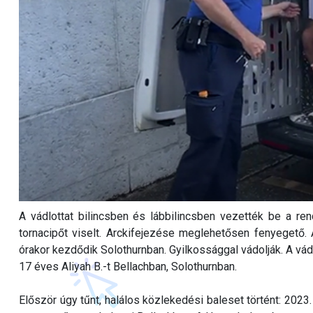
A vádlottat bilincsben és lábbilincsben vezették be a ren
tornacipőt viselt. Arckifejezése meglehetősen fenyegető. 
órakor kezdődik Solothurnban. Gyilkossággal vádolják. A vá
17 éves Aliyah B.-t Bellachban, Solothurnban.
Először úgy tűnt, halálos közlekedési baleset történt: 2023. 