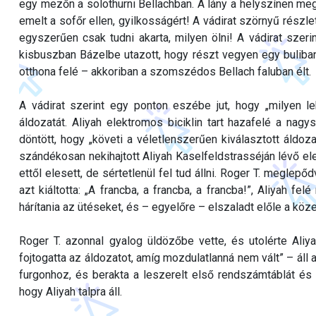
egy mezőn a solothurni Bellachban. A lány a helyszínen me
emelt a sofőr ellen, gyilkosságért! A vádirat szörnyű részlete
egyszerűen csak tudni akarta, milyen ölni! A vádirat sz
kisbuszban Bázelbe utazott, hogy részt vegyen egy buliban –
otthona felé – akkoriban a szomszédos Bellach faluban élt.
A vádirat szerint egy ponton eszébe jut, hogy „milyen le
áldozatát. Aliyah elektromos biciklin tart hazafelé a nagy
döntött, hogy „követi a véletlenszerűen kiválasztott áldoza
szándékosan nekihajtott Aliyah Kaselfeldstrasséján lévő el
ettől elesett, de sértetlenül fel tud állni. Roger T. meglepő
azt kiáltotta: „A francba, a francba, a francba!”, Aliyah fe
hárítania az ütéseket, és – egyelőre – elszaladt előle a köz
Roger T. azonnal gyalog üldözőbe vette, és utolérte Ali
fojtogatta az áldozatot, amíg mozdulatlanná nem vált” – áll a
furgonhoz, és berakta a leszerelt első rendszámtáblát és a
hogy Aliyah talpra áll.