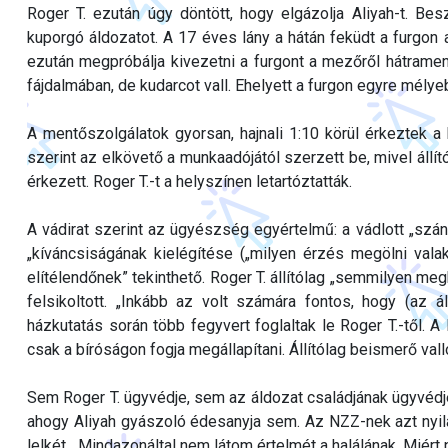
Roger T. ezután úgy döntött, hogy elgázolja Aliyah-t. Besz
kuporgó áldozatot. A 17 éves lány a hátán feküdt a furgon a
ezután megpróbálja kivezetni a furgont a mezőről hátramen
fájdalmában, de kudarcot vall. Ehelyett a furgon egyre mél
A mentőszolgálatok gyorsan, hajnali 1:10 körül érkeztek a h
szerint az elkövető a munkaadójától szerzett be, mivel állí
érkezett. Roger T.-t a helyszínen letartóztatták.
A vádirat szerint az ügyészség egyértelmű: a vádlott „szá
„kíváncsiságának kielégítése („milyen érzés megölni vala
elítélendőnek” tekinthető. Roger T. állítólag „semmilyen m
felsikoltott. „Inkább az volt számára fontos, hogy (az 
házkutatás során több fegyvert foglaltak le Roger T.-től.
csak a bíróságon fogja megállapítani. Állítólag beismerő vall
Sem Roger T. ügyvédje, sem az áldozat családjának ügyvédje
ahogy Aliyah gyászoló édesanyja sem. Az NZZ-nek azt nyila
lelkét. „Mindazonáltal nem látom értelmét a halálának. Miért