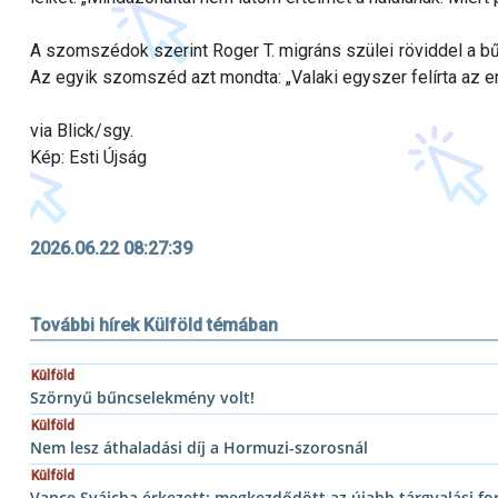
A szomszédok szerint Roger T. migráns szülei röviddel a b
Az egyik szomszéd azt mondta: „Valaki egyszer felírta az erk
via Blick/sgy.
Kép: Esti Újság
2026.06.22 08:27:39
További hírek Külföld témában
Külföld
Szörnyű bűncselekmény volt!
Külföld
Nem lesz áthaladási díj a Hormuzi-szorosnál
Külföld
Vance Svájcba érkezett: megkezdődött az újabb tárgyalási fo