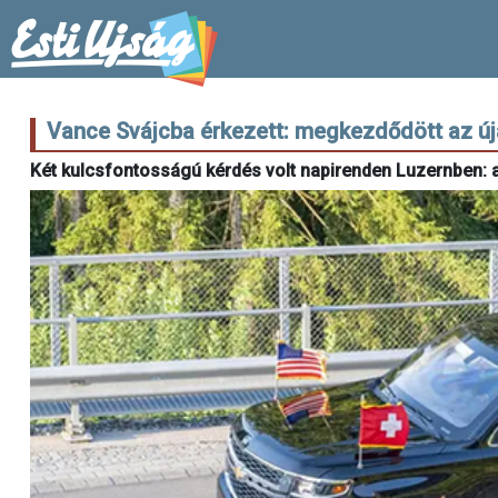
Vance Svájcba érkezett: megkezdődött az úja
Két kulcsfontosságú kérdés volt napirenden Luzernben: a 