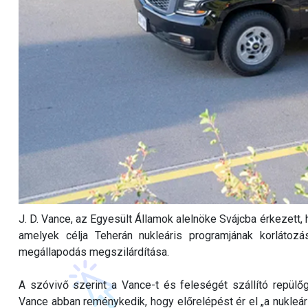
J. D. Vance, az Egyesült Államok alelnöke Svájcba érkezett, 
amelyek célja Teherán nukleáris programjának korlátozá
megállapodás megszilárdítása.
A szóvivő szerint a Vance-t és feleségét szállító repülő
Vance abban reménykedik, hogy előrelépést ér el „a nukleár