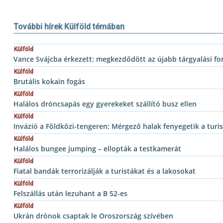
További hírek Külföld témában
Külföld
Vance Svájcba érkezett: megkezdődött az újabb tárgyalási fo
Külföld
Brutális kokain fogás
Külföld
Halálos dróncsapás egy gyerekeket szállító busz ellen
Külföld
Invázió a Földközi-tengeren: Mérgező halak fenyegetik a turis
Külföld
Halálos bungee jumping – ellopták a testkamerát
Külföld
Fiatal bandák terrorizálják a turistákat és a lakosokat
Külföld
Felszállás után lezuhant a B 52-es
Külföld
Ukrán drónok csaptak le Oroszország szívében