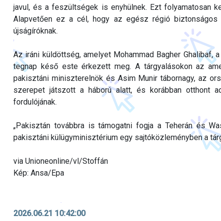
javul, és a feszültségek is enyhülnek. Ezt folyamatosan ke
Alapvetően ez a cél, hogy az egész régió biztonságos 
újságíróknak.
Az iráni küldöttség, amelyet Mohammad Bagher Ghalibaf, a 
tegnap késő este érkezett meg. A tárgyalásokon az ameri
pakisztáni miniszterelnök és Asim Munir tábornagy, az or
szerepet játszott a háború alatt, és korábban otthont a
fordulójának.
„Pakisztán továbbra is támogatni fogja a Teherán és Wa
pakisztáni külügyminisztérium egy sajtóközleményben a tá
via Unioneonline/vl/Stoffán
Kép: Ansa/Epa
2026.06.21 10:42:00