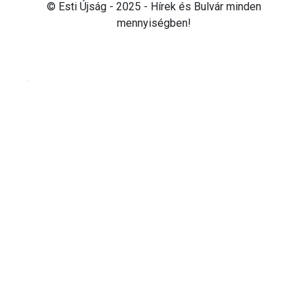
© Esti Újság - 2025 - Hírek és Bulvár minden
mennyiségben!
Cookie beállítások testre szabása