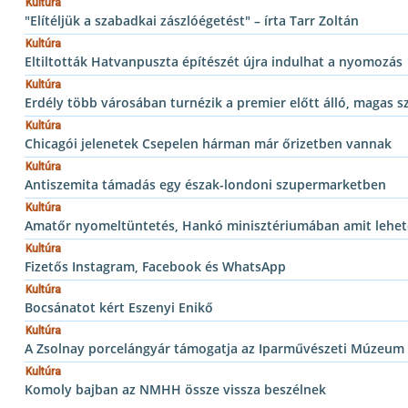
Kultúra
"Elítéljük a szabadkai zászlóégetést" – írta Tarr Zoltán
Kultúra
Eltiltották Hatvanpuszta építészét újra indulhat a nyomozás
Kultúra
Erdély több városában turnézik a premier előtt álló, magas 
Kultúra
Chicagói jelenetek Csepelen hárman már őrizetben vannak
Kultúra
Antiszemita támadás egy észak-londoni szupermarketben
Kultúra
Amatőr nyomeltüntetés, Hankó minisztériumában amit lehetet
Kultúra
Fizetős Instagram, Facebook és WhatsApp
Kultúra
Bocsánatot kért Eszenyi Enikő
Kultúra
A Zsolnay porcelángyár támogatja az Iparművészeti Múzeu
Kultúra
Komoly bajban az NMHH össze vissza beszélnek