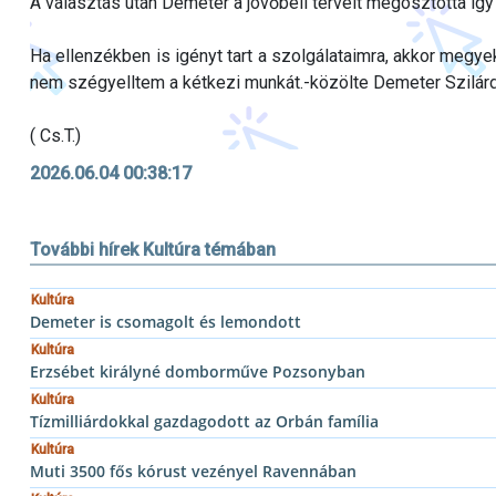
A választás után Demeter a jövőbeli terveit megosztotta így
Ha ellenzékben is igényt tart a szolgálataimra, akkor megye
nem szégyelltem a kétkezi munkát.-közölte Demeter Szilárd
( Cs.T.)
2026.06.04 00:38:17
További hírek Kultúra témában
Kultúra
Demeter is csomagolt és lemondott
Kultúra
Erzsébet királyné domborműve Pozsonyban
Kultúra
Tízmilliárdokkal gazdagodott az Orbán família
Kultúra
Muti 3500 fős kórust vezényel Ravennában