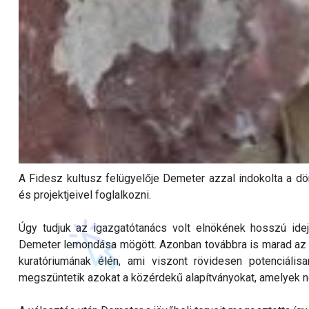
A Fidesz kultusz felügyelője Demeter azzal indokolta a dö
és projektjeivel foglalkozni.
Úgy tudjuk az igazgatótanács volt elnökének hosszú ideje
Demeter lemondása mögött. Azonban továbbra is marad az ü
kuratóriumának élén, ami viszont rövidesen potenciális
megszüntetik azokat a közérdekű alapítványokat, amelyek