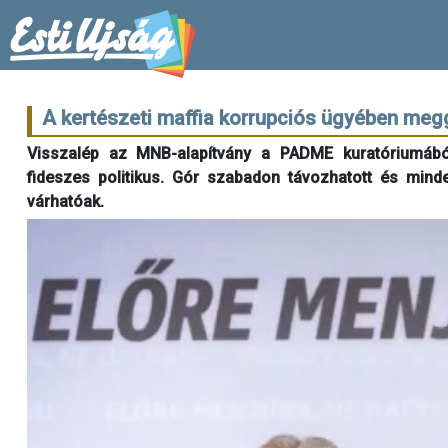
A kertészeti maffia korrupciós ügyében meg
Visszalép az MNB-alapítvány a PADME kuratóriumából
fideszes politikus. Gór szabadon távozhatott és minde
várhatóak.