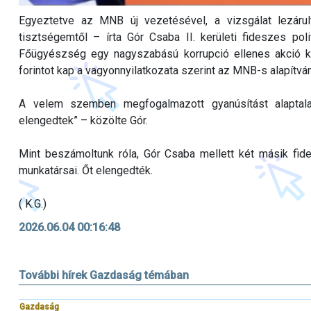
Egyeztetve az MNB új vezetésével, a vizsgálat lezárul
tisztségemtől – írta Gór Csaba II. kerületi fideszes pol
Főügyészség egy nagyszabású korrupció ellenes akció kere
forintot kap a vagyonnyilatkozata szerint az MNB-s alapítván
A velem szemben megfogalmazott gyanúsítást alaptala
elengedtek” – közölte Gór.
Mint beszámoltunk róla, Gór Csaba mellett két másik fi
munkatársai. Őt elengedték.
( K.G.)
2026.06.04 00:16:48
További hírek Gazdaság témában
Gazdaság