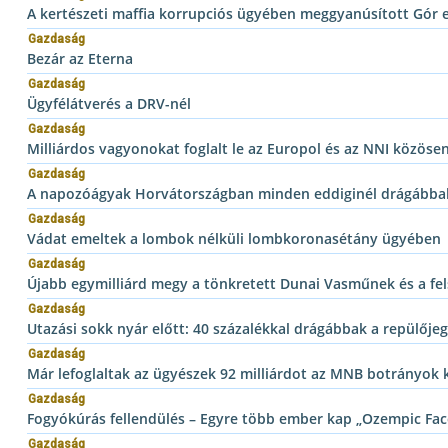
A kertészeti maffia korrupciós ügyében meggyanúsított Gór 
Gazdaság
Bezár az Eterna
Gazdaság
Ügyfélátverés a DRV-nél
Gazdaság
Milliárdos vagyonokat foglalt le az Europol és az NNI közöse
Gazdaság
A napozóágyak Horvátországban minden eddiginél drágábba
Gazdaság
Vádat emeltek a lombok nélküli lombkoronasétány ügyében
Gazdaság
Újabb egymilliárd megy a tönkretett Dunai Vasműnek és a f
Gazdaság
Utazási sokk nyár előtt: 40 százalékkal drágábbak a repülője
Gazdaság
Már lefoglaltak az ügyészek 92 milliárdot az MNB botrányok
Gazdaság
Fogyókúrás fellendülés – Egyre több ember kap „Ozempic Fac
Gazdaság