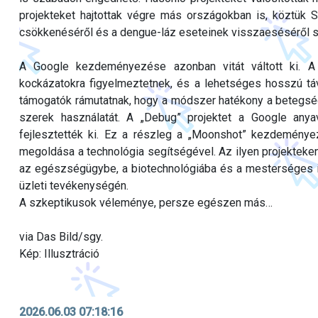
projekteket hajtottak végre más országokban is, köztük 
csökkenéséről és a dengue-láz eseteinek visszaeséséről sz
A Google kezdeményezése azonban vitát váltott ki. A 
kockázatokra figyelmeztetnek, és a lehetséges hosszú t
támogatók rámutatnak, hogy a módszer hatékony a betegsége
szerek használatát. A „Debug” projektet a Google anyav
fejlesztették ki. Ez a részleg a „Moonshot” kezdeményez
megoldása a technológia segítségével. Az ilyen projekteken 
az egészségügybe, a biotechnológiába és a mesterséges int
üzleti tevékenységén.
A szkeptikusok véleménye, persze egészen más…
via Das Bild/sgy.
Kép: Illusztráció
2026.06.03 07:18:16