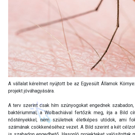
A vállalat kérelmet nyújtott be az Egyesült Államok Körn
projekt jóváhagyására.
A terv szerint csak hím szúnyogokat engednek szabadon,
baktériummal, a Wolbachiával fertőzik meg, írja a Bild
nőstényekkel, nem születnek életképes utódok, ami f
számának csökkenéséhez vezet. A Bild szerint a két célzot
is szabadon engedhető. Hasonló projekteket valósítottak