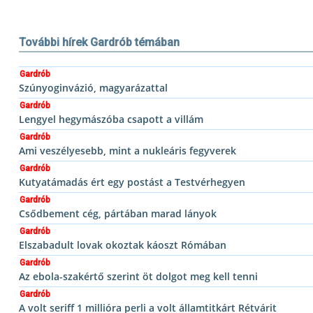
További hírek Gardrób témában
Gardrób
Szúnyoginvázió, magyarázattal
Gardrób
Lengyel hegymászóba csapott a villám
Gardrób
Ami veszélyesebb, mint a nukleáris fegyverek
Gardrób
Kutyatámadás ért egy postást a Testvérhegyen
Gardrób
Csődbement cég, pártában marad lányok
Gardrób
Elszabadult lovak okoztak káoszt Rómában
Gardrób
Az ebola-szakértő szerint öt dolgot meg kell tenni
Gardrób
A volt seriff 1 millióra perli a volt államtitkárt Rétvárit