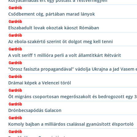
Kutyatámadás ért egy postást a Testvérhegyen
Gardrób
Csődbement cég, pártában marad lányok
Gardrób
Elszabadult lovak okoztak káoszt Rómában
Gardrób
Az ebola-szakértő szerint öt dolgot meg kell tenni
Gardrób
A volt seriff 1 millióra perli a volt államtitkárt Rétvárit
Gardrób
"Orosz fasiszta propagandával” vádolja Ukrajna a Jad Vasem 
Gardrób
Drámai képek a Velencei tóról
Gardrób
Öt migráns csoportosan megerőszakolt és bedrogozott egy 3
Gardrób
Drónbecsapódás Galacon
Gardrób
Komoly bajban a milliárdos csalással gyanúsított élsportoló
Gardrób