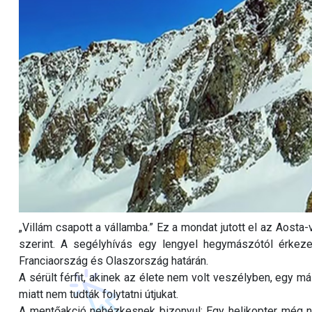
„Villám csapott a vállamba.” Ez a mondat jutott el az Aosta
szerint. A segélyhívás egy lengyel hegymászótól érkeze
Franciaország és Olaszország határán.
A sérült férfit, akinek az élete nem volt veszélyben, egy má
miatt nem tudták folytatni útjukat.
A mentőakció nehézkesnek bizonyul: Egy helikopter még ne