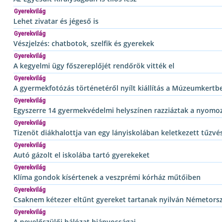
Gyerekvilág
Lehet zivatar és jégeső is
Gyerekvilág
Vészjelzés: chatbotok, szelfik és gyerekek
Gyerekvilág
A kegyelmi ügy főszereplőjét rendőrök vitték el
Gyerekvilág
A gyermekfotózás történetéről nyílt kiállítás a Múzeumkertb
Gyerekvilág
Egyszerre 14 gyermekvédelmi helyszínen razziáztak a nyomo
Gyerekvilág
Tizenöt diákhalottja van egy lányiskolában keletkezett tűzvé
Gyerekvilág
Autó gázolt el iskolába tartó gyerekeket
Gyerekvilág
Klíma gondok kísértenek a veszprémi kórház műtőiben
Gyerekvilág
Csaknem kétezer eltűnt gyereket tartanak nyilván Németors
Gyerekvilág
A nevelőszülői hálózat hiányosságai