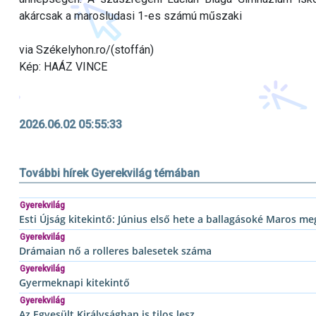
akárcsak a marosludasi 1-es számú műszaki
via Székelyhon.ro/(stoffán)
Kép: HAÁZ VINCE
2026.06.02 05:55:33
További hírek Gyerekvilág témában
Gyerekvilág
Esti Újság kitekintő: Június első hete a ballagásoké Maros m
Gyerekvilág
Drámaian nő a rolleres balesetek száma
Gyerekvilág
Gyermeknapi kitekintő
Gyerekvilág
Az Egyesült Királyságban is tilos lesz