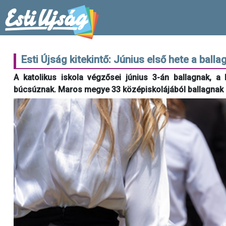
Esti Újság kitekintő: Június első hete a ba
A katolikus iskola végzősei június 3-án ballagnak, a
búcsúznak. Maros megye 33 középiskolájából ballagnak el