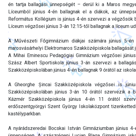
én tartja ballagási ünnepségét – derül ki a Maros megye
Líceumból június 4-én ballagnak el a diákok, az ünneps
Református Kollégium is június 4-én szervezi a végzősök b
Líceum végzősei június 3-án 12:15-től ballagnak a líceum ud
A Művészeti Főgimnázium diákjai számára június 5-én 
marosvásárhelyi Elektromaros Szakközépiskola ballagását jú
A Mihai Eminescu Pedagógiai Gimnázium végzősei június 
Szász Albert Sportiskola június 3-án szervezi a ballagá
Szakközépiskolában június 4-én ballagnak 9 órától az iskola
A Gheorghe Șincai Szakközépiskola végzősei is június
Szakközépiskolában június 3-án 10 órától szervezik a 
Kázmér Szakközépiskola június 4-én 11 órától szer
erdőszentgyörgyi Szent György Iskolaközpont tizenkettedi
kastélyparkban.
A nyárádszeredai Bocskai István Gimnáziumban június 4-é
ünnepségen. A szászrégeni Lucian Blaga Gimnázium iskol