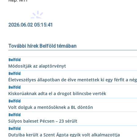
2026.06.02 05:15:41
További hírek Belföld témában
Belföld
Módosítják az alaptörvényt
Belföld
Életveszélyes állapotban de élve mentettek ki egy férfit a n
Belföld
Kiskorúaknak adta el a drogot bilincsbe verték
Belföld
Volt dolguk a mentősöknek a BL döntőn
Belföld
Súlyos baleset Pécsen – 23 sérült
Belföld
Dutyiba került a Szent Ágota egyik volt alkalmazottja