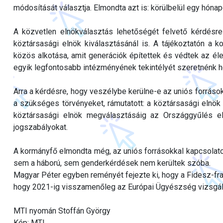
módosítását választja. Elmondta azt is: körülbelül egy hóna
A közvetlen elnökválasztás lehetőségét felvető kérdésre
köztársasági elnök kiválasztásánál is. A tájékoztatón a 
közös alkotása, amit generációk építettek és védtek az él
egyik legfontosabb intézményének tekintélyét szeretnénk hel
Arra a kérdésre, hogy veszélybe kerülne-e az uniós források
a szükséges törvényeket, rámutatott: a köztársasági elnök
köztársasági elnök megválasztásáig az Országgyűlés elnö
jogszabályokat.
A kormányfő elmondta még, az uniós forrásokkal kapcsolato
sem a háború, sem genderkérdések nem kerültek szóba.
Magyar Péter egyben reményét fejezte ki, hogy a Fidesz-fra
hogy 2021-ig visszamenőleg az Európai Ügyészség vizsgá
MTI nyomán Stoffán György
Kép: MTI