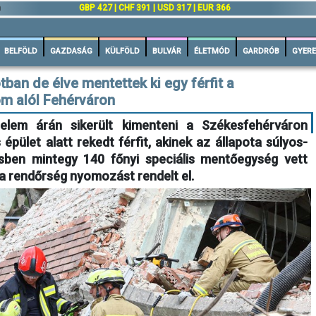
n
GBP 427 | CHF 391 | USD 317 | EUR 366
BELFÖLD
GAZDASÁG
KÜLFÖLD
BULVÁR
ÉLETMÓD
GARDRÓB
GYERE
tban de élve mentettek ki egy férfit a
m alól Fehérváron
elem árán sikerült kimenteni a Székesfehérváron
pület alatt rekedt férfit, akinek az állapota súlyos-
sben mintegy 140 főnyi speciális mentőegység vett
 a rendőrség nyomozást rendelt el.