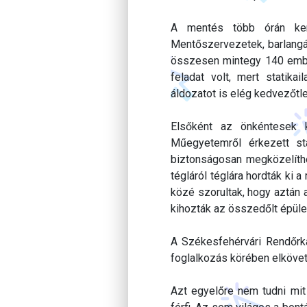
A mentés több órán kere
Mentőszervezetek, barlangá
összesen mintegy 140 ember
feladat volt, mert statika
áldozatot is elég kedvezőtle
Elsőként az önkéntesek k
Műegyetemről érkezett sta
biztonságosan megközelíthe
tégláról téglára hordták ki 
közé szorultak, hogy aztán a
kihozták az összedőlt épüle
A Székesfehérvári Rendőrkap
foglalkozás körében elkövet
Azt egyelőre nem tudni mit