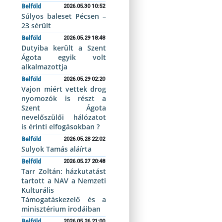
Belföld
2026.05.30 10:52
Súlyos baleset Pécsen –
23 sérült
Belföld
2026.05.29 18:48
Dutyiba került a Szent
Ágota egyik volt
alkalmazottja
Belföld
2026.05.29 02:20
Vajon miért vettek drog
nyomozók is részt a
Szent Ágota
nevelőszülői hálózatot
is érinti elfogásokban ?
Belföld
2026.05.28 22:02
Sulyok Tamás aláírta
Belföld
2026.05.27 20:48
Tarr Zoltán: házkutatást
tartott a NAV a Nemzeti
Kulturális
Támogatáskezelő és a
minisztérium irodáiban
Belföld
2026.05.26 21:00