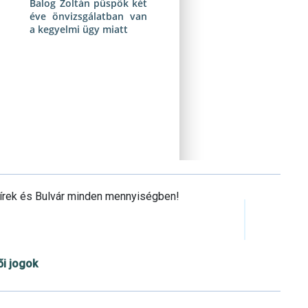
Balog Zoltán püspök két
éve önvizsgálatban van
a kegyelmi ügy miatt
Hírek és Bulvár minden mennyiségben!
ői jogok
Cookie beállítások testre szabása