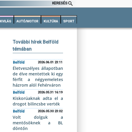
KERESÉS
KVILÁG
AUTÓ/MOTOR
KULTÚRA
SPORT
További hírek Belföld
témában
Belföld
2026.06.01 23:11
Életveszélyes állapotban
de élve mentettek ki egy
férfit a négyemeletes
házrom alól Fehérváron
Belföld
2026.05.31 16:19
Kiskorúaknak adta el a
drogot bilincsbe verték
Belföld
2026.05.30 23:02
Volt dolguk a
mentősöknek a BL
döntőn