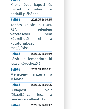
Kilenc évet kapott és
marad dutyiban a
pedofil plébános
Belföld
2026.05.26 09:35
Tanács Zoltán: a HUN-
REN jelenlegi
vezetésével nem
képzelhető el a
kutatóhálózat
megújítása
Belföld
2026.05.26 01:39
Lázár is lemondott ki
lesz a következő ?
Belföld
2026.05.25 10:21
Menetjegy mizéria a
MÁV-nál
Belföld
2026.05.25 00:06
Budapest volt
főkapitánya lesz a
rendészeti államtitkár
Belföld
2026.05.24 01:47