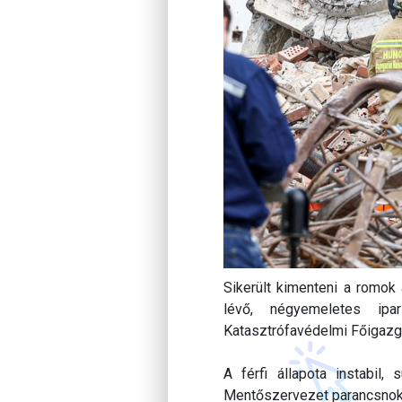
Sikerült kimenteni a romok a
lévő, négyemeletes ip
Katasztrófavédelmi Főigazg
A férfi állapota instabil
Mentőszervezet parancsnok