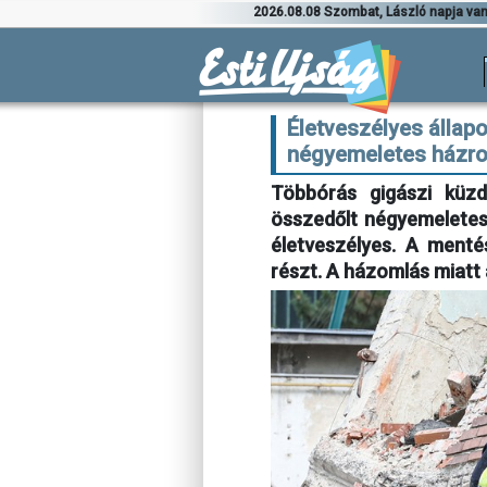
2026.08.08 Szombat, László napja va
Életveszélyes állapo
négyemeletes házro
Többórás gigászi küzd
összedőlt négyemeletes é
életveszélyes. A menté
részt. A házomlás miatt