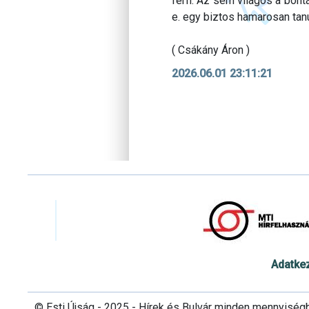
férfi. Az sem világos a bon
e. egy biztos hamarosan tan
( Csákány Áron )
2026.06.01 23:11:21
Adatke
© Esti Újság - 2025 - Hírek és Bulvár minden mennyiség