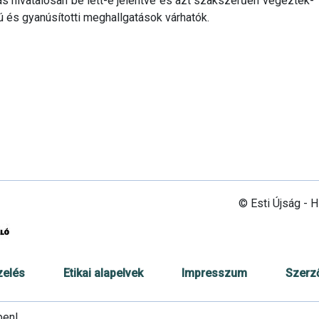
tás hivatalosan be lett-e jelentve és azt szakszerűen végezték-
ú és gyanúsítotti meghallgatások várhatók.
© Esti Újság - 
zelés
Etikai alapelvek
Impresszum
Szerz
ben!