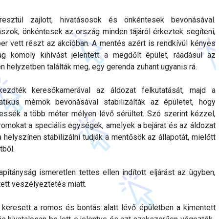
sztül zajlott, hivatásosok és önkéntesek bevonásával.
szok, önkéntesek az ország minden tájáról érkeztek segíteni,
 vett részt az akcióban. A mentés azért is rendkívül kényes
ilag komoly kihívást jelentett a megdőlt épület, ráadásul az
n helyzetben találták meg, egy gerenda zuhant ugyanis rá.
ezdték keresőkamerával az áldozat felkutatását, majd a
tikus mérnök bevonásával stabilizálták az épületet, hogy
ssék a több méter mélyen lévő sérültet. Szó szerint kézzel,
a romokat a speciális egységek, amelyek a bejárat és az áldozat
 helyszínen stabilizálni tudják a mentősök az állapotát, mielőtt
tből.
itányság ismeretlen tettes ellen indított eljárást az ügyben,
ett veszélyeztetés miatt.
 keresett a romos és bontás alatt lévő épületben a kimentett