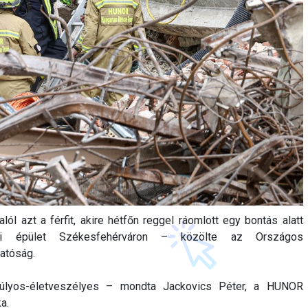
lól azt a férfit, akire hétfőn reggel ráomlott egy bontás alatt
ari épület Székesfehérváron – közölte az Országos
atóság.
, súlyos-életveszélyes – mondta Jackovics Péter, a HUNOR
a.