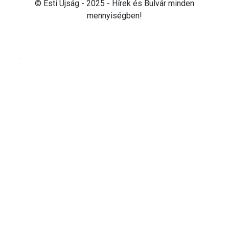
© Esti Újság - 2025 - Hírek és Bulvár minden
mennyiségben!
Cookie beállítások testre szabása