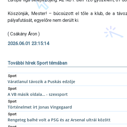
Köszönjük, Mester! – búcsúzott el tőle a klub, de a távoz
pályafutását, egyelőre nem derült ki.
( Csákány Áron )
2026.06.01 23:15:14
További hírek Sport témában
Sport
Váratlanul távozik a Puskás edzője
Sport
A VB másik oldala… - szexsport
Sport
Történelmet írt Jonas Vingegaard
Sport
Rengeteg balhé volt a PSG és az Arsenal ultrái között