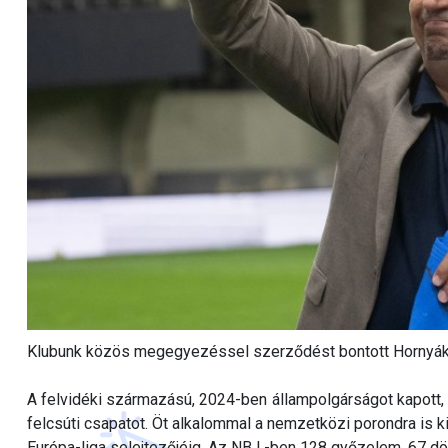
Klubunk közös megegyezéssel szerződést bontott Hornyák Z
A felvidéki származású, 2024-ben állampolgárságot kapott,
felcsúti csapatot. Öt alkalommal a nemzetközi porondra is ki
Európa-liga selejtezőjéig. Az NB I.-ben 128 győzelem, 67 dö