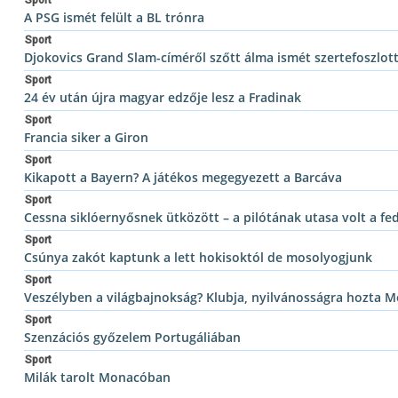
Sport
A PSG ismét felült a BL trónra
Sport
Djokovics Grand Slam-címéről szőtt álma ismét szertefoszlot
Sport
24 év után újra magyar edzője lesz a Fradinak
Sport
Francia siker a Giron
Sport
Kikapott a Bayern? A játékos megegyezett a Barcáva
Sport
Cessna siklóernyősnek ütközött – a pilótának utasa volt a fe
Sport
Csúnya zakót kaptunk a lett hokisoktól de mosolyogjunk
Sport
Veszélyben a világbajnokság? Klubja, nyilvánosságra hozta M
Sport
Szenzációs győzelem Portugáliában
Sport
Milák tarolt Monacóban