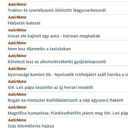
Autó/Motor
Traktor és személyautó ütközött Nagycserkesznél
Autó/Motor
Fékbetét-baleset
Autó/Motor
Vonat elé hajtott egy autó - hárman meghaltak
Autó/Motor
Nem lesz díjemelés a taxizásban
Autó/Motor
Kötelező lesz az alkoholérzékelős gyújtáskapcsoló
Autó/Motor
Gyorsasági kamion Eb - Nyolcadik trófeájáért száll harcba a 
Autó/Motor
XIV. Leó pápa tesztelte az új Ferrari modellt
Autó/Motor
Rogán ex-miniszter kisföldalattizott a nép egyszerű fiaként
Autó/Motor
Magnifica humanitas: Pünkösdhétfőn jelent meg XIV. Leó pápa
Autó/Motor
Száz kilométeres hajsza