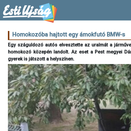
Homokozóba hajtott egy ámokfutó BMW-s
Egy száguldozó autós elvesztette az uralmát a járműve fe
homokozó közepén landolt. Az eset a Pest megyei Dány
gyerek is játszott a helyszínen.