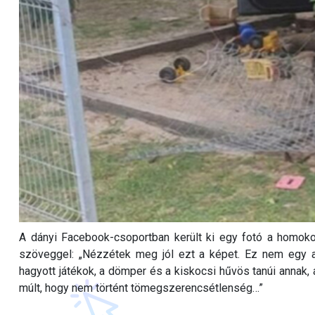
A dányi Facebook-csoportban került ki egy fotó a homokoz
szöveggel: „Nézzétek meg jól ezt a képet. Ez nem egy ak
hagyott játékok, a dömper és a kiskocsi hűvös tanúi annak, 
múlt, hogy nem történt tömegszerencsétlenség…”