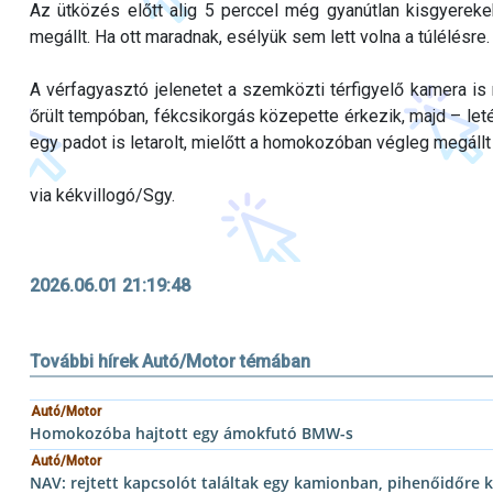
Az ütközés előtt alig 5 perccel még gyanútlan kisgyereke
megállt. Ha ott maradnak, esélyük sem lett volna a túlélésre.
A vérfagyasztó jelenetet a szemközti térfigyelő kamera is rö
őrült tempóban, fékcsikorgás közepette érkezik, majd – letér
egy padot is letarolt, mielőtt a homokozóban végleg megállt v
via kékvillogó/Sgy.
2026.06.01 21:19:48
További hírek Autó/Motor témában
Autó/Motor
Homokozóba hajtott egy ámokfutó BMW-s
Autó/Motor
NAV: rejtett kapcsolót találtak egy kamionban, pihenőidőre ka