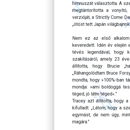
himnuszát választotta. A sz
megtántorította a vonyító
verzióját, a Strictly Come D
„ötöst tett Japán világbajno
Nem ez az első alkalom 
keveredett. Idén év elején 
tévés legendával, hogy 
szakításáról, amely 23 éve
állította, hogy Brucie „
„Ráhangolódtam Bruce Forsyth
mondta, hogy »100%-ban tám
mondja: »ami boldoggá tesz
téged, jó látni téged«.”
Tracey azt állította, hogy 
kifulladt. „Látom, hogy a s
egymást, de nem úgy, mint 
magára.”