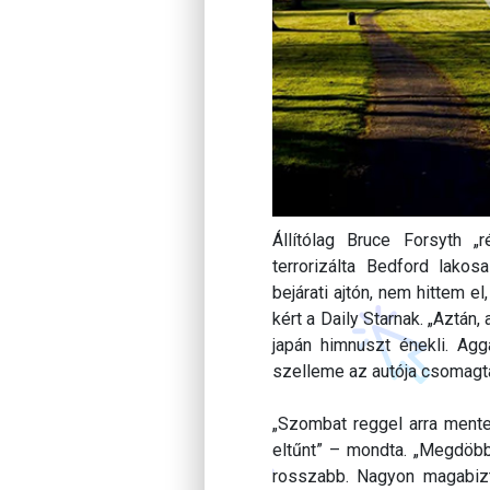
Állítólag Bruce Forsyth 
terrorizálta Bedford lakos
bejárati ajtón, nem hittem e
kért a Daily Starnak. „Aztán
japán himnuszt énekli. Agga
szelleme az autója csomagtar
„Szombat reggel arra ment
eltűnt” – mondta. „Megdöb
rosszabb. Nagyon magabiz