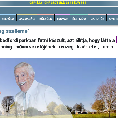
GBP 422 | CHF 387 | USD 314 | EUR 362
BELFÖLD
GAZDASÁG
KÜLFÖLD
BULVÁR
ÉLETMÓD
GARDRÓB
GYERE
eg szelleme”
bedfordi parkban futni készült, azt állítja, hogy látta a
ncing műsorvezetőjének részeg kísértetét, amint