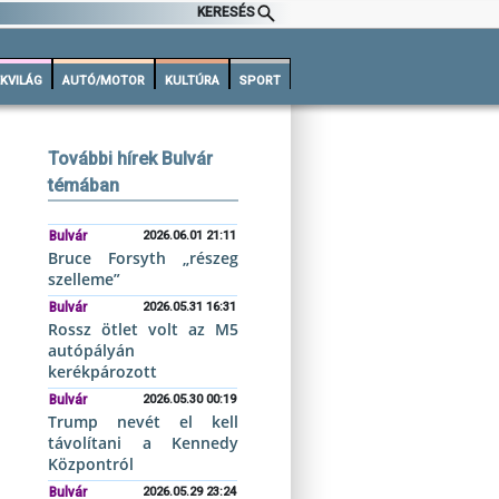
KERESÉS
KVILÁG
AUTÓ/MOTOR
KULTÚRA
SPORT
További hírek Bulvár
témában
Bulvár
2026.06.01 21:11
Bruce Forsyth „részeg
szelleme”
Bulvár
2026.05.31 16:31
Rossz ötlet volt az M5
autópályán
kerékpározott
Bulvár
2026.05.30 00:19
Trump nevét el kell
távolítani a Kennedy
Központról
Bulvár
2026.05.29 23:24