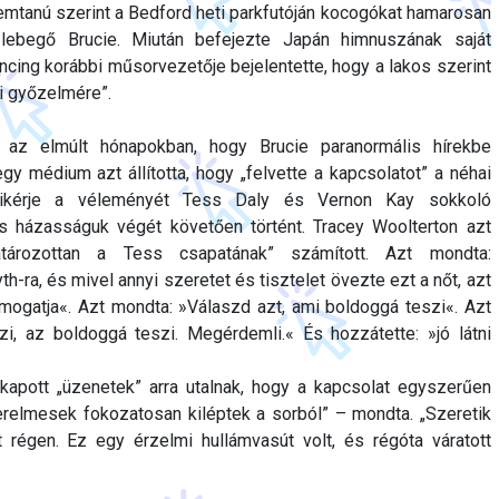
emtanú szerint a Bedford heti parkfutóján kocogókat hamarosan
, lebegő Brucie. Miután befejezte Japán himnuszának saját
ancing korábbi műsorvezetője bejelentette, hogy a lakos szerint
ki győzelmére”.
az elmúlt hónapokban, hogy Brucie paranormális hírekbe
egy médium azt állította, hogy „felvette a kapcsolatot” a néhai
kikérje a véleményét Tess Daly és Vernon Kay sokkoló
s házasságuk végét követően történt. Tracey Woolterton azt
határozottan a Tess csapatának” számított. Azt mondta:
-ra, és mivel annyi szeretet és tisztelet övezte ezt a nőt, azt
ogatja«. Azt mondta: »Válaszd azt, ami boldoggá teszi«. Azt
i, az boldoggá teszi. Megérdemli.« És hozzátette: »jó látni
a kapott „üzenetek” arra utalnak, hogy a kapcsolat egyszerűen
zerelmesek fokozatosan kiléptek a sorból” – mondta. „Szeretik
régen. Ez egy érzelmi hullámvasút volt, és régóta váratott