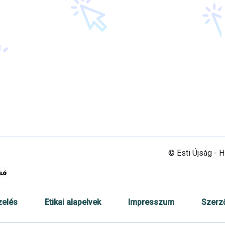
© Esti Újság - 
zelés
Etikai alapelvek
Impresszum
Szerz