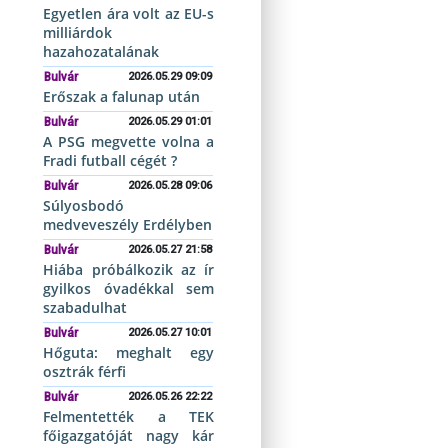
Egyetlen ára volt az EU-s
milliárdok
hazahozatalának
Bulvár
2026.05.29 09:09
Erőszak a falunap után
Bulvár
2026.05.29 01:01
A PSG megvette volna a
Fradi futball cégét ?
Bulvár
2026.05.28 09:06
Súlyosbodó
medveveszély Erdélyben
Bulvár
2026.05.27 21:58
Hiába próbálkozik az ír
gyilkos óvadékkal sem
szabadulhat
Bulvár
2026.05.27 10:01
Hőguta: meghalt egy
osztrák férfi
Bulvár
2026.05.26 22:22
Felmentették a TEK
főigazgatóját nagy kár