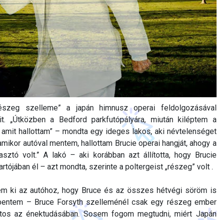
„részeg szelleme” a japán himnusz operai feldolgozásával
ait. „Útközben a Bedford parkfutópályára, miután kiléptem a
l, amit hallottam” – mondta egy ideges lakos, aki névtelenséget
, amikor autóval mentem, hallottam Brucie operai hangját, ahogy a
sztó volt.” A lakó – aki korábban azt állította, hogy Brucie
tójában él – azt mondta, szerinte a poltergeist „részeg” volt .
em ki az autóhoz, hogy Bruce és az összes hétvégi söröm is
bentem – Bruce Forsyth szelleménél csak egy részeg ember
tos az énektudásában. Sosem fogom megtudni, miért Japán