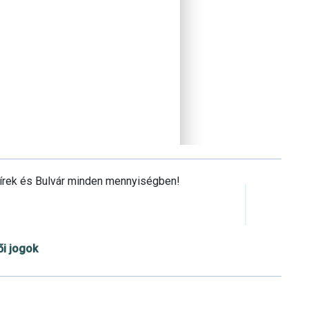
Hírek és Bulvár minden mennyiségben!
ői jogok
Cookie beállítások testre szabása