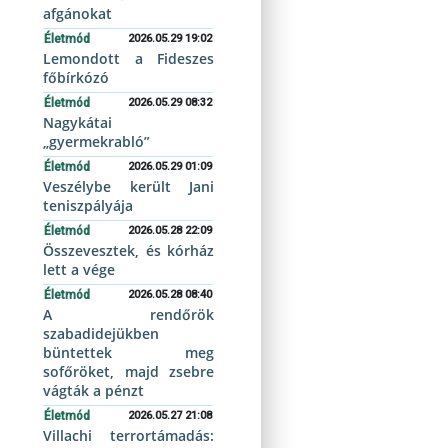
afgánokat
Életmód
2026.05.29 19:02
Lemondott a Fideszes
főbírkózó
Életmód
2026.05.29 08:32
Nagykátai
„gyermekrabló”
Életmód
2026.05.29 01:09
Veszélybe került Jani
teniszpályája
Életmód
2026.05.28 22:09
Összevesztek, és kórház
lett a vége
Életmód
2026.05.28 08:40
A rendőrök
szabadidejükben
büntettek meg
sofőröket, majd zsebre
vágták a pénzt
Életmód
2026.05.27 21:08
Villachi terrortámadás: