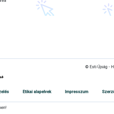
drea
© Esti Újság - 
zelés
Etikai alapelvek
Impresszum
Szerz
ben!