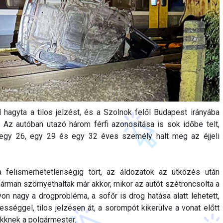
 hagyta a tilos jelzést, és a Szolnok felől Budapest irányába
. Az autóban utazó három férfi azonosítása is sok időbe telt,
 egy 26, egy 29 és egy 32 éves személy halt meg az éjjeli
felismerhetetlenségig tört, az áldozatok az ütközés után
hárman szörnyethaltak már akkor, mikor az autót szétroncsolta a
n nagy a drogprobléma, a sofőr is drog hatása alatt lehetett,
sséggel, tilos jelzésen át, a sorompót kikerülve a vonat előtt
ikknek a polgármester.