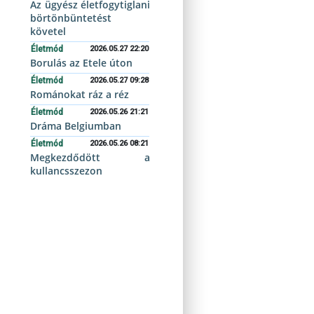
Az ügyész életfogytiglani
börtönbüntetést
követel
Életmód
2026.05.27 22:20
Borulás az Etele úton
Életmód
2026.05.27 09:28
Románokat ráz a réz
Életmód
2026.05.26 21:21
Dráma Belgiumban
Életmód
2026.05.26 08:21
Megkezdődött a
kullancsszezon