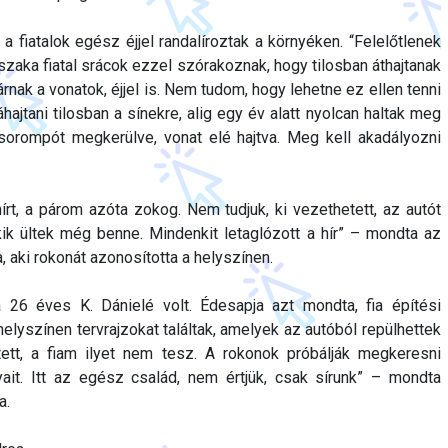
 a fiatalok egész éjjel randalíroztak a környéken. “Felelőtlenek
éjszaka fiatal srácok ezzel szórakoznak, hogy tilosban áthajtanak
árnak a vonatok, éjjel is. Nem tudom, hogy lehetne ez ellen tenni
hajtani tilosban a sínekre, alig egy év alatt nyolcan haltak meg
l, sorompót megkerülve, vonat elé hajtva. Meg kell akadályozni
hírt, a párom azóta zokog. Nem tudjuk, ki vezethetett, az autót
ik ültek még benne. Mindenkit letaglózott a hír” – mondta az
, aki rokonát azonosította a helyszínen.
 26 éves K. Dánielé volt. Édesapja azt mondta, fia építési
helyszínen tervrajzokat találtak, amelyek az autóból repülhettek
tett, a fiam ilyet nem tesz. A rokonok próbálják megkeresni
it. Itt az egész család, nem értjük, csak sírunk” – mondta
a.