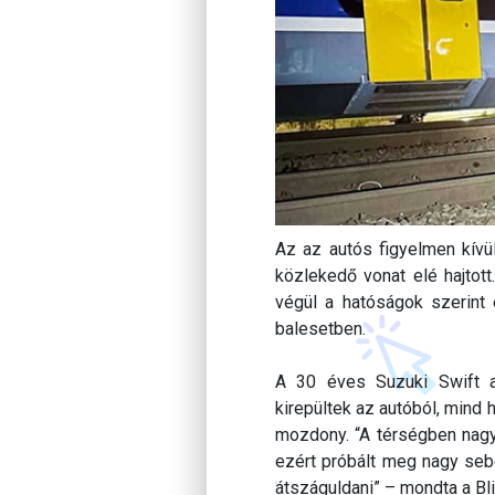
Az az autós figyelmen kívül
közlekedő vonat elé hajtott
végül a hatóságok szerint
balesetben.
A 30 éves Suzuki Swift a 
kirepültek az autóból, mind 
mozdony. “A térségben nagyo
ezért próbált meg nagy sebe
átszáguldani” – mondta a Bl