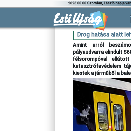
2026.08.08 Szombat, László napja va
Drog hatása alatt le
Amint arról beszámol
pályaudvarra elindult S6
félsorompóval ellátot
katasztrófavédelem tá
kiestek a járműből a bal