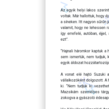
Az egyik helyi lakos szerint
voltak. Már hallottuk, hogy 
a síneken. Itt nagyon sűrűn j
valamit, hogy ne lehessen rá
így errefelé, autóban, éjje
ezt”.
“Hajnali háromkor kaptuk a 
sem ismertük, nem tudjuk, k
egyik áldozat hozzátartozója
A vonat elé hajtó Suzuki a
vállalkozóként dolgozott. A 
ki. “Nem tudjuk ki vezethe
Mazsikám személyes tárgya
zokogva a gyászoló édesap