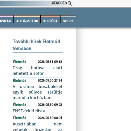
KERESÉS
KVILÁG
AUTÓ/MOTOR
KULTÚRA
SPORT
További hírek Életmód
témában
Életmód
2026.05.31 09:13
Drog hatása alatt
lehetett a sofőr
Életmód
2026.05.30 23:34
A drámai buszbaleset
egyik súlyos sérültje
marad a kórházban
Életmód
2026.05.30 09:23
ENSZ-feketelista
Életmód
2026.05.30 00:04
Ausztriában nem
vehetik őrizetbe az