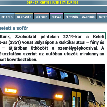
n
GBP 427 | CHF 391 | USD 317 | EUR 366
BELFÖLD
GAZDASÁG
KÜLFÖLD
BULVÁR
ÉLETMÓD
GARDRÓB
GYERE
hetett a sofőr
tunk, Szolnokról pénteken 22.19-kor a Keleti
0-as (3351) vonat Sülysápon a Kiskókai utcai – fény és
t – átjáróban ütközött a személygépkocsival. A
jékoztatása szerint az autóban utazók mindannyian
eset következtében.