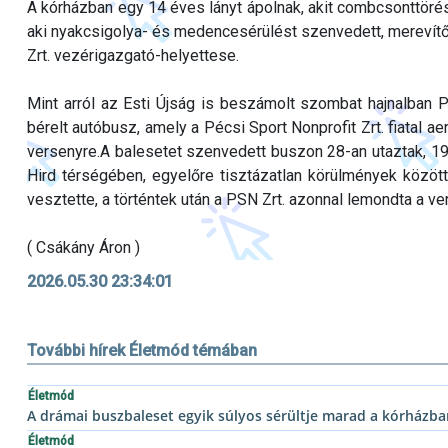
A kórházban egy 14 éves lányt ápolnak, akit combcsonttöréss
aki nyakcsigolya- és medencesérülést szenvedett, merevítő
Zrt. vezérigazgató-helyettese.
Mint arról az Esti Újság is beszámolt szombat hajnalban 
bérelt autóbusz, amely a Pécsi Sport Nonprofit Zrt. fiatal ae
versenyre.A balesetet szenvedett buszon 28-an utaztak, 19 
Hird térségében, egyelőre tisztázatlan körülmények között 
vesztette, a történtek után a PSN Zrt. azonnal lemondta a ve
( Csákány Áron )
2026.05.30 23:34:01
További hírek Életmód témában
Életmód
A drámai buszbaleset egyik súlyos sérültje marad a kórházba
Életmód