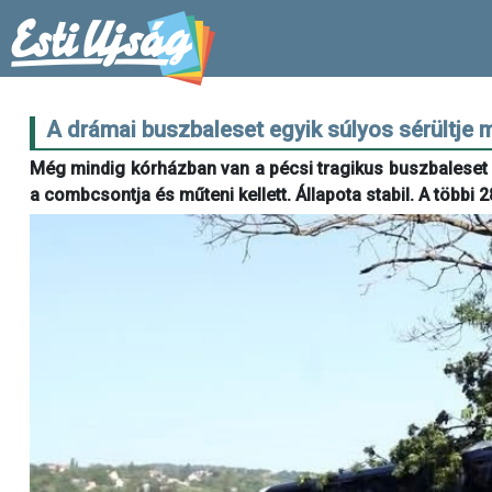
A drámai buszbaleset egyik súlyos sérültje
Még mindig kórházban van a pécsi tragikus buszbaleset eg
a combcsontja és műteni kellett. Állapota stabil. A többi 