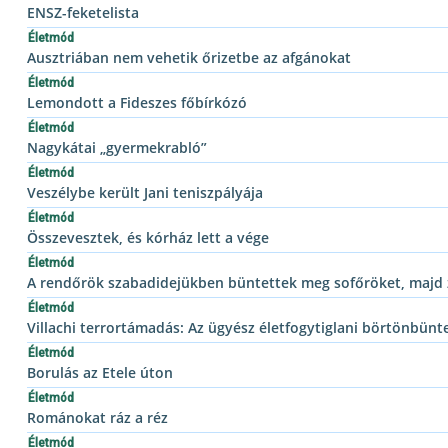
ENSZ-feketelista
Életmód
Ausztriában nem vehetik őrizetbe az afgánokat
Életmód
Lemondott a Fideszes főbírkózó
Életmód
Nagykátai „gyermekrabló”
Életmód
Veszélybe került Jani teniszpályája
Életmód
Összevesztek, és kórház lett a vége
Életmód
A rendőrök szabadidejükben büntettek meg sofőröket, majd 
Életmód
Villachi terrortámadás: Az ügyész életfogytiglani börtönbünt
Életmód
Borulás az Etele úton
Életmód
Románokat ráz a réz
Életmód