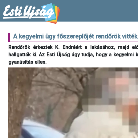
A kegyelmi ügy főszereplőjét rendőrök vitték
Rendőrök érkeztek K. Endréért a lakásához, majd előá
hallgatták ki. Az Esti Újság úgy tudja, hogy a kegyelmi 
gyanúsítás ellen.