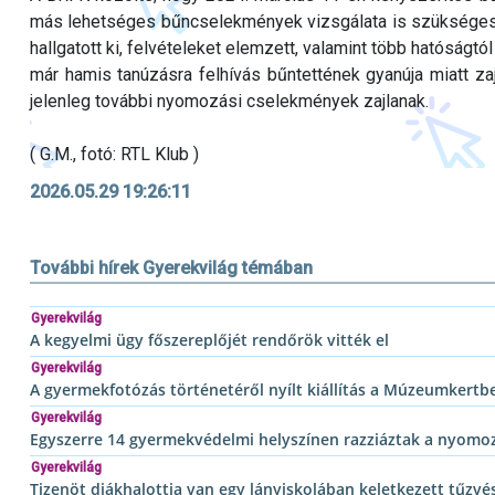
más lehetséges bűncselekmények vizsgálata is szükségessé
hallgatott ki, felvételeket elemzett, valamint több hatóságtó
már hamis tanúzásra felhívás bűntettének gyanúja miatt zaj
jelenleg további nyomozási cselekmények zajlanak.
( G.M., fotó: RTL Klub )
2026.05.29 19:26:11
További hírek Gyerekvilág témában
Gyerekvilág
A kegyelmi ügy főszereplőjét rendőrök vitték el
Gyerekvilág
A gyermekfotózás történetéről nyílt kiállítás a Múzeumkertb
Gyerekvilág
Egyszerre 14 gyermekvédelmi helyszínen razziáztak a nyomo
Gyerekvilág
Tizenöt diákhalottja van egy lányiskolában keletkezett tűzvé