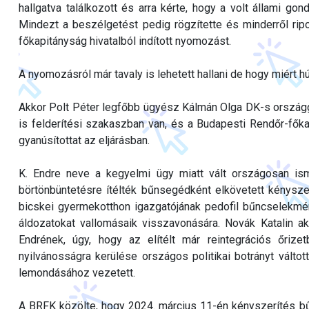
hallgatva találkozott és arra kérte, hogy a volt állami go
Mindezt a beszélgetést pedig rögzítette és minderről rip
főkapitányság hivatalból indított nyomozást.
A nyomozásról már tavaly is lehetett hallani de hogy miért 
Akkor Polt Péter legfőbb ügyész Kálmán Olga DK-s országg
is felderítési szakaszban van, és a Budapesti Rendőr-főkap
gyanúsítottat az eljárásban.
K. Endre neve a kegyelmi ügy miatt vált országosan ism
börtönbüntetésre ítélték bűnsegédként elkövetett kényszer
bicskei gyermekotthon igazgatójának pedofil bűncselekmén
áldozatokat vallomásaik visszavonására. Novák Katalin ak
Endrének, úgy, hogy az elítélt már reintegrációs őrize
nyilvánosságra kerülése országos politikai botrányt válto
lemondásához vezetett.
A BRFK közölte, hogy 2024. március 11-én kényszerítés bű