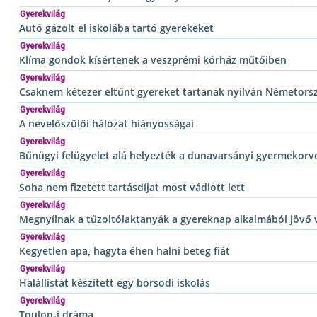
Gyerekvilág
Autó gázolt el iskolába tartó gyerekeket
Gyerekvilág
Klíma gondok kísértenek a veszprémi kórház műtőiben
Gyerekvilág
Csaknem kétezer eltűnt gyereket tartanak nyilván Németors
Gyerekvilág
A nevelőszülői hálózat hiányosságai
Gyerekvilág
Bűnügyi felügyelet alá helyezték a dunavarsányi gyermekorv
Gyerekvilág
Soha nem fizetett tartásdíjat most vádlott lett
Gyerekvilág
Megnyílnak a tűzoltólaktanyák a gyereknap alkalmából jövő
Gyerekvilág
Kegyetlen apa, hagyta éhen halni beteg fiát
Gyerekvilág
Halállistát készített egy borsodi iskolás
Gyerekvilág
Toulon-i dráma