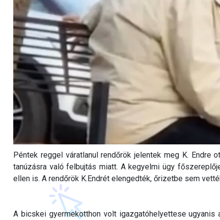
Péntek reggel váratlanul rendőrök jelentek meg K. Endre ott
tanúzásra való felbujtás miatt. A kegyelmi ügy főszereplőj
ellen is. A rendőrök K.Endrét elengedték, őrizetbe sem vetté
A bicskei gyermekotthon volt igazgatóhelyettese ugyanis a