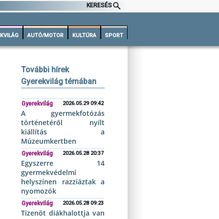
KERESÉS
KVILÁG
AUTÓ/MOTOR
KULTÚRA
SPORT
További hírek
Gyerekvilág témában
Gyerekvilág
2026.05.29 09:42
A gyermekfotózás
történetéről nyílt
kiállítás a
Múzeumkertben
Gyerekvilág
2026.05.28 20:37
Egyszerre 14
gyermekvédelmi
helyszínen razziáztak a
nyomozók
Gyerekvilág
2026.05.28 09:23
Tizenöt diákhalottja van