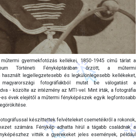
A műtermi gyermekfotózás kellékei, 1850-1945 című tárlat a
um Történeti Fényképtárában őrzött, a műtermi
használt legjellegzetesebb és legkülönlegesebb kellékeket,
ő magyarországi fotográfiákból mutat be válogatást a
a - közölte az intézmény az MTI-vel. Mint írták, a fotográfia
0-es évek elejétől a műtermi fényképészek egyik legfontosabb
egörökítése.
otográfussal készíttettek felvételeket csemetéikről a rokonok,
kezet számára. Fénykép adhatta hírül a tágabb családnak a
nyképészhez vitték a gyerekeket jeles események, például