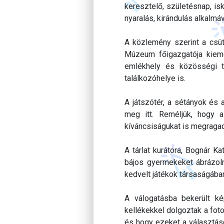
keresztelő, születésnap, is
nyaralás, kirándulás alkalmáv
A közlemény szerint a csüt
Múzeum főigazgatója kieme
emlékhely és közösségi t
találkozóhelye is.
A játszótér, a sétányok és
meg itt. Reméljük, hogy 
kíváncsiságukat is megragad
A tárlat kurátora, Bognár K
bájos gyermekeket ábrázol
kedvelt játékok társaságába
A válogatásba bekerült ké
kellékekkel dolgoztak a fot
és hogy ezeket a választás