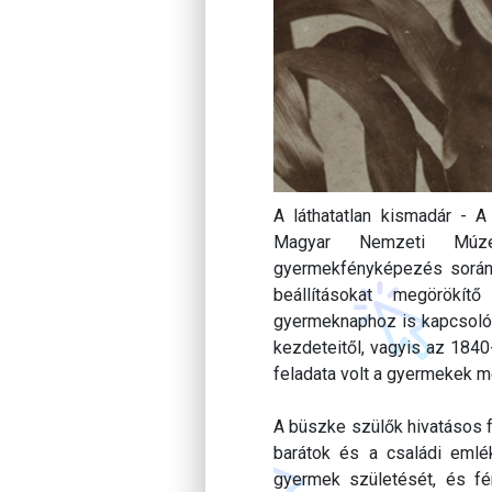
A láthatatlan kismadár - 
Magyar Nemzeti Múze
gyermekfényképezés során 
beállításokat megörökít
gyermeknaphoz is kapcsolódv
kezdeteitől, vagyis az 184
feladata volt a gyermekek m
A büszke szülők hivatásos f
barátok és a családi emlé
gyermek születését, és fé