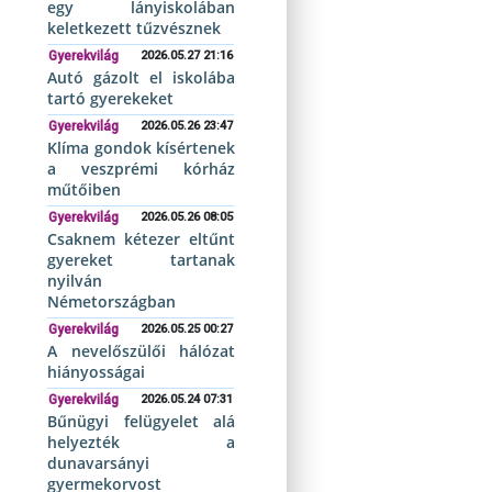
egy lányiskolában
keletkezett tűzvésznek
Gyerekvilág
2026.05.27 21:16
Autó gázolt el iskolába
tartó gyerekeket
Gyerekvilág
2026.05.26 23:47
Klíma gondok kísértenek
a veszprémi kórház
műtőiben
Gyerekvilág
2026.05.26 08:05
Csaknem kétezer eltűnt
gyereket tartanak
nyilván
Németországban
Gyerekvilág
2026.05.25 00:27
A nevelőszülői hálózat
hiányosságai
Gyerekvilág
2026.05.24 07:31
Bűnügyi felügyelet alá
helyezték a
dunavarsányi
gyermekorvost