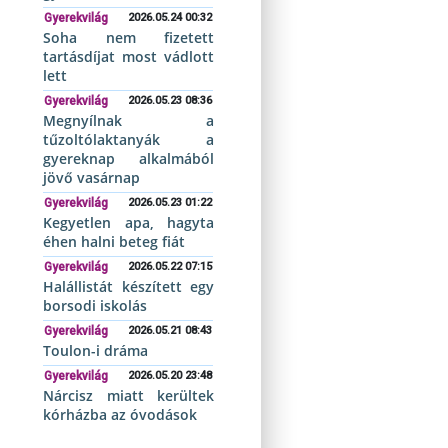
Gyerekvilág
2026.05.24 00:32
Soha nem fizetett
tartásdíjat most vádlott
lett
Gyerekvilág
2026.05.23 08:36
Megnyílnak a
tűzoltólaktanyák a
gyereknap alkalmából
jövő vasárnap
Gyerekvilág
2026.05.23 01:22
Kegyetlen apa, hagyta
éhen halni beteg fiát
Gyerekvilág
2026.05.22 07:15
Halállistát készített egy
borsodi iskolás
Gyerekvilág
2026.05.21 08:43
Toulon-i dráma
Gyerekvilág
2026.05.20 23:48
Nárcisz miatt kerültek
kórházba az óvodások