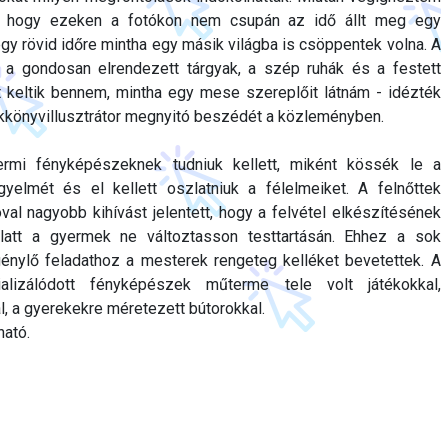
m, hogy ezeken a fotókon nem csupán az idő állt meg egy
egy rövid időre mintha egy másik világba is csöppentek volna. A
 a gondosan elrendezett tárgyak, a szép ruhák és a festett
t keltik bennem, mintha egy mese szereplőit látnám - idézték
kkönyvillusztrátor megnyitó beszédét a közleményben.
ermi fényképészeknek tudniuk kellett, miként kössék le a
yelmét és el kellett oszlatniuk a félelmeiket. A felnőttek
l nagyobb kihívást jelentett, hogy a felvétel elkészítésének
latt a gyermek ne változtasson testtartásán. Ehhez a sok
génylő feladathoz a mesterek rengeteg kelléket bevetettek. A
ializálódott fényképészek műterme tele volt játékokkal,
, a gyerekekre méretezett bútorokkal.
ható.