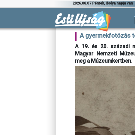
2026.08.07 Péntek, Ibolya napja van
A gyermekfotózás tö
A 19. és 20. századi 
Magyar Nemzeti Múzeum 
meg a Múzeumkertben.