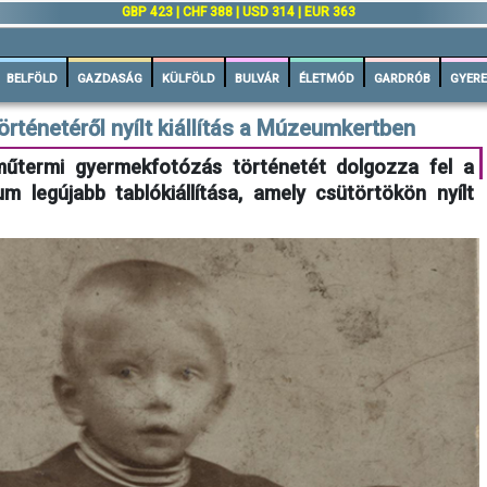
GBP 423 | CHF 388 | USD 314 | EUR 363
BELFÖLD
GAZDASÁG
KÜLFÖLD
BULVÁR
ÉLETMÓD
GARDRÓB
GYERE
rténetéről nyílt kiállítás a Múzeumkertben
műtermi gyermekfotózás történetét dolgozza fel a
legújabb tablókiállítása, amely csütörtökön nyílt