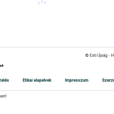
© Esti Újság - 
zelés
Etikai alapelvek
Impresszum
Szerz
ben!