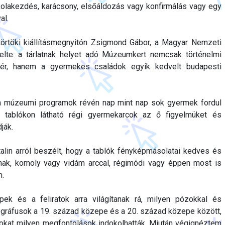
kolakezdés, karácsony, elsőáldozás vagy konfirmálás vagy egy
al.
örtöki kiállításmegnyitón Zsigmond Gábor, a Magyar Nemzeti
lte: a tárlatnak helyet adó Múzeumkert nemcsak történelmi
ér, hanem a gyermekes családok egyik kedvelt budapesti
 a múzeumi programok révén nap mint nap sok gyermek fordul
a tablókon látható régi gyermekarcok az ő figyelmüket és
ják.
atalin arról beszélt, hogy a tablók fényképmásolatai kedves és
nak, komoly vagy vidám arccal, régimódi vagy éppen most is
n.
pek és a feliratok arra világítanak rá, milyen pózokkal és
ográfusok a 19. század közepe és a 20. század közepe között,
okat milyen megfontolások indokolhatták. Miután végignéztem