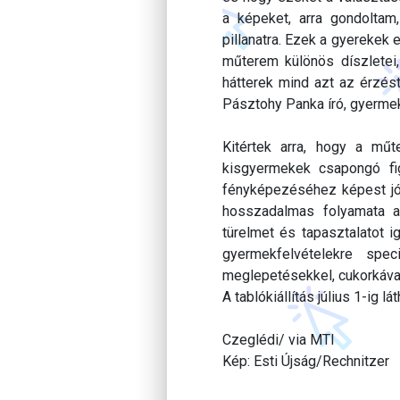
a képeket, arra gondolta
pillanatra. Ezek a gyerekek 
műterem különös díszletei,
hátterek mind azt az érzés
Pásztohy Panka író, gyerme
Kitértek arra, hogy a műt
kisgyermekek csapongó fig
fényképezéséhez képest jóva
hosszadalmas folyamata a
türelmet és tapasztalatot i
gyermekfelvételekre spec
meglepetésekkel, cukorkával
A tablókiállítás július 1-ig lát
Czeglédi/ via MTI
Kép: Esti Újság/Rechnitzer