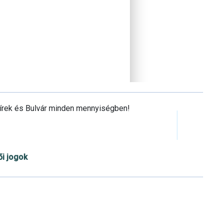
Hírek és Bulvár minden mennyiségben!
ői jogok
Cookie beállítások testre szabása