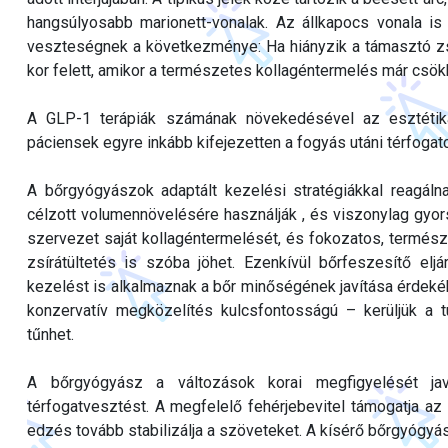
hangsúlyosabb marionett-vonalak. Az állkapocs vonala is
veszteségnek a következménye: Ha hiányzik a támasztó zs
kor felett, amikor a természetes kollagéntermelés már csök
A GLP-1 terápiák számának növekedésével az esztétikai
páciensek egyre inkább kifejezetten a fogyás utáni térfoga
A bőrgyógyászok adaptált kezelési stratégiákkal reagáln
célzott volumennövelésére használják , és viszonylag gyor
szervezet saját kollagéntermelését, és fokozatos, termész
zsírátültetés is szóba jöhet. Ezenkívül bőrfeszesítő eljá
kezelést is alkalmaznak a bőr minőségének javítása érdekében
konzervatív megközelítés kulcsfontosságú – kerüljük a tú
tűnhet.
A bőrgyógyász a változások korai megfigyelését jav
térfogatvesztést. A megfelelő fehérjebevitel támogatja az
edzés tovább stabilizálja a szöveteket. A kísérő bőrgyógyás