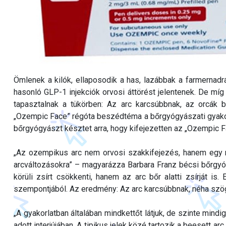
Ömlenek a kilók, ellaposodik a has, lazábbak a farmern
hasonló GLP-1 injekciók orvosi áttörést jelentenek. De míg
tapasztalnak a tükörben: Az arc karcsúbbnak, az orcák 
„Ozempic Face” régóta beszédtéma a bőrgyógyászati gyakorl
bőrgyógyászt késztet arra, hogy kifejezetten az „Ozempic F
„Az ozempikus arc nem orvosi szakkifejezés, hanem egy m
arcváltozásokra” – magyarázza Barbara Franz bécsi bőrgyó
körüli zsírt csökkenti, hanem az arc bőr alatti zsírját is
szempontjából. Az eredmény: Az arc karcsúbbnak, néha szög
„A gyakorlatban általában mindkettőt látjuk, de szinte mindi
adott interjújában. A tipikus jelek közé tartozik a beesett a