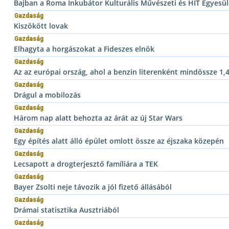
Bajban a Roma Inkubátor Kulturális Művészeti és HIT Egyesüle
Gazdaság
Kiszökött lovak
Gazdaság
Elhagyta a horgászokat a Fideszes elnök
Gazdaság
Az az európai ország, ahol a benzin literenként mindössze 1,
Gazdaság
Drágul a mobilozás
Gazdaság
Három nap alatt behozta az árát az új Star Wars
Gazdaság
Egy építés alatt álló épület omlott össze az éjszaka közepén
Gazdaság
Lecsapott a drogterjesztő famíliára a TEK
Gazdaság
Bayer Zsolti neje távozik a jól fizető állásából
Gazdaság
Drámai statisztika Ausztriából
Gazdaság