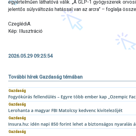
egyértelműen láthatóvá válik. „A GLP-1 gyógyszerek orvos
jelentős súlyváltozás hatással van az arcra” – foglalja össze
CzeglédiA.
Kép: Illusztráció
2026.05.29 09:25:54
További hírek Gazdaság témában
Gazdaság
Fogyókúrás fellendülés – Egyre több ember kap „Ozempic Fac
Gazdaság
Lerohanta a magyar FBI Matolcsy kedvenc kivitelezőjét
Gazdaság
Insura.hu: idén napi 850 forint lehet a biztonságos nyaralás á
Gazdaság