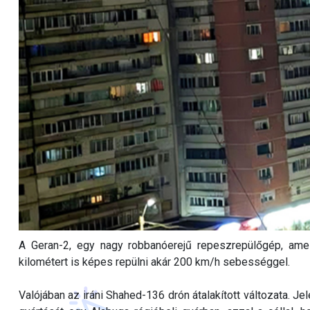
A Geran-2, egy nagy robbanóerejű repeszrepülőgép, amel
kilométert is képes repülni akár 200 km/h sebességgel.
Valójában az iráni Shahed-136 drón átalakított változata.