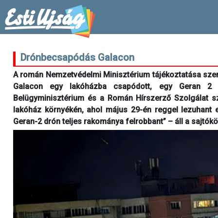
Drónbecsapódás Galacon
A román Nemzetvédelmi Minisztérium tájékoztatása szerin
Galacon egy lakóházba csapódott, egy Geran 2 t
Belügyminisztérium és a Román Hírszerző Szolgálat sza
lakóház környékén, ahol május 29-én reggel lezuhant e
Geran-2 drón teljes rakománya felrobbant” – áll a sajtó