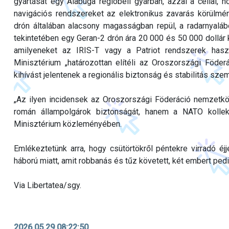
gyártását egy Alabuga régióbeli gyárban, azzal a céllal, 
navigációs rendszereket az elektronikus zavarás körülmé
drón általában alacsony magasságban repül, a radarnyalábo
tekintetében egy Geran-2 drón ára 20 000 és 50 000 dollá
amilyeneket az IRIS-T vagy a Patriot rendszerek haszn
Minisztérium „határozottan elítéli az Oroszországi Föder
kihívást jelentenek a regionális biztonság és stabilitás sz
„Az ilyen incidensek az Oroszországi Föderáció nemzetkö
román állampolgárok biztonságát, hanem a NATO kollek
Minisztérium közleményében.
Emlékeztetünk arra, hogy csütörtökről péntekre virradó éjj
háború miatt, amit robbanás és tűz követett, két embert pedi
Via Libertatea/sgy.
2026.05.29 08:22:50