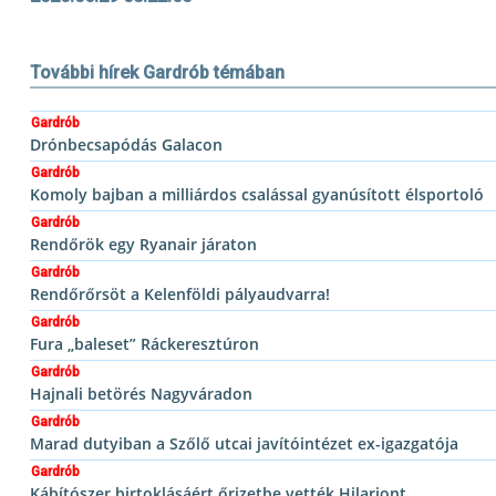
További hírek Gardrób témában
Gardrób
Drónbecsapódás Galacon
Gardrób
Komoly bajban a milliárdos csalással gyanúsított élsportoló
Gardrób
Rendőrök egy Ryanair járaton
Gardrób
Rendőrőrsöt a Kelenföldi pályaudvarra!
Gardrób
Fura „baleset” Ráckeresztúron
Gardrób
Hajnali betörés Nagyváradon
Gardrób
Marad dutyiban a Szőlő utcai javítóintézet ex-igazgatója
Gardrób
Kábítószer birtoklásáért őrizetbe vették Hilariont