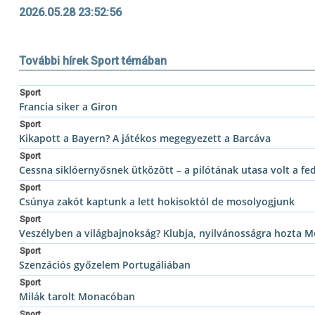
2026.05.28 23:52:56
További hírek Sport témában
Sport
Francia siker a Giron
Sport
Kikapott a Bayern? A játékos megegyezett a Barcáva
Sport
Cessna siklóernyősnek ütközött – a pilótának utasa volt a fe
Sport
Csúnya zakót kaptunk a lett hokisoktól de mosolyogjunk
Sport
Veszélyben a világbajnokság? Klubja, nyilvánosságra hozta M
Sport
Szenzációs győzelem Portugáliában
Sport
Milák tarolt Monacóban
Sport