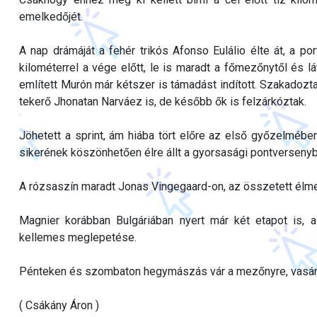
emelkedőjét.
A nap drámáját a fehér trikós Afonso Eulálio élte át, a por
kilométerrel a vége előtt, le is maradt a főmezőnytől és lá
említett Murón már kétszer is támadást indított. Szakadozta
tekerő Jhonatan Narváez is, de később ők is felzárkóztak.
Jöhetett a sprint, ám hiába tört előre az első győzelméb
sikerének köszönhetően élre állt a gyorsasági pontversenybe
A rózsaszín maradt Jonas Vingegaard-on, az összetett élm
Magnier korábban Bulgáriában nyert már két etapot is, 
kellemes meglepetése.
Pénteken és szombaton hegymászás vár a mezőnyre, vasárna
( Csákány Áron )