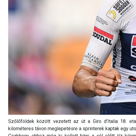
Szőlőföldek között vezetett az út a Giro d’Italia 18. et
kilométeres távon meglepetésre a sprinterek kaptak egy uto
Csakhogy ehhez még ki kellett bírni a cél előtt tíz kil