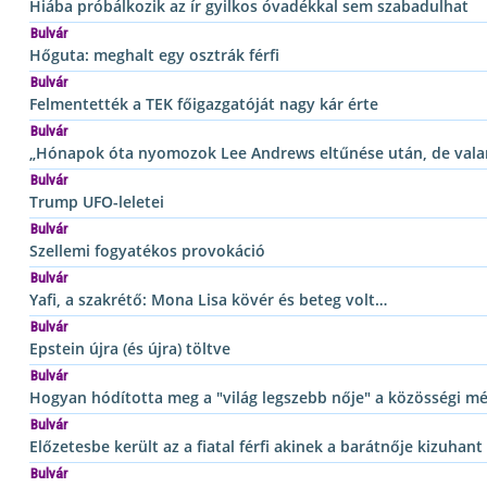
Hiába próbálkozik az ír gyilkos óvadékkal sem szabadulhat
Bulvár
Hőguta: meghalt egy osztrák férfi
Bulvár
Felmentették a TEK főigazgatóját nagy kár érte
Bulvár
„Hónapok óta nyomozok Lee Andrews eltűnése után, de vala
Bulvár
Trump UFO-leletei
Bulvár
Szellemi fogyatékos provokáció
Bulvár
Yafi, a szakrétő: Mona Lisa kövér és beteg volt…
Bulvár
Epstein újra (és újra) töltve
Bulvár
Hogyan hódította meg a "világ legszebb nője" a közösségi mé
Bulvár
Előzetesbe került az a fiatal férfi akinek a barátnője kizuhan
Bulvár