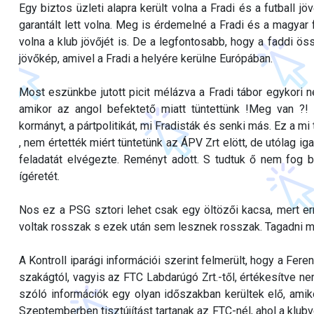
Egy biztos üzleti alapra került volna a Fradi és a futball j
garantált lett volna. Meg is érdemelné a Fradi és a magyar 
volna a klub jövőjét is. De a legfontosabb, hogy a faddi ö
jövőkép, amivel a Fradi a helyére kerülne Európában.
Most eszünkbe jutott picit mélázva a Fradi tábor egykori
amikor az angol befektető miatt tüntettünk !Meg van ?! 
kormányt, a pártpolitikát, mi Fradisták és senki más. Ez a m
, nem értették miért tüntetünk az ÁPV Zrt elött, de utólag i
feladatát elvégezte. Reményt adott. S tudtuk ő nem fog be
ígéretét.
Nos ez a PSG sztori lehet csak egy öltözői kacsa, mert er
voltak rosszak s ezek után sem lesznek rosszak. Tagadni me
A Kontroll iparági információi szerint felmerült, hogy a Fer
szakágtól, vagyis az FTC Labdarúgó Zrt.-től, értékesítve n
szóló információk egy olyan időszakban kerültek elő, amiko
Szeptemberben tisztújítást tartanak az FTC-nél, ahol a klub