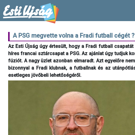
A PSG megvette volna a Fradi futball cégét ?
Az Esti Újság úgy értesült, hogy a Fradi futball csapatá
híres francai sztárcsapat a PSG. Az ajánlat úgy tudjuk ko
fúziót. A nagy üzlet azonban elmaradt. Azt egyelőre nem
bizonnyal a Fradi klubnak, a futballnak és az utánpótlá
esetleges jövőbeli lehetőségéről.