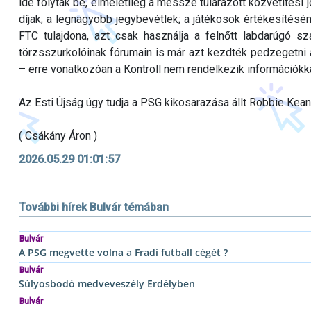
ide folytak be, elméletileg a messze túlárazott közvetítési
díjak; a legnagyobb jegybevétlek; a játékosok értékesítésén
FTC tulajdona, azt csak használja a felnőtt labdarúgó s
törzsszurkolóinak fórumain is már azt kezdték pedzegetni a
– erre vonatkozóan a Kontroll nem rendelkezik információkka
Az Esti Újság úgy tudja a PSG kikosarazása állt Robbie Kean
( Csákány Áron )
2026.05.29 01:01:57
További hírek Bulvár témában
Bulvár
A PSG megvette volna a Fradi futball cégét ?
Bulvár
Súlyosbodó medveveszély Erdélyben
Bulvár