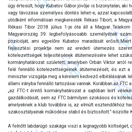
úgy értesült, hogy Kubatov Gábor jövője is bizonytalan, aki
vagy távozása személyes döntés lehet-e, azzal kapcsolatb
utódként informálisan megkeresték Rékasi Tibort, a Magyar
Rékasi Tibor 2018. július 1-je óta áll a Magyar Telekom
Magyarország 39. legbefolyásosabb személyének számíto
pozícióját, ami egyelőre Kubatov maradását erősíti.Miér
fejlesztési projektje nem az eredeti ütemezés szeri
kötelezettségek teljesítésének átütemezésére lehet szük
kormányhatározat született, amelyben Orbán Viktor arról
felé fennálló kötelezettségeinek átütemezését, és ezt a 
miniszter vizsgálja meg a kérelem kedvező elbírálásának l
állami irányba fennálló tartozásai vannak. Korábban az FTC 
„az FTC-t érintő kormányhatározat a sajtóban leírt véle
gazdálkodását, sem az FTC bármilyen szokásos és kötelező j
amelyeknek a klub továbbra is, az elmúlt esztendőkhöz has
szakosztályainak működése stabil és biztosított.”-közölte 
A felnőtt labdarúgó szakága viszi a legnagyobb költséget,