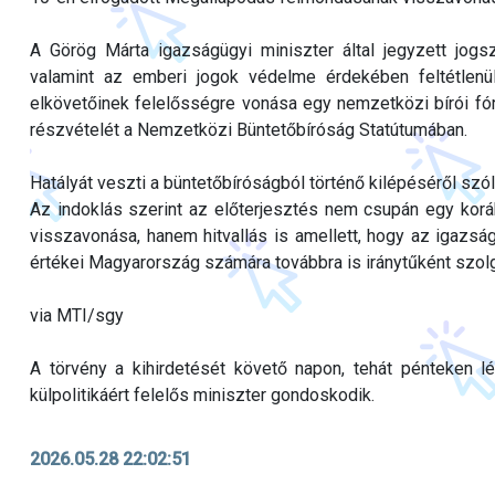
A Görög Márta igazságügyi miniszter által jegyzett jogs
valamint az emberi jogok védelme érdekében feltétle
elkövetőinek felelősségre vonása egy nemzetközi bírói f
részvételét a Nemzetközi Büntetőbíróság Statútumában.
Hatályát veszti a büntetőbíróságból történő kilépéséről szó
Az indoklás szerint az előterjesztés nem csupán egy korá
visszavonása, hanem hitvallás is amellett, hogy az igaz
értékei Magyarország számára továbbra is iránytűként szolg
via MTI/sgy
A törvény a kihirdetését követő napon, tehát pénteken l
külpolitikáért felelős miniszter gondoskodik.
2026.05.28 22:02:51