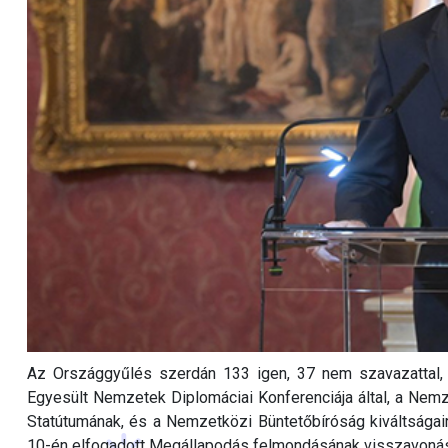
Az Országgyűlés szerdán 133 igen, 37 nem szavazattal, 5
Egyesült Nemzetek Diplomáciai Konferenciája által, a Nemz
Statútumának, és a Nemzetközi Büntetőbíróság kiváltsága
10-én elfogadott Megállapodás felmondásának visszavonásá