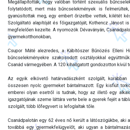
Megállapították, hogy valóban történt szexuális bűncse
folytatódott, mert más bűncselekmények is felmerülte
gyanúsítottak meg, egy embert őrizetbe vettek, kilétét 
Szolgáltató alapítóját és főigazgatóját, Kothencz Jánost is
megfelelően kezelte. A nyomozók Dévaványán, Csanádpalo
gyermekotthonokban,
Csupor Máté alezredes, a Kábítószer Bűnözés Elleni Hi
bűncselekményekre szakosodott osztályokkal együttműk
Csanád vármegyében. A 120 kihallgatott gondozotton kívül to
Az egyik elkövető határvadászként szolgált, korábban
összesen nyolc gyermeket bántalmazott. Egy kisfiút torkon
emberei olyan esetről is tudnak, hogy az illető egy alk
igazgatójának szeme láttára verte bele a gyerek fejét a tábl
szolgált, több lőfegyvert is lefoglaltak tőle.
Csanádpalotán egy 62 éves nő került a látószögükbe, aki a
továbbá egy gyermekfelügyelőt, aki ugyan a bántalmazá