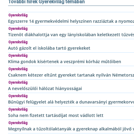
További hírek Gyerekvilág témában
Gyerekvilág
Egyszerre 14 gyermekvédelmi helyszínen razziáztak a nyomo
Gyerekvilág
Tizenöt diákhalottja van egy lányiskolában keletkezett tűzvé
Gyerekvilág
Autó gázolt el iskolába tartó gyerekeket
Gyerekvilág
Klíma gondok kísértenek a veszprémi kórház műtőiben
Gyerekvilág
Csaknem kétezer eltűnt gyereket tartanak nyilván Németors
Gyerekvilág
A nevelőszülői hálózat hiányosságai
Gyerekvilág
Bűnügyi felügyelet alá helyezték a dunavarsányi gyermekorv
Gyerekvilág
Soha nem fizetett tartásdíjat most vádlott lett
Gyerekvilág
Megnyílnak a tűzoltólaktanyák a gyereknap alkalmából jövő