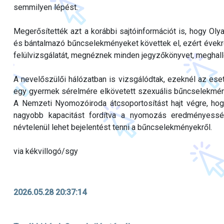
semmilyen lépést.
Megerősítették azt a korábbi sajtóinformációt is, hogy Oly
és bántalmazó bűncselekményeket követtek el, ezért évek
felülvizsgálatát, megnéznek minden jegyzőkönyvet, meghallg
A nevelőszülői hálózatban is vizsgálódtak, ezeknél az eset
egy gyermek sérelmére elkövetett szexuális bűncselekmén
A Nemzeti Nyomozóiroda átcsoportosítást hajt végre, hog
nagyobb kapacitást fordítva a nyomozás eredményesség
névtelenül lehet bejelentést tenni a bűncselekményekről.
via kékvillogó/sgy
2026.05.28 20:37:14