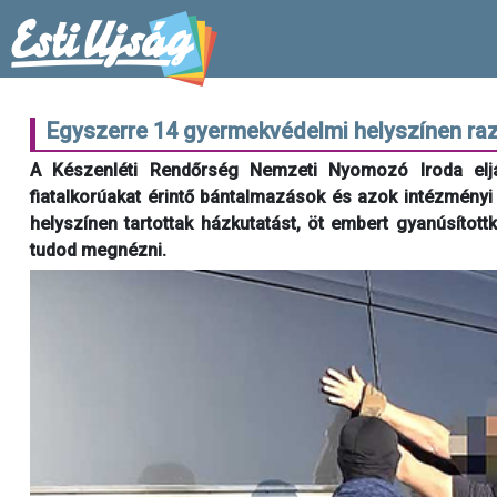
Egyszerre 14 gyermekvédelmi helyszínen ra
A Készenléti Rendőrség Nemzeti Nyomozó Iroda eljár
fiatalkorúakat érintő bántalmazások és azok intézmény
helyszínen tartottak házkutatást, öt embert gyanúsítottk
tudod megnézni.