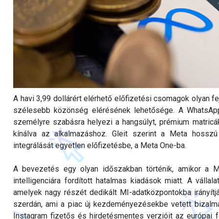
A havi 3,99 dollárért elérhető előfizetési csomagok olyan fej
szélesebb közönség elérésének lehetősége. A WhatsApp
személyre szabásra helyezi a hangsúlyt, prémium matricá
kínálva az alkalmazáshoz. Gleit szerint a Meta hosszú 
integrálását egyetlen előfizetésbe, a Meta One-ba.
A bevezetés egy olyan időszakban történik, amikor a Me
intelligenciára fordított hatalmas kiadások miatt. A válla
amelyek nagy részét dedikált MI-adatközpontokba irányítj
szerdán, ami a piac új kezdeményezésekbe vetett bizalmá
Instagram fizetős és hirdetésmentes verzióit az európai 