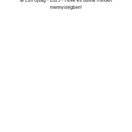
© Esti Újság - 2025 - Hírek és Bulvár minden
mennyiségben!
Cookie beállítások testre szabása