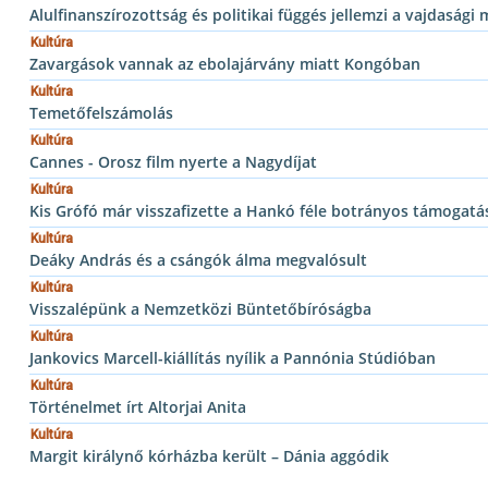
Alulfinanszírozottság és politikai függés jellemzi a vajdasági
Kultúra
Zavargások vannak az ebolajárvány miatt Kongóban
Kultúra
Temetőfelszámolás
Kultúra
Cannes - Orosz film nyerte a Nagydíjat
Kultúra
Kis Grófó már visszafizette a Hankó féle botrányos támogatás
Kultúra
Deáky András és a csángók álma megvalósult
Kultúra
Visszalépünk a Nemzetközi Büntetőbíróságba
Kultúra
Jankovics Marcell-kiállítás nyílik a Pannónia Stúdióban
Kultúra
Történelmet írt Altorjai Anita
Kultúra
Margit királynő kórházba került – Dánia aggódik