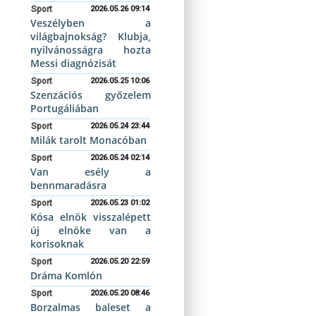
Sport
2026.05.26 09:14
Veszélyben a
világbajnokság? Klubja,
nyilvánosságra hozta
Messi diagnózisát
Sport
2026.05.25 10:06
Szenzációs győzelem
Portugáliában
Sport
2026.05.24 23:44
Milák tarolt Monacóban
Sport
2026.05.24 02:14
Van esély a
bennmaradásra
Sport
2026.05.23 01:02
Kósa elnök visszalépett
új elnöke van a
korisoknak
Sport
2026.05.20 22:59
Dráma Komlón
Sport
2026.05.20 08:46
Borzalmas baleset a