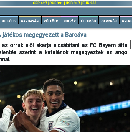
n
GBP 427 | CHF 391 | USD 317 | EUR 366
BELFÖLD
GAZDASÁG
KÜLFÖLD
BULVÁR
ÉLETMÓD
GARDRÓB
GYERE
A játékos megegyezett a Barcáva
az orruk elől akarja elcsábítani az FC Bayern által
jelentés szerint a katalánok megegyeztek az angol
nnal.