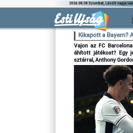
2026.08.08 Szombat, László napja va
Kikapott a Bayern? 
Vajon az FC Barcelona 
áhított játékost? Egy 
sztárral, Anthony Gordo