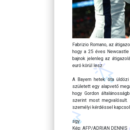
Fabrizio Romano, az átigazo
hogy a 25 éves Newcastle j
bajnok jelenleg az átigazol
euró körül lesz.
A Bayern hetek óta üldözi
született egy alapvető meg
hogy Gordon általánosságb
szerint most megvalósult.
személyi kérdéssel kapcsola
sgy.
Kép: AFP/ADRIAN DENNIS