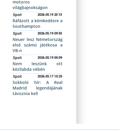
motoros
világbajnokságon
Sport
2026.05.19 23:13
Ráfázott a kémkedésre a
Southampton
Sport
2026.05.19 09:53
Neuer lesz Németország
első számú játékosa a
VB-n
Sport
2026.05.19 00:09
Nem leszünk ott
kézilabda vébén
Sport
2026.05.17 10:25
Sokkoló hír: A Real
Madrid legendájának
távoznia kell