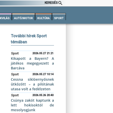
KERESÉS
KVILÁG
AUTÓ/MOTOR
KULTÚRA
SPORT
További hírek Sport
témában
Sport
2026.05.27 21:21
Kikapott a Bayern? A
játékos megegyezett a
Barcáva
Sport
2026.05.27 10:14
Cessna siklóernyősnek
ütközött – a pilótának
utasa volt a fedélzeten
Sport
2026.05.26 20:40
Csúnya zakót kaptunk a
lett hokisoktól de
mosolyogjunk