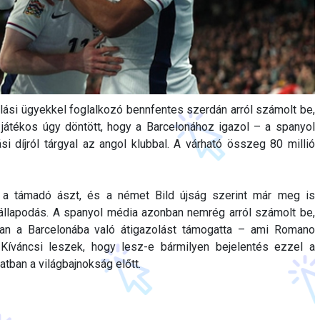
lási ügyekkel foglalkozó bennfentes szerdán arról számolt be,
átékos úgy döntött, hogy a Barcelonához igazol – a spanyol
ási díjról tárgyal az angol klubbal. A várható összeg 80 millió
 a támadó ászt, és a német Bild újság szerint már meg is
állapodás. A spanyol média azonban nemrég arról számolt be,
an a Barcelonába való átigazolást támogatta – ami Romano
 Kíváncsi leszek, hogy lesz-e bármilyen bejelentés ezzel a
tban a világbajnokság előtt.