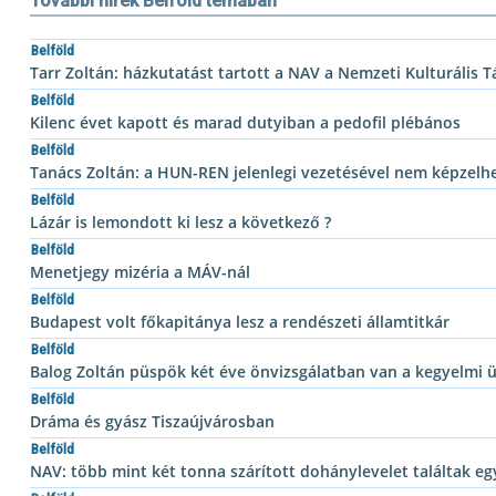
További hírek Belföld témában
Belföld
Tarr Zoltán: házkutatást tartott a NAV a Nemzeti Kulturális
Belföld
Kilenc évet kapott és marad dutyiban a pedofil plébános
Belföld
Tanács Zoltán: a HUN-REN jelenlegi vezetésével nem képzelhe
Belföld
Lázár is lemondott ki lesz a következő ?
Belföld
Menetjegy mizéria a MÁV-nál
Belföld
Budapest volt főkapitánya lesz a rendészeti államtitkár
Belföld
Balog Zoltán püspök két éve önvizsgálatban van a kegyelmi 
Belföld
Dráma és gyász Tiszaújvárosban
Belföld
NAV: több mint két tonna szárított dohánylevelet találtak e