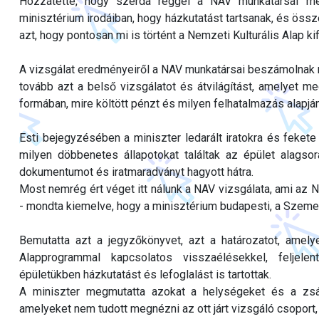
Hozzátette, hogy szerda reggel a NAV munkatársai meg
minisztérium irodáiban, hogy házkutatást tartsanak, és össz
azt, hogy pontosan mi is történt a Nemzeti Kulturális Alap kif
A vizsgálat eredményeiről a NAV munkatársai beszámolnak ma
tovább azt a belső vizsgálatot és átvilágítást, amelyet me
formában, mire költött pénzt és milyen felhatalmazás alapján
Esti bejegyzésében a miniszter ledarált iratokra és fekete
milyen döbbenetes állapotokat találtak az épület alags
dokumentumot és iratmaradványt hagyott hátra.
Most nemrég ért véget itt nálunk a NAV vizsgálata, ami az 
- mondta kiemelve, hogy a minisztérium budapesti, a Szemer
Bemutatta azt a jegyzőkönyvet, azt a határozatot, amely
Alapprogrammal kapcsolatos visszaélésekkel, feljel
épületükben házkutatást és lefoglalást is tartottak.
A miniszter megmutatta azokat a helységeket és a zsák
amelyeket nem tudott megnézni az ott járt vizsgáló csoport, 