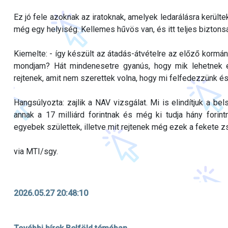
Ez jó fele azoknak az iratoknak, amelyek ledarálásra kerültek
még egy helyiség. Kellemes hűvös van, és itt teljes biztonsá
Kiemelte: - így készült az átadás-átvételre az előző kormán
mondjam? Hát mindenesetre gyanús, hogy mik lehetnek e
rejtenek, amit nem szerettek volna, hogy mi felfedezzünk és
Hangsúlyozta: zajlik a NAV vizsgálat. Mi is elindítjuk a bel
annak a 17 milliárd forintnak és még ki tudja hány forin
egyebek születtek, illetve mit rejtenek még ezek a fekete zs
via MTI/sgy.
2026.05.27 20:48:10