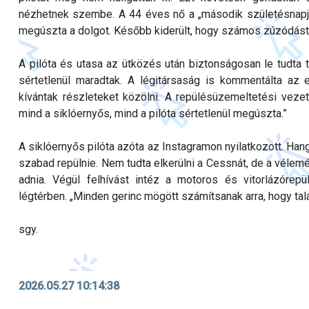
nézhetnek szembe. A 44 éves nő a „második születésnapjaké
megúszta a dolgot. Később kiderült, hogy számos zúzódást
A pilóta és utasa az ütközés után biztonságosan le tudta 
sértetlenül maradtak. A légitársaság is kommentálta az 
kívántak részleteket közölni. A repülésüzemeltetési vez
mind a siklóernyős, mind a pilóta sértetlenül megúszta.”
A siklóernyős pilóta azóta az Instagramon nyilatkozott. Hang
szabad repülnie. Nem tudta elkerülni a Cessnát, de a vélem
adnia. Végül felhívást intéz a motoros és vitorlázóre
légtérben. „Minden gerinc mögött számítsanak arra, hogy tal
sgy.
2026.05.27 10:14:38