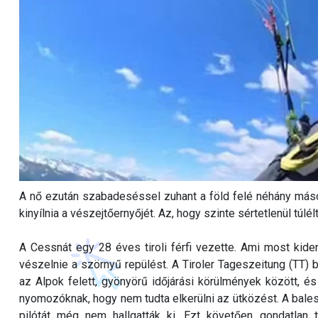
A nő ezután szabadeséssel zuhant a föld felé néhány másodp
kinyílnia a vészejtőernyőjét. Az, hogy szinte sértetlenül túlé
A Cessnát egy 28 éves tiroli férfi vezette. Ami most kiderü
vészelnie a szörnyű repülést. A Tiroler Tageszeitung (TT) 
az Alpok felett, gyönyörű időjárási körülmények között, és 
nyomozóknak, hogy nem tudta elkerülni az ütközést. A balese
pilótát még nem hallgatták ki. Ezt követően gondatlan 