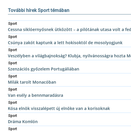
További hírek Sport témában
Sport
Cessna siklóernyősnek ütközött – a pilótának utasa volt a fe
Sport
Csúnya zakót kaptunk a lett hokisoktól de mosolyogjunk
Sport
Veszélyben a világbajnokság? Klubja, nyilvánosságra hozta M
Sport
Szenzációs győzelem Portugáliában
Sport
Milák tarolt Monacóban
Sport
Van esély a bennmaradásra
Sport
Kósa elnök visszalépett új elnöke van a korisoknak
Sport
Dráma Komlón
Sport