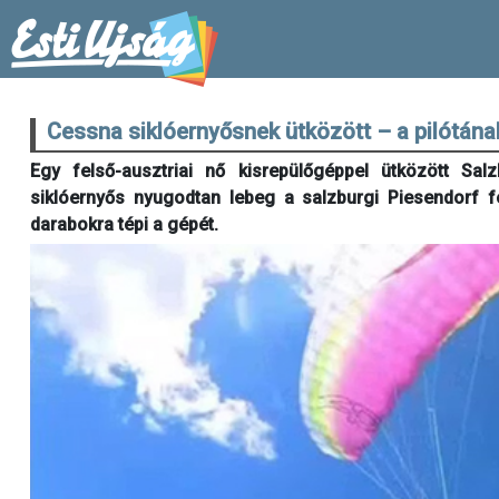
Cessna siklóernyősnek ütközött – a pilótának
Egy felső-ausztriai nő kisrepülőgéppel ütközött Sal
siklóernyős nyugodtan lebeg a salzburgi Piesendorf fe
darabokra tépi a gépét.