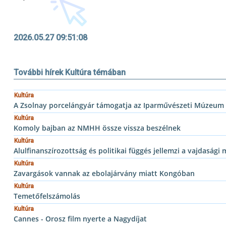
2026.05.27 09:51:08
További hírek Kultúra témában
Kultúra
A Zsolnay porcelángyár támogatja az Iparművészeti Múzeu
Kultúra
Komoly bajban az NMHH össze vissza beszélnek
Kultúra
Alulfinanszírozottság és politikai függés jellemzi a vajdasági
Kultúra
Zavargások vannak az ebolajárvány miatt Kongóban
Kultúra
Temetőfelszámolás
Kultúra
Cannes - Orosz film nyerte a Nagydíjat