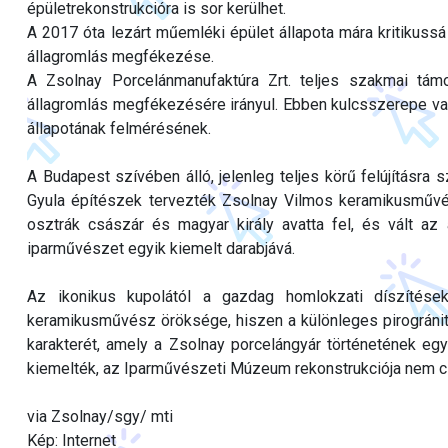
épületrekonstrukcióra is sor kerülhet.
A 2017 óta lezárt műemléki épület állapota mára kritikussá 
állagromlás megfékezése.
A Zsolnay Porcelánmanufaktúra Zrt. teljes szakmai támo
állagromlás megfékezésére irányul. Ebben kulcsszerepe van
állapotának felmérésének.
A Budapest szívében álló, jelenleg teljes körű felújításr
Gyula építészek tervezték Zsolnay Vilmos keramikusműv
osztrák császár és magyar király avatta fel, és vált a
iparművészet egyik kiemelt darabjává.
Az ikonikus kupolától a gazdag homlokzati díszítése
keramikusművész öröksége, hiszen a különleges pirogránit
karakterét, amely a Zsolnay porcelángyár történetének eg
kiemelték, az Iparművészeti Múzeum rekonstrukciója nem c
via Zsolnay/sgy/ mti
Kép: Internet