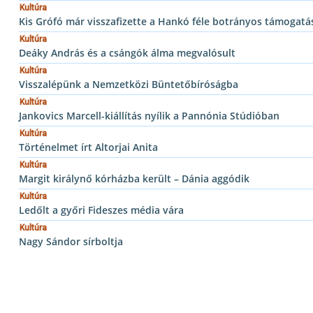
Kultúra
Kis Grófó már visszafizette a Hankó féle botrányos támogatás
Kultúra
Deáky András és a csángók álma megvalósult
Kultúra
Visszalépünk a Nemzetközi Büntetőbíróságba
Kultúra
Jankovics Marcell-kiállítás nyílik a Pannónia Stúdióban
Kultúra
Történelmet írt Altorjai Anita
Kultúra
Margit királynő kórházba került – Dánia aggódik
Kultúra
Ledőlt a győri Fideszes média vára
Kultúra
Nagy Sándor sírboltja