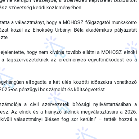
ne kerüljön veszélybe, a szervezeti képviselet biztosított
gász szövetség keddi közleményében.
oztatta a választmányt, hogy a MOHOSZ főigazgatói munkakörre
yázat közül az Elnökség Urbányi Béla akadémikus pályázatát
ezte.
ejelentette, hogy nem kívánja tovább ellátni a MOHOSZ elnöki
e a tagszervezeteknek az eredményes együttműködést és a
hangúan elfogadta a két ülés közötti időszakra vonatkozó
a 2025-ös pénzügyi beszámolót és költségvetést.
molója a civil szervezetek bírósági nyilvántartásában a
esz. Az elnök és a hiányzó alelnök megválasztására a 2026.
dkívüli választmányi ülésen fog sor kerülni” – tették hozzá a