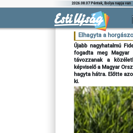
2026.08.07 Péntek, Ibolya napja van
Elhagyta a horgászo
Újabb nagyhatalmú Fide
fogadta meg Magyar P
távozzanak a közéletb
képviselő a Magyar Ors
hagyta hátra. Előtte az
ki.