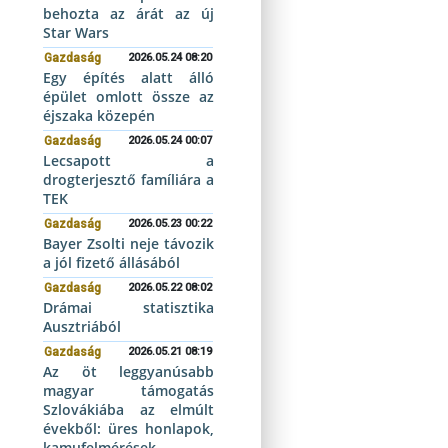
behozta az árát az új
Star Wars
Gazdaság
2026.05.24 08:20
Egy építés alatt álló
épület omlott össze az
éjszaka közepén
Gazdaság
2026.05.24 00:07
Lecsapott a
drogterjesztő famíliára a
TEK
Gazdaság
2026.05.23 00:22
Bayer Zsolti neje távozik
a jól fizető állásából
Gazdaság
2026.05.22 08:02
Drámai statisztika
Ausztriából
Gazdaság
2026.05.21 08:19
Az öt leggyanúsabb
magyar támogatás
Szlovákiába az elmúlt
évekből: üres honlapok,
kamufelmérések,