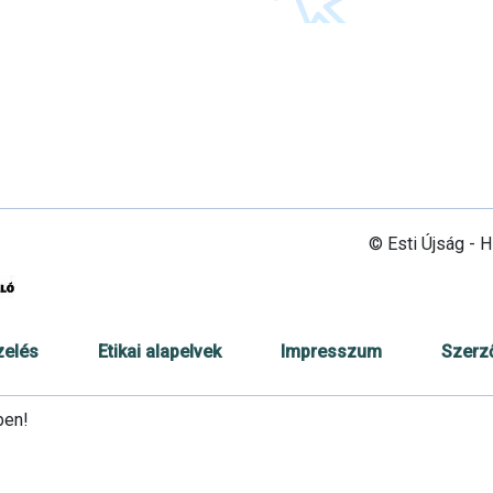
© Esti Újság - 
zelés
Etikai alapelvek
Impresszum
Szerz
ben!