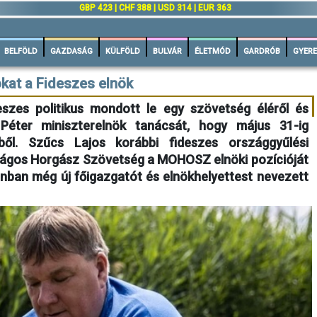
GBP 423 | CHF 388 | USD 314 | EUR 363
BELFÖLD
GAZDASÁG
KÜLFÖLD
BULVÁR
ÉLETMÓD
GARDRÓB
GYERE
kat a Fideszes elnök
szes politikus mondott le egy szövetség éléről és
éter miniszterelnök tanácsát, hogy május 31-ig
ől. Szűcs Lajos korábbi fideszes országgyűlési
zágos Horgász Szövetség a MOHOSZ elnöki pozícióját
onban még új főigazgatót és elnökhelyettest nevezett