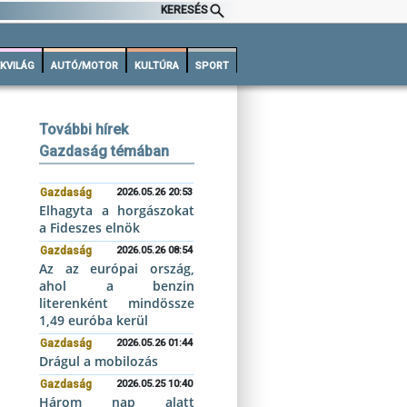
KERESÉS
KVILÁG
AUTÓ/MOTOR
KULTÚRA
SPORT
További hírek
Gazdaság témában
Gazdaság
2026.05.26 20:53
Elhagyta a horgászokat
a Fideszes elnök
Gazdaság
2026.05.26 08:54
Az az európai ország,
ahol a benzin
literenként mindössze
1,49 euróba kerül
Gazdaság
2026.05.26 01:44
Drágul a mobilozás
Gazdaság
2026.05.25 10:40
Három nap alatt