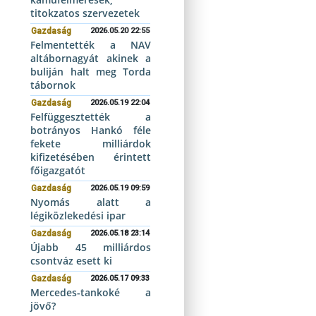
titokzatos szervezetek
Gazdaság
2026.05.20 22:55
Felmentették a NAV
altábornagyát akinek a
buliján halt meg Torda
tábornok
Gazdaság
2026.05.19 22:04
Felfüggesztették a
botrányos Hankó féle
fekete milliárdok
kifizetésében érintett
főigazgatót
Gazdaság
2026.05.19 09:59
Nyomás alatt a
légiközlekedési ipar
Gazdaság
2026.05.18 23:14
Újabb 45 milliárdos
csontváz esett ki
Gazdaság
2026.05.17 09:33
Mercedes-tankoké a
jövő?