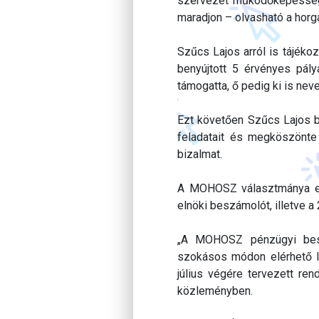
szervezet működőképessége 
maradjon – olvasható a hor
Szűcs Lajos arról is tájék
benyújtott 5 érvényes pál
támogatta, ő pedig ki is nev
Ezt követően Szűcs Lajos b
feladatait és megköszönt
bizalmat.
A MOHOSZ választmánya egy
elnöki beszámolót, illetve 
„A MOHOSZ pénzügyi beszá
szokásos módon elérhető l
július végére tervezett ren
közleményben.