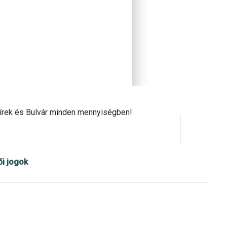
Hírek és Bulvár minden mennyiségben!
ői jogok
Cookie beállítások testre szabása