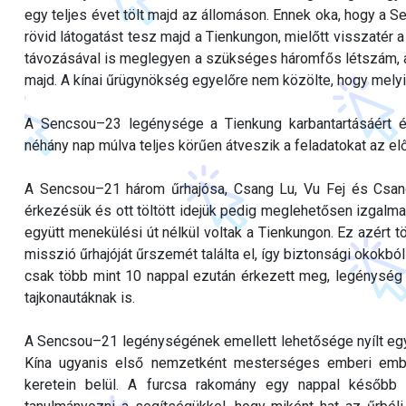
egy teljes évet tölt majd az állomáson. Ennek oka, hogy a S
rövid látogatást tesz majd a Tienkungon, mielőtt visszatér 
távozásával is meglegyen a szükséges háromfős létszám, a
majd. A kínai űrügynökség egyelőre nem közölte, hogy melyik
A Sencsou–23 legénysége a Tienkung karbantartásáért és
néhány nap múlva teljes körűen átveszik a feladatokat az el
A Sencsou–21 három űrhajósa, Csang Lu, Vu Fej és Csan
érkezésük és ott töltött idejük pedig meglehetősen izgalmas
együtt menekülési út nélkül voltak a Tienkungon. Ez azért
misszió űrhajóját űrszemét találta el, így biztonsági okok
csak több mint 10 nappal ezután érkezett meg, legénység n
tajkonautáknak is.
A Sencsou–21 legénységének emellett lehetősége nyílt egy
Kína ugyanis első nemzetként mesterséges emberi embri
keretein belül. A furcsa rakomány egy nappal később 