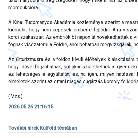
tanulmányozni a segítségükkel, hogy miként hat az űrbél
reprodukcióra.
A Kínai Tudományos Akadémia közleménye szerint a mester
kiemelni, hogy nem képesek emberré fejlődni. Arra viszo
korai szakaszait. Az embriók öt napon át növekedhettek a vi
fognak visszatérni a Földre, ahol behatóan megvizsgálják, ho
Az űrturizmusra és a földön kívüli élőhelyek kialakítására
hogy idővel foganhatnak, sőt akár születhetnek is gyermek
ez lehetséges-e egyáltalán, és, ha igen, milyen hatással
elméletek szerint az ottani magas sugárzás komoly fejlődé
( V.zs.)
2026.05.26 21:16:15
További hírek Külföld témában