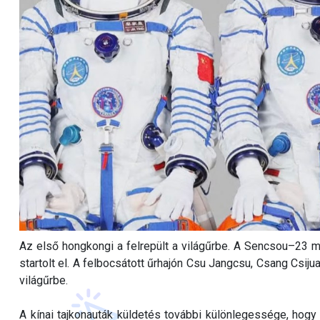
Az első hongkongi a felrepült a világűrbe. A Sencsou–23 ma
startolt el. A felbocsátott űrhajón Csu Jangcsu, Csang Csijuan
világűrbe.
A kínai tajkonauták küldetés további különlegessége, hogy