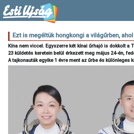
Ezt is megéltük hongkongi a világűrben, ahol
Kína nem viccel. Egyszerre két kínai űrhajó is dokkolt 
23 küldetés keretein belül érkezett meg május 24-én, fe
A tajkonauták egyike 1 évre ment az űrbe és különleges k