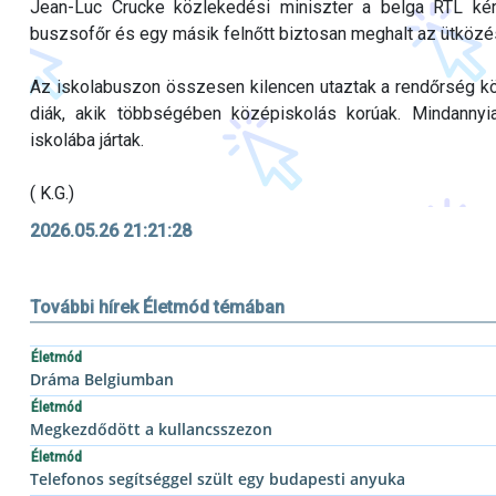
Jean-Luc Crucke közlekedési miniszter a belga RTL kérdé
buszsofőr és egy másik felnőtt biztosan meghalt az ütközé
Az iskolabuszon összesen kilencen utaztak a rendőrség köz
diák, akik többségében középiskolás korúak. Mindannyi
iskolába jártak.
( K.G.)
2026.05.26 21:21:28
További hírek Életmód témában
Életmód
Dráma Belgiumban
Életmód
Megkezdődött a kullancsszezon
Életmód
Telefonos segítséggel szült egy budapesti anyuka