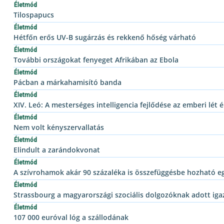
Életmód
Tilospapucs
Életmód
Hétfőn erős UV-B sugárzás és rekkenő hőség várható
Életmód
További országokat fenyeget Afrikában az Ebola
Életmód
Pácban a márkahamisító banda
Életmód
XIV. Leó: A mesterséges intelligencia fejlődése az emberi lét
Életmód
Nem volt kényszervallatás
Életmód
Elindult a zarándokvonat
Életmód
A szívrohamok akár 90 százaléka is összefüggésbe hozható eg
Életmód
Strassbourg a magyarországi szociális dolgozóknak adott iga
Életmód
107 000 euróval lóg a szállodának