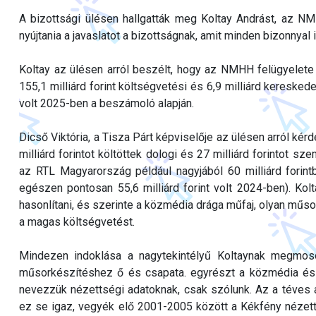
A bizottsági ülésen hallgatták meg Koltay Andrást, az NM
nyújtania a javaslatot a bizottságnak, amit minden bizonnyal
Koltay az ülésen arról beszélt, hogy az NMHH felügyelete
155,1 milliárd forint költségvetési és 6,9 milliárd kereske
volt 2025-ben a beszámoló alapján.
Dicső Viktória, a Tisza Párt képviselője az ülésen arról ké
milliárd forintot költöttek dologi és 27 milliárd forintot s
az RTL Magyarország például nagyjából 60 milliárd forin
egészen pontosan 55,6 milliárd forint volt 2024-ben). Ko
hasonlítani, és szerinte a közmédia drága műfaj, olyan műso
a magas költségvetést.
Mindezen indoklása a nagytekintélyű Koltaynak megmoso
műsorkészítéshez ő és csapata. egyrészt a közmédia és 
nevezzük nézettségi adatoknak, csak szólunk. Az a téves á
ez se igaz, vegyék elő 2001-2005 között a Kékfény nézett