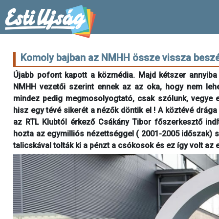
Komoly bajban az NMHH össze vissza beszé
Újabb pofont kapott a közmédia. Majd kétszer annyiba k
NMHH vezetői szerint ennek az az oka, hogy nem lehet
mindez pedig megmosolyogtató, csak szólunk, vegye elő
hisz egy tévé sikerét a nézők döntik el ! A köztévé drág
az RTL Klubtól érkező Csákány Tibor főszerkesztő indí
hozta az egymilliós nézettséggel ( 2001-2005 időszak) s a
talicskával tolták ki a pénzt a csókosok és ez így volt az