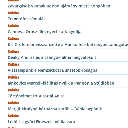
Kultúra
Zavargások vannak az ebolajárvány miatt Kongóban
Kultúra
Temetőfelszámolás
Kultúra
Cannes - Orosz film nyerte a Nagydíjat
Kultúra
Kis Grófó már visszafizette a Hankó féle botrányos támogatás
Kultúra
Deáky András és a csángók álma megvalósult
Kultúra
Visszalépünk a Nemzetközi Büntetőbíróságba
Kultúra
Jankovics Marcell-kiállítás nyílik a Pannónia Stúdióban
Kultúra
Történelmet írt Altorjai Anita
Kultúra
Margit királynő kórházba került – Dánia aggódik
Kultúra
Ledőlt a győri Fideszes média vára