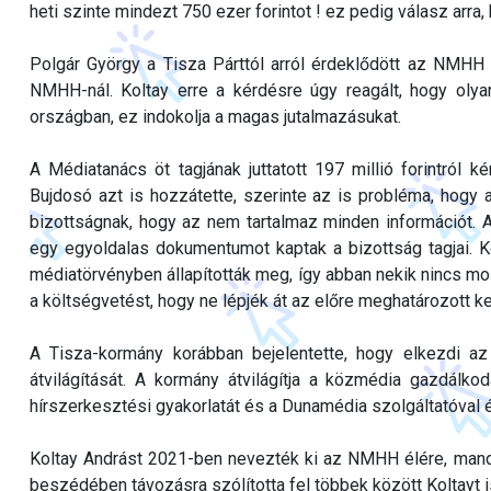
heti szinte mindezt 750 ezer forintot ! ez pedig válasz arra
Polgár György a Tisza Párttól arról érdeklődött az NMHH
NMHH-nál. Koltay erre a kérdésre úgy reagált, hogy oly
országban, ez indokolja a magas jutalmazásukat.
A Médiatanács öt tagjának juttatott 197 millió forintról k
Bujdosó azt is hozzátette, szerinte az is probléma, hogy
bizottságnak, hogy az nem tartalmaz minden információt. 
egy egyoldalas dokumentumot kaptak a bizottság tagjai. K
médiatörvényben állapították meg, így abban nekik nincs mozg
a költségvetést, hogy ne lépjék át az előre meghatározott ke
A Tisza-kormány korábban bejelentette, hogy elkezdi 
átvilágítását. A kormány átvilágítja a közmédia gazdálko
hírszerkesztési gyakorlatát és a Dunamédia szolgáltatóval
Koltay Andrást 2021-ben nevezték ki az NMHH élére, mand
beszédében távozásra szólította fel többek között Koltayt i