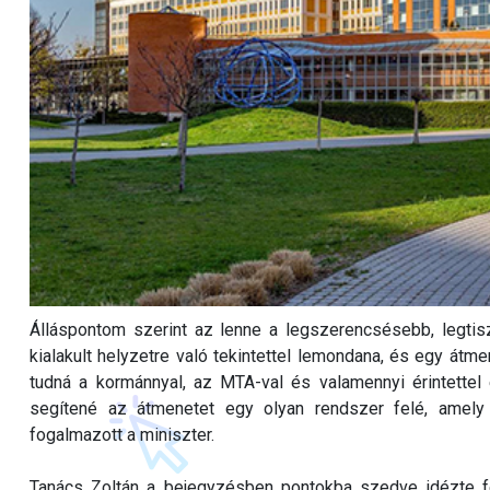
Álláspontom szerint az lenne a legszerencsésebb, legti
kialakult helyzetre való tekintettel lemondana, és egy átm
tudná a kormánnyal, az MTA-val és valamennyi érintettel 
segítené az átmenetet egy olyan rendszer felé, amel
fogalmazott a miniszter.
Tanács Zoltán a bejegyzésben pontokba szedve idézte fel