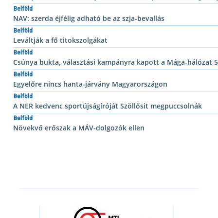
Belföld
NAV: szerda éjfélig adható be az szja-bevallás
Belföld
Leváltják a fő titokszolgákat
Belföld
Csúnya bukta, választási kampányra kapott a Mága-hálózat 5
Belföld
Egyelőre nincs hanta-járvány Magyarországon
Belföld
A NER kedvenc sportújságíróját Szöllősit megpuccsolnák
Belföld
Növekvő erőszak a MÁV-dolgozók ellen