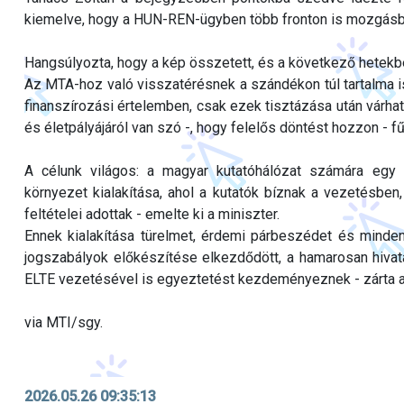
kiemelve, hogy a HUN-REN-ügyben több fronton is mozgásba
Hangsúlyozta, hogy a kép összetett, és a következő hetekb
Az MTA-hoz való visszatérésnek a szándékon túl tartalma is v
finanszírozási értelemben, csak ezek tisztázása után várható
és életpályájáról van szó -, hogy felelős döntést hozzon - f
A célunk világos: a magyar kutatóhálózat számára egy
környezet kialakítása, ahol a kutatók bíznak a vezetésbe
feltételei adottak - emelte ki a miniszter.
Ennek kialakítása türelmet, érdemi párbeszédet és minden
jogszabályok előkészítése elkezdődött, a hamarosan hivata
ELTE vezetésével is egyeztetést kezdeményeznek - zárta a
via MTI/sgy.
2026.05.26 09:35:13