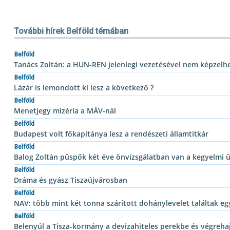
További hírek Belföld témában
Belföld
Tanács Zoltán: a HUN-REN jelenlegi vezetésével nem képzelhe
Belföld
Lázár is lemondott ki lesz a következő ?
Belföld
Menetjegy mizéria a MÁV-nál
Belföld
Budapest volt főkapitánya lesz a rendészeti államtitkár
Belföld
Balog Zoltán püspök két éve önvizsgálatban van a kegyelmi 
Belföld
Dráma és gyász Tiszaújvárosban
Belföld
NAV: több mint két tonna szárított dohánylevelet találtak e
Belföld
Belenyúl a Tisza-kormány a devizahiteles perekbe és végreha