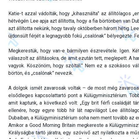
Katie-t azzal vádolták, hogy „kihasználta” az állítólagos „
hétvégén Lee apja azt állította, hogy a fia börtönben van Dub
azt állította nekünk, hogy tavaly októberben három hétig Lee
újdonsült férjét a legnagyobb fokú „csalónak” bélyegezte. F
Megkerestük, hogy van-e bármilyen észrevétele. Igen. Ké
válaszolt az állításokra, de amit ezután tett, meglepett. 
vagyok. Köszönöm, hogy szóltál.” Nem ez a szokásos válas
börtön, és „csalónak” nevezik.
A dolgok ismét zavarosak voltak – de most még zavarosabb
elsődleges kapcsolattartó pont a Külügyminisztérium. Több
amit kaptunk, a következő volt: „Egy brit férfi családját t
ellenére, hogy egyre több hír lát napvilágot Lee állítólag
Dubaiban, a Külügyminisztérium soha nem ment tovább az er
Amikor a Good Morning Britain megkereste a Külügyminiszt
Királyságba tartó járatra, egy szóvivő azt nyilatkozta a mű