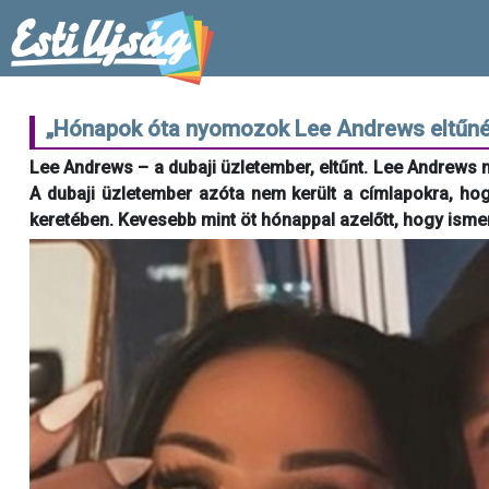
„Hónapok óta nyomozok Lee Andrews eltűnés
Lee Andrews – a dubaji üzletember, eltűnt. Lee Andrews 
A dubaji üzletember azóta nem került a címlapokra, hog
keretében. Kevesebb mint öt hónappal azelőtt, hogy ismertt