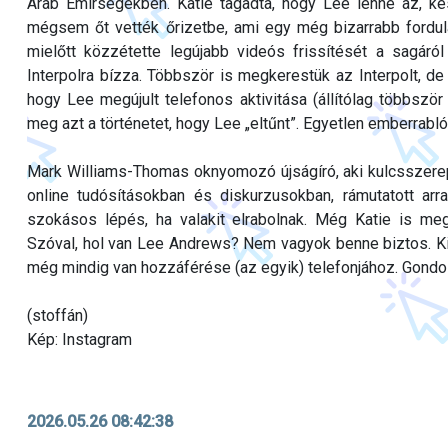
Arab Emírségekben. Katie tagadta, hogy Lee lenne az, kés
mégsem őt vették őrizetbe, ami egy még bizarrabb fordulato
mielőtt közzétette legújabb videós frissítését a sagáró
Interpolra bízza. Többször is megkerestük az Interpolt, de
hogy Lee megújult telefonos aktivitása (állítólag többször 
meg azt a történetet, hogy Lee „eltűnt”. Egyetlen emberrab
Mark Williams-Thomas oknyomozó újságíró, aki kulcsszerepe
online tudósításokban és diskurzusokban, rámutatott arr
szokásos lépés, ha valakit elrabolnak. Még Katie is meg
Szóval, hol van Lee Andrews? Nem vagyok benne biztos. Ki a
még mindig van hozzáférése (az egyik) telefonjához. Gondolj
(stoffán)
Kép: Instagram
2026.05.26 08:42:38