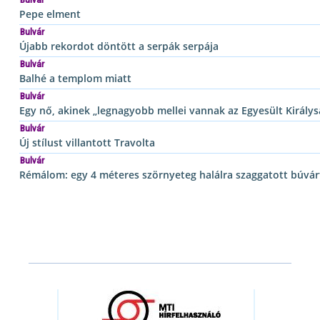
Pepe elment
Bulvár
Újabb rekordot döntött a serpák serpája
Bulvár
Balhé a templom miatt
Bulvár
Egy nő, akinek „legnagyobb mellei vannak az Egyesült Király
Bulvár
Új stílust villantott Travolta
Bulvár
Rémálom: egy 4 méteres szörnyeteg halálra szaggatott búvár