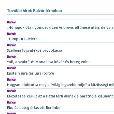
További hírek Bulvár témában
Bulvár
„Hónapok óta nyomozok Lee Andrews eltűnése után, de vala
Bulvár
Trump UFO-leletei
Bulvár
Szellemi fogyatékos provokáció
Bulvár
Yafi, a szakrétő: Mona Lisa kövér és beteg volt…
Bulvár
Epstein újra (és újra) töltve
Bulvár
Hogyan hódította meg a "világ legszebb nője" a közösségi mé
Bulvár
Előzetesbe került az a fiatal férfi akinek a barátnője kizuhan
Bulvár
Ebolás beteg érkezett Berlinbe
Bulvár