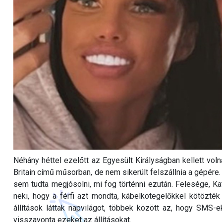
Néhány héttel ezelőtt az Egyesült Királyságban kellett voln
Britain című műsorban, de nem sikerült felszállnia a gépére
sem tudta megjósolni, mi fog történni ezután. Felesége, Kat
neki, hogy a férfi azt mondta, kábelkötegelőkkel kötözték
állítások láttak napvilágot, többek között az, hogy SMS-ek
visszavonta ezeket az állításokat.