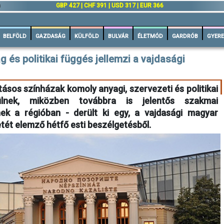
n
GBP 427 | CHF 391 | USD 317 | EUR 366
BELFÖLD
GAZDASÁG
KÜLFÖLD
BULVÁR
ÉLETMÓD
GARDRÓB
GYERE
g és politikai függés jellemzi a vajdasági
ásos színházak komoly anyagi, szervezeti és politikai
ülnek, miközben továbbra is jelentős szakmai
nek a régióban - derült ki egy, a vajdasági magyar
tét elemző hétfő esti beszélgetésből.