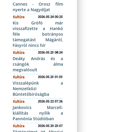
Cannes - Orosz film
nyerte a Nagydíjat
Kultúra
2026.05.24 00:25
Kis Grófó már
visszafizette a Hankó
féle botrányos
támogatást Mágáról,
Fásyról nincs hír
Kultúra
2026.05.23 08:24
Deáky András és a
csángók álma
megvalósult
Kultúra
2026.05.23 01:33
Visszalépünk a
Nemzetközi
Büntetőbíróságba
Kultúra
2026.05.22 07:26
Jankovics Marcell-
kiállítás nyílik a
Pannónia Stúdióban
Kultúra
2026.05.20 23:07
Történelmet írt Altorjai