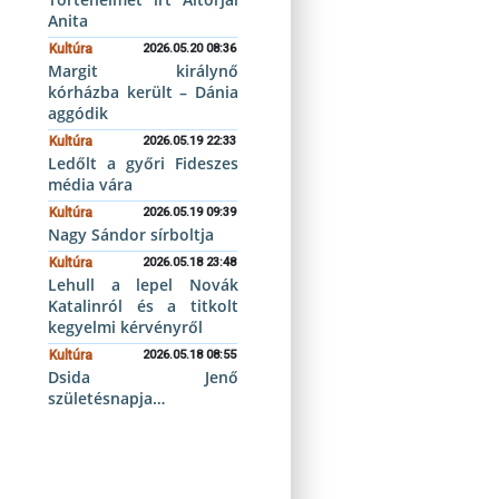
Anita
Kultúra
2026.05.20 08:36
Margit királynő
kórházba került – Dánia
aggódik
Kultúra
2026.05.19 22:33
Ledőlt a győri Fideszes
média vára
Kultúra
2026.05.19 09:39
Nagy Sándor sírboltja
Kultúra
2026.05.18 23:48
Lehull a lepel Novák
Katalinról és a titkolt
kegyelmi kérvényről
Kultúra
2026.05.18 08:55
Dsida Jenő
születésnapja…