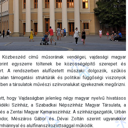
Közbeszéd című műsorának vendégei, vajdasági magyar
zerint egyszerre töltenek be közösségépítő szerepet és
t. A rendszerben alulfizetett műszaki dolgozók, szűkös
talan támogatási struktúrák és politikai függőségi viszonyok
ben a társulatok művészi színvonalukat igyekeznek megőrizni.
tt, hogy Vajdaságban jelenleg négy magyar nyelvű hivatásos
idéki Színház, a Szabadkai Népszínház Magyar Társulata, a
és a Zentai Magyar Kamaraszínház. A színházigazgatók, Urbán
dor, Mészáros Gábor és Dévai Zoltán szerint ugyanakkor
hiánnyal és alulfinanszírozottsággal működik.