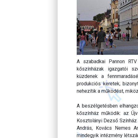
A szabadkai Pannon RTV 
kőszínházak igazgatói s
küzdenek a fennmaradásér
produkciós keretek, bizony
nehezítik a működést, miköz
A beszélgetésben elhangzo
kőszínház működik: az Újv
Kosztolányi Dezső Színház 
András, Kovács Nemes An
mindegyik intézmény létszám