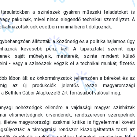
társulatokban a színészek gyakran műszaki feladatokat is
k vagy pakolnak, mivel nincs elegendő technikai személyzet. A
alkalmazottak sok esetben minimálbérért dolgoznak.
ybehangzóan állították: a közönség és a politika hajlamos úgy
ínháznak kevesebb pénz kell. A tapasztalat szerint épp
senek saját műhelyeik, mestereik, szinte mindent külső
elni - vagy a színészek végzik el a technikai munkát, fizetés
több lábon áll: az önkormányzatok jellemzően a béreket és az
míg az új produkciók jelentős része magyarországi
a Bethlen Gábor Alapkezelő Zrt. forrásaiból valósul meg.
anyagi nehézségek ellenére a vajdasági magyar színházak
kmai elismertségnek örvendenek, rendszeresen szerepelnek
i, illetve magyarországi szakmai kritika is figyelemmel követi
gsúlyozták: a támogatási rendszer kiszolgáltatottá teszi az
etők érzékelik azokat a politikai határokat, amelyeken túl a