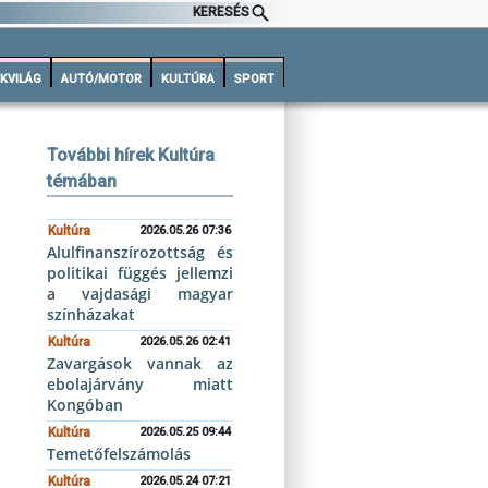
KERESÉS
KVILÁG
AUTÓ/MOTOR
KULTÚRA
SPORT
További hírek Kultúra
témában
Kultúra
2026.05.26 07:36
Alulfinanszírozottság és
politikai függés jellemzi
a vajdasági magyar
színházakat
Kultúra
2026.05.26 02:41
Zavargások vannak az
ebolajárvány miatt
Kongóban
Kultúra
2026.05.25 09:44
Temetőfelszámolás
Kultúra
2026.05.24 07:21