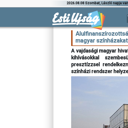
2026.08.08 Szombat, László napja va
Alulfinanszírozottsá
magyar színházakat
A vajdasági magyar hivat
kihívásokkal szembes
presztízzsel rendelkez
színházi rendszer helyze