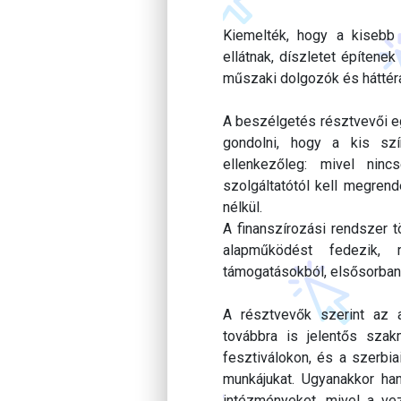
Kiemelték, hogy a kisebb 
ellátnak, díszletet építene
műszaki dolgozók és háttér
A beszélgetés résztvevői eg
gondolni, hogy a kis sz
ellenkezőleg: mivel ninc
szolgáltatótól kell megrend
nélkül.
A finanszírozási rendszer 
alapműködést fedezik, 
támogatásokból, elsősorban 
A résztvevők szerint az 
továbbra is jelentős sza
fesztiválokon, és a szerbia
munkájukat. Ugyanakkor han
intézményeket, mivel a vez