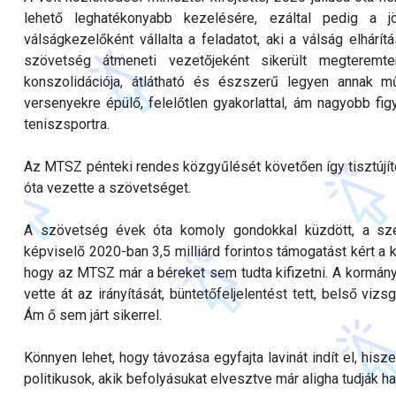
lehető leghatékonyabb kezelésére, ezáltal pedig a 
válságkezelőként vállalta a feladatot, aki a válság elhárí
szövetség átmeneti vezetőjeként sikerült megteremte
konszolidációja, átlátható és észszerű legyen annak 
versenyekre épülő, felelőtlen gyakorlattal, ám nagyobb fi
teniszsportra.
Az MTSZ pénteki rendes közgyűlését követően így tisztújít
óta vezette a szövetséget.
A szövetség évek óta komoly gondokkal küzdött, a sze
képviselő 2020-ban 3,5 milliárd forintos támogatást kért a ko
hogy az MTSZ már a béreket sem tudta kifizetni. A kormány v
vette át az irányítását, büntetőfeljelentést tett, belső vizs
Ám ő sem járt sikerrel.
Könnyen lehet, hogy távozása egyfajta lavinát indít el, hi
politikusok, akik befolyásukat elvesztve már aligha tudják h