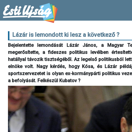
Lázár is lemondott ki lesz a következő ?
Bejelentette lemondását Lázár János, a Magyar 
megerősítette, a fideszes politikus levélben értesíte
hatállyal távozik tisztségéből. Az legelső politikusból let
elnöke volt. Nagy kérdés, hogy Kósa, és Lázár példáj
sportszervezetet is olyan ex-kormánypárti politikus vezet
a befolyását. Felkészül Kubatov ?