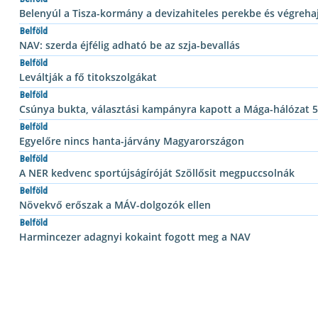
Belenyúl a Tisza-kormány a devizahiteles perekbe és végreha
Belföld
NAV: szerda éjfélig adható be az szja-bevallás
Belföld
Leváltják a fő titokszolgákat
Belföld
Csúnya bukta, választási kampányra kapott a Mága-hálózat 5
Belföld
Egyelőre nincs hanta-járvány Magyarországon
Belföld
A NER kedvenc sportújságíróját Szöllősit megpuccsolnák
Belföld
Növekvő erőszak a MÁV-dolgozók ellen
Belföld
Harmincezer adagnyi kokaint fogott meg a NAV