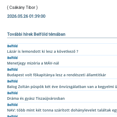
( Csákány Tibor )
2026.05.26 01:39:00
További hírek Belföld témában
Belföld
Lázár is lemondott ki lesz a következő ?
Belföld
Menetjegy mizéria a MÁV-nál
Belföld
Budapest volt főkapitánya lesz a rendészeti államtitkár
Belföld
Balog Zoltán püspök két éve önvizsgálatban van a kegyelmi 
Belföld
Dráma és gyász Tiszaújvárosban
Belföld
NAV: több mint két tonna szárított dohánylevelet találtak e
Belföld