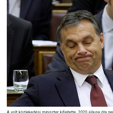
A volt közlekedési miniszter kifejtette, 2020 júliusa óta ne