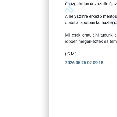
és izgatottan üdvözölte újszü
A helyszínre érkező mentősö
stabil állapotban kórházba sz
MI csak gratulálni tudunk 
időben megérkeztek és ter
( G.M.)
2026.05.26 02:09:18