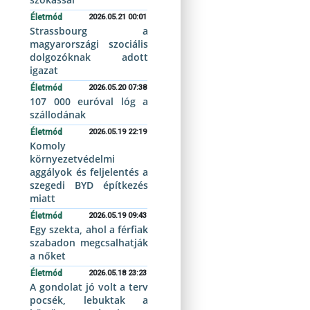
Életmód
2026.05.21 00:01
Strassbourg a
magyarországi szociális
dolgozóknak adott
igazat
Életmód
2026.05.20 07:38
107 000 euróval lóg a
szállodának
Életmód
2026.05.19 22:19
Komoly
környezetvédelmi
aggályok és feljelentés a
szegedi BYD építkezés
miatt
Életmód
2026.05.19 09:43
Egy szekta, ahol a férfiak
szabadon megcsalhatják
a nőket
Életmód
2026.05.18 23:23
A gondolat jó volt a terv
pocsék, lebuktak a