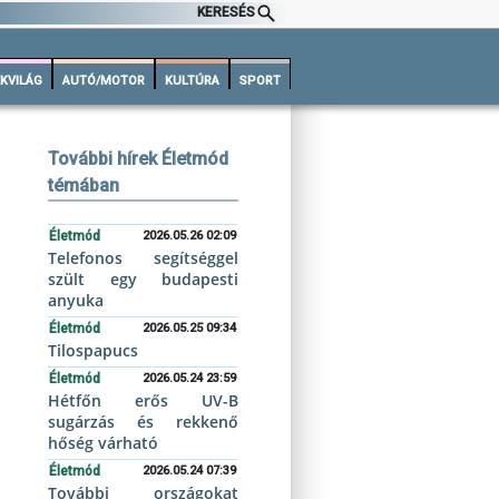
KERESÉS
KVILÁG
AUTÓ/MOTOR
KULTÚRA
SPORT
További hírek Életmód
témában
Életmód
2026.05.26 02:09
Telefonos segítséggel
szült egy budapesti
anyuka
Életmód
2026.05.25 09:34
Tilospapucs
Életmód
2026.05.24 23:59
Hétfőn erős UV-B
sugárzás és rekkenő
hőség várható
Életmód
2026.05.24 07:39
További országokat