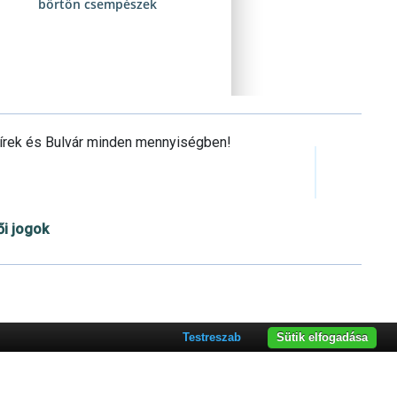
börtön csempészek
Hírek és Bulvár minden mennyiségben!
ői jogok
Cookie beállítások testre szabása
Testreszab
Sütik elfogadása