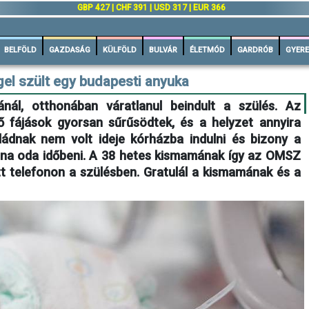
n
GBP 427 | CHF 391 | USD 317 | EUR 366
BELFÖLD
GAZDASÁG
KÜLFÖLD
BULVÁR
ÉLETMÓD
GARDRÓB
GYERE
el szült egy budapesti anyuka
nál, otthonában váratlanul beindult a szülés. Az
 fájások gyorsan sűrűsödtek, és a helyzet annyira
aládnak nem volt ideje kórházba indulni és bizony a
na oda időbeni. A 38 hetes kismamának így az OMSZ
tt telefonon a szülésben. Gratulál a kismamának és a