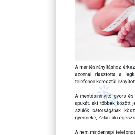
A mentésirányításhoz érkez
azonnal riasztotta a leg
telefonon keresztül irányíto
A mentésirányító gyors és 
apukát, aki többek között j
szülők bátorságának kös
gyermeke, Zalán, aki egészs
A nem mindennapi telefonos 