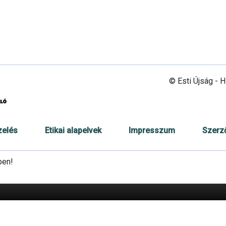
© Esti Újság - 
zelés
Etikai alapelvek
Impresszum
Szerz
ben!