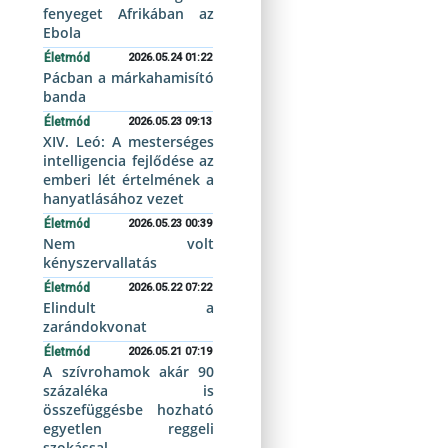
fenyeget Afrikában az
Ebola
Életmód
2026.05.24 01:22
Pácban a márkahamisító
banda
Életmód
2026.05.23 09:13
XIV. Leó: A mesterséges
intelligencia fejlődése az
emberi lét értelmének a
hanyatlásához vezet
Életmód
2026.05.23 00:39
Nem volt
kényszervallatás
Életmód
2026.05.22 07:22
Elindult a
zarándokvonat
Életmód
2026.05.21 07:19
A szívrohamok akár 90
százaléka is
összefüggésbe hozható
egyetlen reggeli
szokással