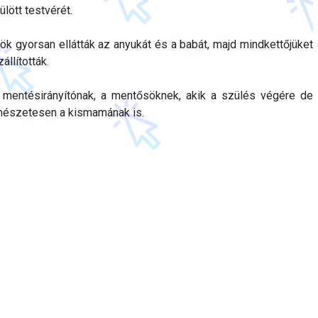
lött testvérét.
k gyorsan ellátták az anyukát és a babát, majd mindkettőjüket
állították.
a mentésirányítónak, a mentősöknek, akik a szülés végére de
mészetesen a kismamának is.