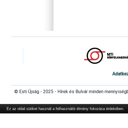
Adatke
© Esti Újság - 2025 - Hírek és Bulvár minden mennyiség
Ez az oldal sütiket használ a felhasználói élmény fokozása érdekében.