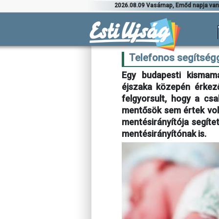
2026.08.09 Vasárnap, Emőd napja va
Telefonos segítségg
Egy budapesti kismamá
éjszaka közepén érkező
felgyorsult, hogy a cs
mentősök sem értek vol
mentésirányítója segíte
mentésirányítónak is.