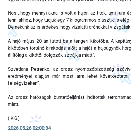
Nos , hogy mennyi akna is volt a hajón az titok, ami fura
lenni ahhoz, hogy tudjuk egy 7 kilogrammos plasztik is elé
De nekünk az is érdekes, hogy vízalatti drónokkal vizsgálják
A hajó május 20-án futott be a tengeri kikötőbe. A kapitá
kikötőben történő kirakodás előtt a hajót a hajóügynök horg
állítólag a kikötői dolgozók sztrájkja miatt”.
Szvetlana Petrenko, az orosz nyomozóbizottság szóviv
eredményei alapján már most arra lehet következtetni
felségvizeken”.
Az orosz hatóságok büntetőeljárást indítottak terrortám
miatt.
( K.G.)
2026.05.26 02:00:34