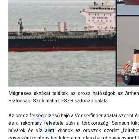
Mágneses aknákat találtak az orosz hatóságok az Arrhen
Biztonsági Szolgálat az FSZB sajtószolgálata.
Az orosz felségjelzésű hajó a Vesselfinder adatai szerint 
és a rakomány felvétele után a törökországi Samsun kikö
búvárok és víz alatti drónok az oroszok szerint „felte
egyenként mintegy hét kilogramm plasztik robbanóanyagot t