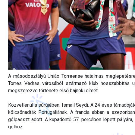
A másodosztályú União Torreense hatalmas meglepetésre 
Torres Vedras városából származó klub hosszabbítás utá
megszerezve története első bajnoki címét.
Közvetlenül a sűrűjében: Ismail Seydi. A 24 éves támadójá
kölcsönadták Portugáliának. A francia abban a szezonban
gólpasszt adott. A kupadöntő 57. percében lépett pályára
gólhoz.