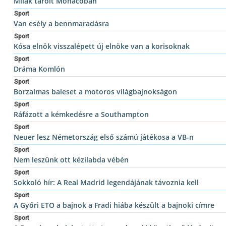
Milák tarolt Monacóban
Sport
Van esély a bennmaradásra
Sport
Kósa elnök visszalépett új elnöke van a korisoknak
Sport
Dráma Komlón
Sport
Borzalmas baleset a motoros világbajnokságon
Sport
Ráfázott a kémkedésre a Southampton
Sport
Neuer lesz Németország első számú játékosa a VB-n
Sport
Nem leszünk ott kézilabda vébén
Sport
Sokkoló hír: A Real Madrid legendájának távoznia kell
Sport
A Győri ETO a bajnok a Fradi hiába készült a bajnoki címre
Sport