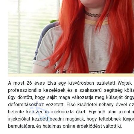
A most 26 éves Elva egy kisvárosban született Wojtek 
professzionális kezelések és a szakszerű segítség költ
úgy döntött, hogy saját maga változtatja meg külsejét öngy
deformitásokhoz vezetett. Első kísérletei néhány évvel ez
hetente kétszer is injekciózta őket. Egy idő után azonba
injekciókat kezdett beadni magának, hogy teltebbnek tűnjö
bemutatásra, és hatalmas online érdeklődést váltott ki.