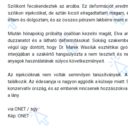
Szilikont fecskendeztek az arcába. Ez deformációt ered
szilikon injekciókat, de aztán kicsit elragadtattam magam
éltem és dolgoztam, és az összes pénzem lakbérre ment el
Miután hónapokig próbálta önállóan kezelni magát, Elva a
duzzanatot és a látható deformitásokat. Sokáig szakembe
végül úgy döntött, hogy Dr. Marek Wasiluk esztétikai gy
interjújában a szakértő hangsúlyozta a nem tesztelt és ne
anyagok használatának súlyos következményeit.
Az injekcióknak nem voltak semmilyen tanúsítványaik. A 
találkozik. Az édesanyja is nagyon aggódik a külseje miatt.
konzervatív ország, és az emberek nincsenek hozzászokva 
a lány.
via ONET / sgy.
Kép: ONET