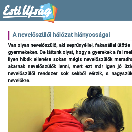
A nevelőszülői hálózat hiányosságai
Van olyan nevelőszülő, aki seprűnyéllel, fakanállal ütötte
gyermekeken. De láttunk olyat, hogy a gyerekek a fal mell
ilyen hibák ellenére sokan mégis nevelőszülők maradh
akarnak nevelőszülők lenni, mert ezt már igen jó üz
nevelőszülői rendszer sok sebből vérzik, s nagyszü
nevelőkre.