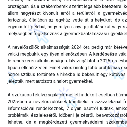
országban, és a szakemberek szerint legalább kétezerrel k
állam nagyrészt kivonult erről a területről, a gyermekv
tartoznak, általában az egyház vette át a helyüket, és
egymástól, például, hogy milyen anyagi juttatásokat vagy s
mélységben foglalkoznak a gyermekbántalmazási ügyeikkel
A nevelőszülők alkalmasságát 2024 óta pedig már kétévente
valaki megbukik egy ilyen ellenőrzésen. A kérdéseikre vál
le rendszeres alkalmassági felülvizsgálatot a 2025-ös évbe
típusú ellenőrzésen. Ennél valószínűleg több problémás ese
horrorisztikus története a hírekbe is bekerült: egy kétév
jelezték, mert autózott a halott gyermekkel.
A szokásos felülvizsgálatok mellett indokolt esetben bármik
2025-ben a nevelőszülőknek körülbelül 5 százalékánál fol
információval rendelkeznek, 7 olyan esetről tudnak, amiko
problémák észleléséről, időbeni jelzésről, beavatkozásr
lehetne, de a megkérdezett gyermekvédelmi szakember