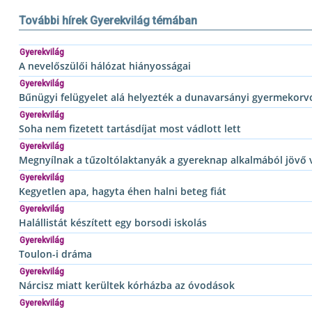
További hírek Gyerekvilág témában
Gyerekvilág
A nevelőszülői hálózat hiányosságai
Gyerekvilág
Bűnügyi felügyelet alá helyezték a dunavarsányi gyermekorv
Gyerekvilág
Soha nem fizetett tartásdíjat most vádlott lett
Gyerekvilág
Megnyílnak a tűzoltólaktanyák a gyereknap alkalmából jövő
Gyerekvilág
Kegyetlen apa, hagyta éhen halni beteg fiát
Gyerekvilág
Halállistát készített egy borsodi iskolás
Gyerekvilág
Toulon-i dráma
Gyerekvilág
Nárcisz miatt kerültek kórházba az óvodások
Gyerekvilág