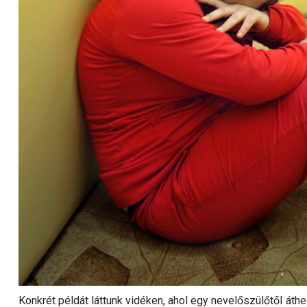
Konkrét példát láttunk vidéken, ahol egy nevelőszülőtől áth