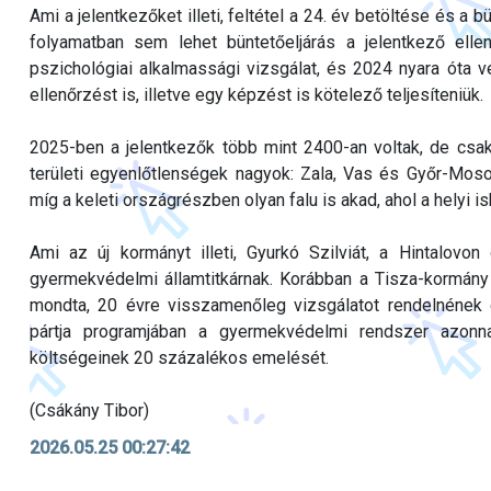
Ami a jelentkezőket illeti, feltétel a 24. év betöltése és a
folyamatban sem lehet büntetőeljárás a jelentkező ellen
pszichológiai alkalmassági vizsgálat, és 2024 nyara óta v
ellenőrzést is, illetve egy képzést is kötelező teljesíteniük.
2025-ben a jelentkezők több mint 2400-an voltak, de csak
területi egyenlőtlenségek nagyok: Zala, Vas és Győr-Mo
míg a keleti országrészben olyan falu is akad, ahol a helyi 
Ami az új kormányt illeti, Gyurkó Szilviát, a Hintalovon
gyermekvédelmi államtitkárnak. Korábban a Tisza-kormán
mondta, 20 évre visszamenőleg vizsgálatot rendelnének 
pártja programjában a gyermekvédelmi rendszer azonna
költségeinek 20 százalékos emelését.
(Csákány Tibor)
2026.05.25 00:27:42