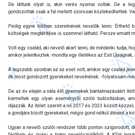
De láttunk olyat is, akin verés nyomai voltak. De a le
gondozottak csak a fal mellett szorosan közlekedhettek. Van
Pedig egyre többen szeretnének nevelők lenni. Érthető b
költségek megtérítése is szemmel látható. Persze emiatt m
Volt egy család, aki nevelő akart lenni, de mindenki tudja, h
amikor jelentkeztek.-mondta egy illetékes az Esti Újságnak,
A legszebb azonban az az eset volt, amikor egy család jelen
ők most gondozott gyerekeket nevelnének. -folyatssam még
De az év elején a nála élő gyermekek bántalmazásáért ítélt
kiemeltek egy olyan eseményről szóló tudósításban, am
díjazzák. Az ítélet szerint a nő 2017 és 2023 között kézzel, 
a gondjára bízott gyerekeket, mégis gond nélkül átment a k
Ugyan a nevelő szülői rendszer több ponton szigorodott, d
férőhely és óriási a hiány nevelőszülőkből. A KSH legu