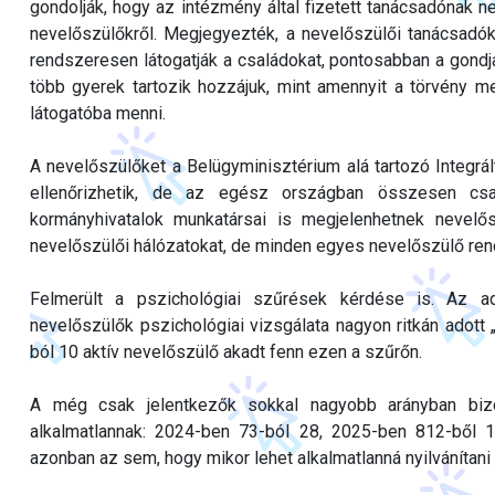
gondolják, hogy az intézmény által fizetett tanácsadónak
nevelőszülőkről. Megjegyezték, a nevelőszülői tanácsadó
rendszeresen látogatják a családokat, pontosabban a gondjai
több gyerek tartozik hozzájuk, mint amennyit a törvény m
látogatóba menni.
A nevelőszülőket a Belügyminisztérium alá tartozó Integrá
ellenőrizhetik, de az egész országban összesen csa
kormányhivatalok munkatársai is megjelenhetnek nevelő
nevelőszülői hálózatokat, de minden egyes nevelőszülő rend
Felmerült a pszichológiai szűrések kérdése is. Az ad
nevelőszülők pszichológiai vizsgálata nagyon ritkán adott
ból 10 aktív nevelőszülő akadt fenn ezen a szűrőn.
A még csak jelentkezők sokkal nagyobb arányban bizon
alkalmatlannak: 2024-ben 73-ból 28, 2025-ben 812-ből 
azonban az sem, hogy mikor lehet alkalmatlanná nyilvánítani