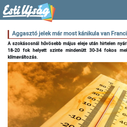
Aggasztó jelek már most kánikula van Fran
A szokásosnál hűvösebb május eleje után hirtelen nyár
18-20 fok helyett szinte mindenütt 30-34 fokos me
klímaváltozás.