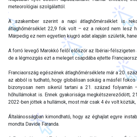
meteorológiai szolgálattól.
A szakember szerint a napi átlaghőmérséklet is rek
átlaghőmérséklet 22,9 fok volt – ez a rekord nem lesz 
Márpedig ez nem egyetlen kiugró adat alapján születik, ha
A forró levegő Marokkó felől először az Ibériai-félszigeten
de a légmozgás ezt a meleget csapdába ejtette Franciaorszá
Franciaország egészének átlaghőmérséklete már a 20. száza
az abból is tudható, hogy globálisan sokáig a másfél fokos
bizonyosan nem sikerül tartani a 21. század folyamán –
hőhullámokat is. Ennek gyakorisága megkétszereződött, 21
2022-ben jöttek a hullámok, most már csak 4 év volt köztük
Általánosságban kimondható, hogy az éghajlat egyre instab
mondta Davide Faranda.