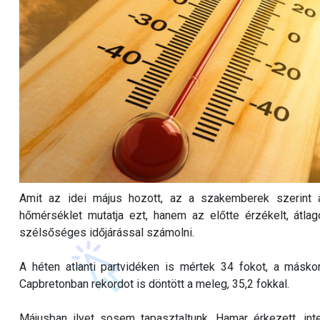
Amit az idei május hozott, az a szakemberek szerint 
hőmérséklet mutatja ezt, hanem az előtte érzékelt, átla
szélsőséges időjárással számolni.
A héten atlanti partvidéken is mértek 34 fokot, a másko
Capbretonban rekordot is döntött a meleg, 35,2 fokkal.
Májusban ilyet sosem tapasztaltunk. Hamar érkezett, int