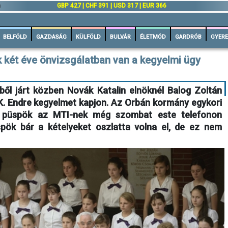
n
GBP 427 | CHF 391 | USD 317 | EUR 366
BELFÖLD
GAZDASÁG
KÜLFÖLD
BULVÁR
ÉLETMÓD
GARDRÓB
GYERE
 két éve önvizsgálatban van a kegyelmi ügy
ből járt közben Novák Katalin elnöknél Balog Zoltán
K. Endre kegyelmet kapjon. Az Orbán kormány egykori
s püspök az MTI-nek még szombat este telefonon
spök bár a kételyeket oszlatta volna el, de ez nem