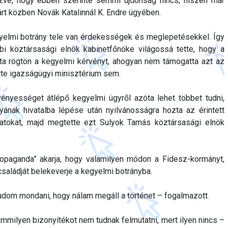
ezve, hogy ebben szerinte semmi újdonság nincs, hiszen már
árt közben Novák Katalinnál K. Endre ügyében.
yelmi botrány tele van érdekességek és meglepetésekkel. Így
i köztársasági elnök kabinetfőnöke világossá tette, hogy a
a rögtön a kegyelmi kérvényt, ahogyan nem támogatta azt az
tte igazságügyi minisztérium sem.
vényességet átlépő kegyelmi ügyről azóta lehet többet tudni,
nak hivatalba lépése után nyilvánosságra hozta az érintett
ratokat, majd megtette ezt Sulyok Tamás köztársasági elnök
propaganda” akarja, hogy valamilyen módon a Fidesz-kormányt,
családját belekeverje a kegyelmi botrányba.
tudom mondani, hogy nálam megáll a történet – fogalmazott.
mmilyen bizonyítékot nem tudnak felmutatni, mert ilyen nincs –