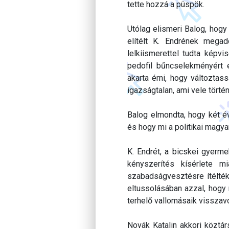
tette hozzá a püspök.
Utólag elismeri Balog, hogy
elítélt K. Endrének megad
lelkiismerettel tudta képvi
pedofil bűncselekményért el
akarta érni, hogy változtas
igazságtalan, ami vele történ
Balog elmondta, hogy két é
és hogy mi a politikai magya
K. Endrét, a bicskei gyerm
kényszerítés kísérlete m
szabadságvesztésre ítélté
eltussolásában azzal, hogy 
terhelő vallomásaik visszav
Novák Katalin akkori köztár