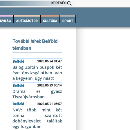
KERESÉS
KVILÁG
AUTÓ/MOTOR
KULTÚRA
SPORT
További hírek Belföld
témában
Belföld
2026.05.24 01:47
Balog Zoltán püspök két
éve önvizsgálatban van
a kegyelmi ügy miatt
Belföld
2026.05.23 00:14
Dráma és gyász
Tiszaújvárosban
Belföld
2026.05.21 08:57
NAV: több mint két
tonna szárított
dohánylevelet találtak
egy furgonban