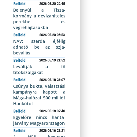
Belföld
2026.05.20 22:45
Belenyúl a Tisza-
kormány a devizahiteles
perekbe és
végrehajtásokba
Belföld
2026.05.20 08:53
NAV: szerda éjfélig
adható be az szja-
bevallás
Belföld
2026.05.19 21:52
Leváltják a fő
titokszolgákat
Belföld
2026.05.18 23:07
Csúnya bukta, választási
kampányra kapott a
Mága-hálózat 500 milliót
Hankótól
Belföld
2026.05.18 07:40
Egyelőre nincs hanta-
járvány Magyarországon
Belföld
2026.05.16 23:21
A NER kedvenc