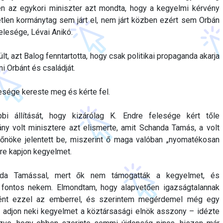
ben az egykori miniszter azt mondta, hogy a kegyelmi kérvény
tlen kormánytag sem járt el, nem járt közben ezért sem Orbán
elesége, Lévai Anikó.
lt, azt Balog fenntartotta, hogy csak politikai propaganda akarja
i Orbánt és családját.
esége kereste meg és kérte fel.
bi állítását, hogy kizárólag K. Endre felesége kért tőle
ny volt minisztere azt elismerte, amit Schanda Tamás, a volt
főnöke jelentett be, miszerint ő maga valóban „nyomatékosan
dre kapjon kegyelmet.
da Tamással, mert ők nem támogatták a kegyelmet, és
t fontos nekem. Elmondtam, hogy alapvetően igazságtalannak
rtént ezzel az emberrel, és szerintem megérdemel még egy
y adjon neki kegyelmet a köztársasági elnök asszony – idézte