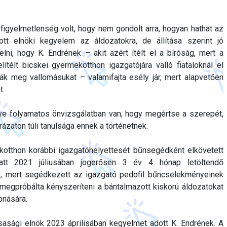
 figyelmetlenség volt, hogy nem gondolt arra, hogyan hathat az
ott elnöki kegyelem az áldozatokra, de állítása szerint jó
selni, hogy K. Endrének – akit azért ítélt el a bíróság, mert a
ítélt bicskei gyermekotthon igazgatójára valló fiataloknál el
sák meg vallomásukat – valamifajta esély jár, mert alapvetően
t.
ve folyamatos önvizsgálatban van, hogy megértse a szerepét,
rázaton túli tanulsága ennek a történetnek.
ekotthon korábbi igazgatóhelyettesét bűnsegédként elkövetett
iatt 2021 júliusában jogerősen 3 év 4 hónap letöltendő
k, mert segédkezett az igazgató pedofil bűncselekményeinek
megpróbálta kényszeríteni a bántalmazott kiskorú áldozatokat
onására.
sasági elnök 2023 áprilisában kegyelmet adott K. Endrének. A