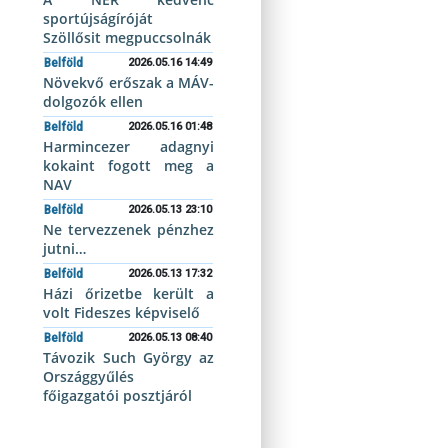
sportújságíróját
Szöllősit megpuccsolnák
Belföld
2026.05.16 14:49
Növekvő erőszak a MÁV-
dolgozók ellen
Belföld
2026.05.16 01:48
Harmincezer adagnyi
kokaint fogott meg a
NAV
Belföld
2026.05.13 23:10
Ne tervezzenek pénzhez
jutni…
Belföld
2026.05.13 17:32
Házi őrizetbe került a
volt Fideszes képviselő
Belföld
2026.05.13 08:40
Távozik Such György az
Országgyűlés
főigazgatói posztjáról