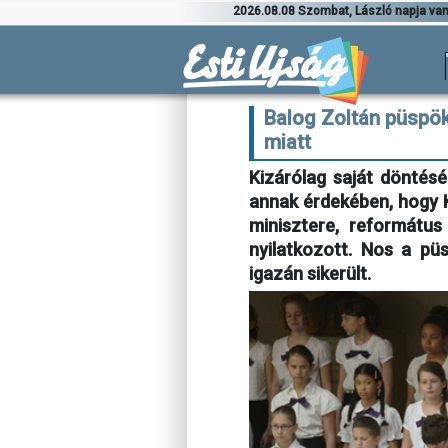
2026.08.08 Szombat, László napja va
Balog Zoltán püspök
miatt
Kizárólag saját döntésé
annak érdekében, hogy 
minisztere, reformátu
nyilatkozott. Nos a pü
igazán sikerült.