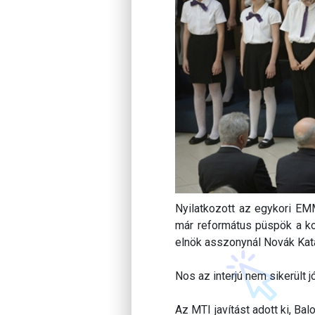
Nyilatkozott az egykori EMM
már református püspök a ko
elnök asszonynál Novák Kata
Nos az interjú nem sikerült j
Az MTI javítást adott ki, Ba