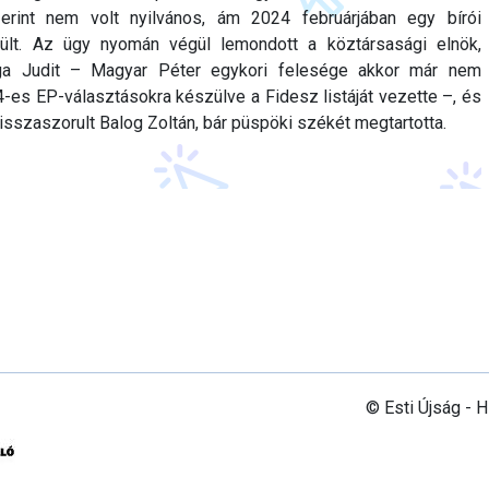
erint nem volt nyilvános, ám 2024 februárjában egy bírói
rült. Az ügy nyomán végül lemondott a köztársasági elnök,
rga Judit – Magyar Péter egykori felesége akkor már nem
4-es EP-választásokra készülve a Fidesz listáját vezette –, és
isszaszorult Balog Zoltán, bár püspöki székét megtartotta.
© Esti Újság - 