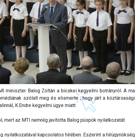
I miniszter Balog Zoltán a bicskei kegyelmi botrányról. A ma
médiának szólalt meg és elismerte , hogy járt a köztársasági
linnál, K.Endre kegyelmi ügye miatt.
ól, mert az MTI nemrég javította Balog püspök nyilatkozatát.
log nyilatkozatával kapcsolatos hírében. Eszerint a hírügynökség