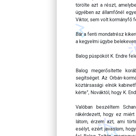
törölte azt a részt, amely
ügyében az államfőnél egye
Viktor, sem volt kormányfő f
Bár a fenti mondatrész kikerü
a kegyelmi ügybe belekevern
Balog püspököt K. Endre fel
Balog megerősítette koráb
segítséget. Az Orbán-kormá
köztársasági elnök kabinet
kérte”, Nováktól, hogy K. En
Valóban beszéltem Schan
rákérdezett, hogy ez miér
látom, érzem azt, ami tö
esélyt, ezért javaslom, hog