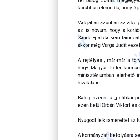
fel Balog Zoltán, megjegy
korábban elmondta, hogy ő j
Valójában azonban az a keg
az is nóvum, hogy a korább
Sándor-palota sem támogatt
akkor még Varga Judit veze
A rejtélyes , már-már a tör
hogy Magyar Péter kormányá
minisztériumban elérhető i
hivatala is.
Balog szerint a „politikai 
ezen belül Orbán Viktort és 
Nyugodt lelkiismerettel az 
A kormányzati befolyásra se