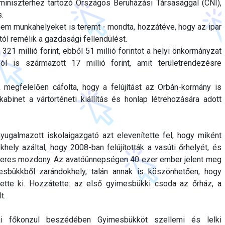
miniszterhez tartozó Országos Beruházási Társasággal (CNI),
.
hanem munkahelyeket is teremt - mondta, hozzátéve, hogy az ipar
tól remélik a gazdasági fellendülést.
321 millió forint, ebből 51 millió forintot a helyi önkormányzat
l is származott 17 millió forint, amit területrendezésre
k megfelelően cáfolta, hogy a felújítást az Orbán-kormány is
abinet a vártörténeti kiállítás és honlap létrehozására adott
yugalmazott iskolaigazgató azt elevenítette fel, hogy miként
hely azáltal, hogy 2008-ban felújították a vasúti őrhelyét, és
ímeres mozdony. Az avatóünnepségen 40 ezer ember jelent meg
esbükkből zarándokhely, talán annak is köszönhetően, hogy
ntette ki. Hozzátette: az első gyimesbükki csoda az őrház, a
t.
dai főkonzul beszédében Gyimesbükköt szellemi és lelki