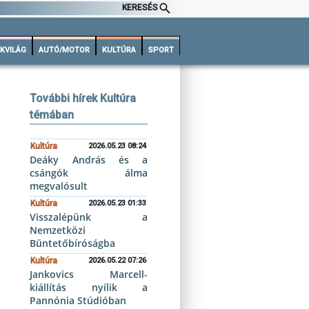
KERESÉS
KVILÁG
AUTÓ/MOTOR
KULTÚRA
SPORT
További hírek Kultúra
témában
Kultúra
2026.05.23 08:24
Deáky András és a
csángók álma
megvalósult
Kultúra
2026.05.23 01:33
Visszalépünk a
Nemzetközi
Büntetőbíróságba
Kultúra
2026.05.22 07:26
Jankovics Marcell-
kiállítás nyílik a
Pannónia Stúdióban