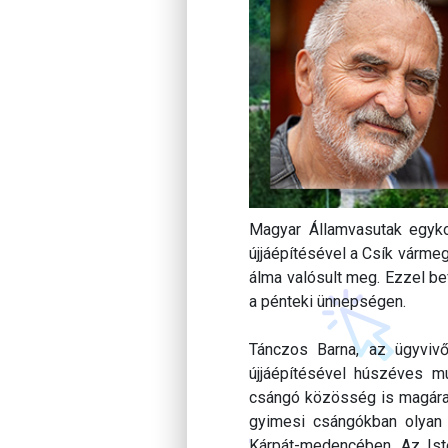
Magyar Államvasutak egyko
újjáépítésével a Csík várm
álma valósult meg. Ezzel be
a pénteki ünnepségen.
Tánczos Barna, az ügyvivő
újjáépítésével húszéves mu
csángó közösség is magára ta
gyimesi csángókban olyan 
Kárpát-medencében. Az Isten