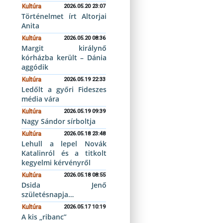
Kultúra
2026.05.20 23:07
Történelmet írt Altorjai
Anita
Kultúra
2026.05.20 08:36
Margit királynő
kórházba került – Dánia
aggódik
Kultúra
2026.05.19 22:33
Ledőlt a győri Fideszes
média vára
Kultúra
2026.05.19 09:39
Nagy Sándor sírboltja
Kultúra
2026.05.18 23:48
Lehull a lepel Novák
Katalinról és a titkolt
kegyelmi kérvényről
Kultúra
2026.05.18 08:55
Dsida Jenő
születésnapja…
Kultúra
2026.05.17 10:19
A kis „ribanc”