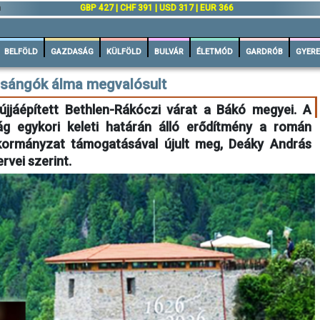
n
GBP 427 | CHF 391 | USD 317 | EUR 366
BELFÖLD
GAZDASÁG
KÜLFÖLD
BULVÁR
ÉLETMÓD
GARDRÓB
GYERE
csángók álma megvalósult
 újjáépített Bethlen-Rákóczi várat a Bákó megyei. A
ág egykori keleti határán álló erődítmény a román
kormányzat támogatásával újult meg, Deáky András
rvei szerint.