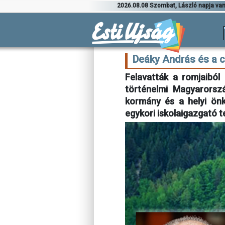
2026.08.08 Szombat, László napja va
Deáky András és a 
Felavatták a romjaiból
történelmi Magyarorsz
kormány és a helyi ön
egykori iskolaigazgató te