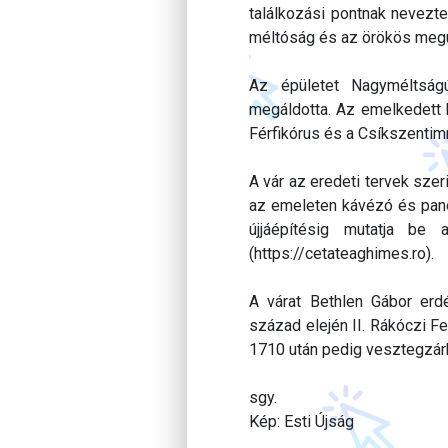
találkozási pontnak nevezte,
méltóság és az örökös megú
Az épületet Nagyméltság
megáldotta. Az emelkedett h
Férfikórus és a Csíkszenti
A vár az eredeti tervek szeri
az emeleten kávézó és panorá
újjáépítésig mutatja be 
(https://cetateaghimes.ro).
A várat Bethlen Gábor erdé
század elején II. Rákóczi F
1710 után pedig vesztegzárk
sgy.
Kép: Esti Újság