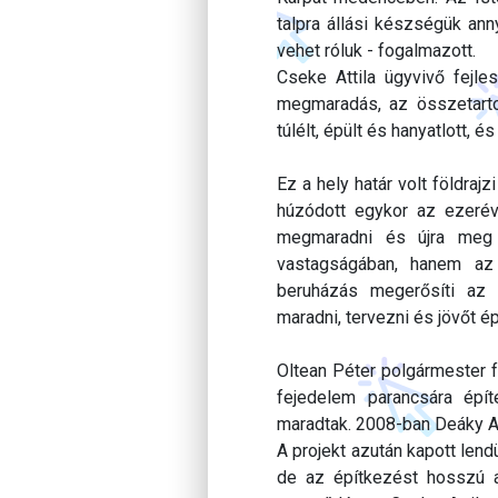
talpra állási készségük an
vehet róluk - fogalmazott.
Cseke Attila ügyvivő fejle
megmaradás, az összetarto
túlélt, épült és hanyatlott, é
Ez a hely határ volt földraj
húzódott egykor az ezeréves 
megmaradni és újra meg 
vastagságában, hanem az 
beruházás megerősíti az
maradni, tervezni és jövőt ép
Oltean Péter polgármester f
fejedelem parancsára épít
maradtak. 2008-ban Deáky Andr
A projekt azután kapott lend
de az építkezést hosszú a