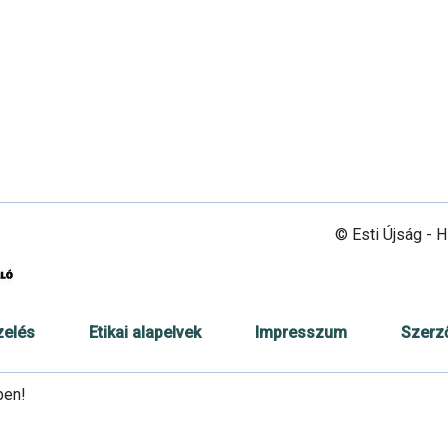
© Esti Újság - 
zelés
Etikai alapelvek
Impresszum
Szerz
ben!