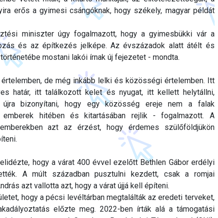
nyira erős a gyimesi csángóknak, hogy székely, magyar példát
sztési miniszter úgy fogalmazott, hogy a gyimesbükki vár a
zás és az építkezés jelképe. Az évszázadok alatt átélt és
s történetébe mostani lakói írnak új fejezetet - mondta.
zi értelemben, de még inkább lelki és közösségi értelemben. Itt
határ, itt találkozott kelet és nyugat, itt kellett helytállni,
újra bizonyítani, hogy egy közösség ereje nem a falak
emberek hitében és kitartásában rejlik - fogalmazott. A
 emberekben azt az érzést, hogy érdemes szülőföldjükön
íteni.
elidézte, hogy a várat 400 évvel ezelőtt Bethlen Gábor erdélyi
ették. A múlt században pusztulni kezdett, csak a romjai
ás azt vallotta azt, hogy a várat újjá kell építeni.
ületet, hogy a pécsi levéltárban megtalálták az eredeti terveket,
kadályoztatás előzte meg. 2022-ben írták alá a támogatási