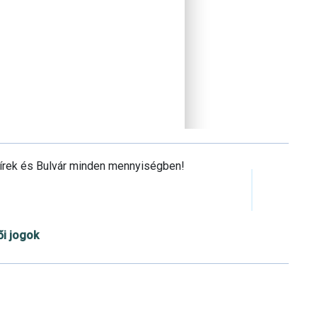
Hírek és Bulvár minden mennyiségben!
ői jogok
Cookie beállítások testre szabása