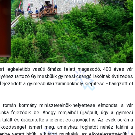
ri legkeletibb vasúti őrháza felett magasodó, 400 éves vár
egyéhez tartozó Gyimesbükk gyimesi csángó lakóinak évtizedes
fejeződött a gyimesbükki zarándokhely kiépítése - hangzott el
 román kormány miniszterelnök-helyettese elmondta: a vár
nka fejeződik be. Ahogy romjaiból újjáépült, úgy a gyimesi
lált és újjáépítette a jelenét és a jövőjét is. Az évek során a
közösséget ismert meg, amelyhez foghatót nehéz találni a
be vetett hitük, a kitartó munkájuk, az elkötelezettségük, a