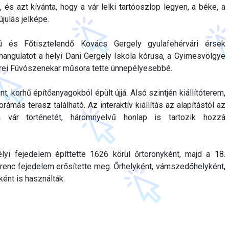
 és azt kívánta, hogy a vár lelki tartóoszlop legyen, a béke, a
julás jelképe.
ú és Főtisztelendő Kovács Gergely gyulafehérvári érsek
angulatot a helyi Dani Gergely Iskola kórusa, a Gyimesvölgye
mrei Fúvószenekar műsora tette ünnepélyesebbé.
nt, korhű építőanyagokból épült újjá. Alsó szintjén kiállítóterem,
más terasz található. Az interaktív kiállítás az alapítástól az
a vár történetét, háromnyelvű honlap is tartozik hozzá
lyi fejedelem építtette 1626 körül őrtoronyként, majd a 18.
erenc fejedelem erősítette meg. Őrhelyként, vámszedőhelyként,
ént is használták.