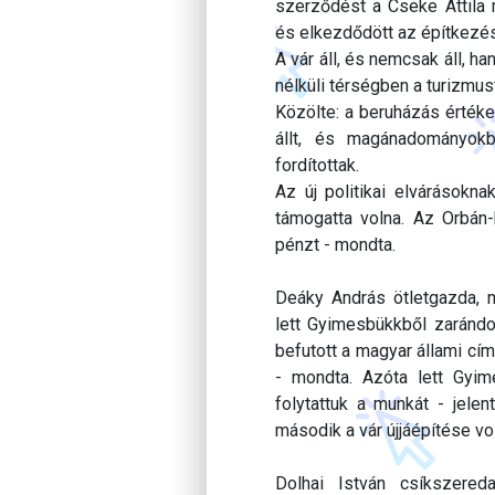
szerződést a Cseke Attila 
és elkezdődött az építkezés
A vár áll, és nemcsak áll, 
nélküli térségben a turizmus
Közölte: a beruházás értéke 
állt, és magánadományokbó
fordítottak.
Az új politikai elvárásokna
támogatta volna. Az Orbán-k
pénzt - mondta.
Deáky András ötletgazda, n
lett Gyimesbükkből zarándok
befutott a magyar állami c
- mondta. Azóta lett Gyim
folytattuk a munkát - jele
második a vár újjáépítése vol
Dolhai István csíkszere