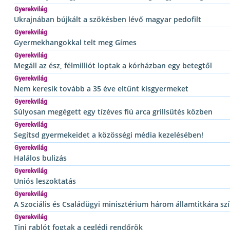
Gyerekvilág
Ukrajnában bújkált a szökésben lévő magyar pedofilt
Gyerekvilág
Gyermekhangokkal telt meg Gímes
Gyerekvilág
Megáll az ész, félmilliót loptak a kórházban egy betegtől
Gyerekvilág
Nem keresik tovább a 35 éve eltűnt kisgyermeket
Gyerekvilág
Súlyosan megégett egy tízéves fiú arca grillsütés közben
Gyerekvilág
Segítsd gyermekeidet a közösségi média kezelésében!
Gyerekvilág
Halálos bulizás
Gyerekvilág
Uniós leszoktatás
Gyerekvilág
A Szociális és Családügyi minisztérium három államtitkára szí
Gyerekvilág
Tini rablót fogtak a ceglédi rendőrök