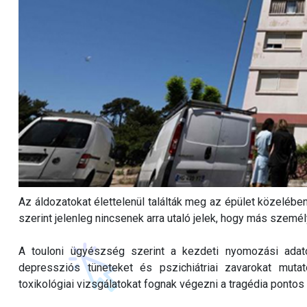
Az áldozatokat élettelenül találták meg az épület közelébe
szerint jelenleg nincsenek arra utaló jelek, hogy más személy
A touloni ügyészség szerint a kezdeti nyomozási adato
depressziós tüneteket és pszichiátriai zavarokat mutat
toxikológiai vizsgálatokat fognak végezni a tragédia pontos