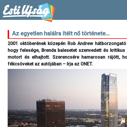
Az egyetlen halálra ítélt nő története...
2001 októberének közepén Rob Andrew hátborzongató tel
hogy felesége, Brenda balesetet szenvedett és kritikus 
motort és elhajtott. Szerencsére hamarosan rájött, ho
fékcsöveket az autójában – írja az ONET.