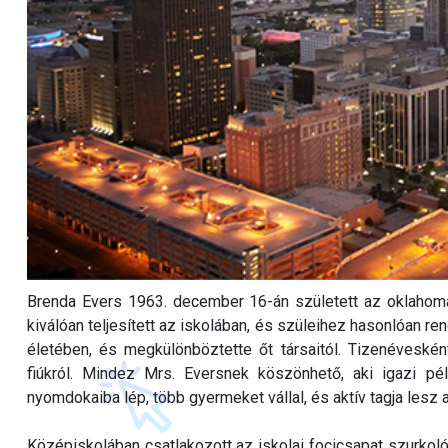
Brenda Evers 1963. december 16-án született az oklahomai
kiválóan teljesített az iskolában, és szüleihez hasonlóan ren
életében, és megkülönböztette őt társaitól. Tizenéveskén
fiúkról. Mindez Mrs. Eversnek köszönhető, aki igazi pé
nyomdokaiba lép, több gyermeket vállal, és aktív tagja les
Középiskolában csatlakozott az iskolai focicsapat szurkoló