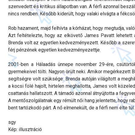
szenvedett és kritikus állapotban van. A férfi azonnal beszáll
nincs rendben. Később kiderült, hogy valaki elvágta a fékcsö
Rob hazament, majd felhívta a kórházat, hogy megtudja, való
Azt feltételezte, hogy az elkövető James Pavatt lehetett a
Brenda volt az egyetlen kedvezményezett. Később a szeret
férj pénzének egyetlen kedvezményezettje.
2001-ben a Hálaadás ünnepe november 29-ére, csütörtök
gyermekeivel tölti. Nagyon örült neki. Amikor megérkezett B
segítségre volt szüksége. Brenda autóján világított a megh
a kocsi fölé hajolt, hirtelen meghallotta, James volt közel
csattanás hallatszott. A támadó azonnal átnyújtotta a fegyve
A mentőszolgálatnak egy rémült női hang jelentette, hogy rabl
bent tartózkodó párt. A nő elmenekült, de a férfi nem élte túl.
sgy
Kép: illusztráció