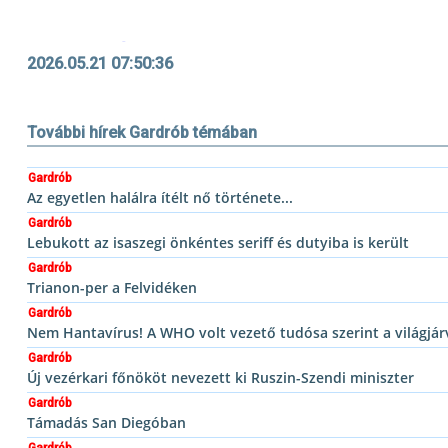
2026.05.21 07:50:36
További hírek Gardrób témában
Gardrób
Az egyetlen halálra ítélt nő története...
Gardrób
Lebukott az isaszegi önkéntes seriff és dutyiba is került
Gardrób
Trianon-per a Felvidéken
Gardrób
Nem Hantavírus! A WHO volt vezető tudósa szerint a világjár
Gardrób
Új vezérkari főnököt nevezett ki Ruszin-Szendi miniszter
Gardrób
Támadás San Diegóban