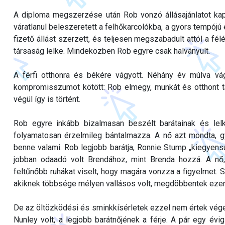
A diploma megszerzése után Rob vonzó állásajánlatot kapo
váratlanul beleszeretett a felhőkarcolókba, a gyors tempójú
fizető állást szerzett, és teljesen megszabadult attól a félé
társaság lelke. Mindeközben Rob egyre csak halványult.
A férfi otthonra és békére vágyott. Néhány év múlva vág
kompromisszumot kötött: Rob elmegy, munkát és otthont ta
végül így is történt.
Rob egyre inkább bizalmasan beszélt barátainak és lelk
folyamatosan érzelmileg bántalmazza. A nő azt mondta, gyű
benne valami. Rob legjobb barátja, Ronnie Stump „kiegyen
jobban odaadó volt Brendához, mint Brenda hozzá. A nő, 
feltűnőbb ruhákat viselt, hogy magára vonzza a figyelmet. Sm
akiknek többsége mélyen vallásos volt, megdöbbentek ezen
De az öltözködési és sminkkísérletek ezzel nem értek véget
Nunley volt, a legjobb barátnőjének a férje. A pár egy évi