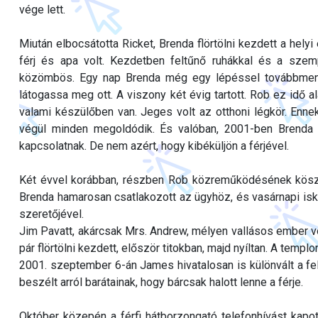
vége lett.
Miután elbocsátotta Ricket, Brenda flörtölni kezdett a hely
férj és apa volt. Kezdetben feltűnő ruhákkal és a szempil
közömbös. Egy nap Brenda még egy lépéssel továbbment 
látogassa meg ott. A viszony két évig tartott. Rob ez idő al
valami készülőben van. Jeges volt az otthoni légkör. Enne
végül minden megoldódik. És valóban, 2001-ben Brenda 
kapcsolatnak. De nem azért, hogy kibéküljön a férjével.
Két évvel korábban, részben Rob közreműködésének köszön
Brenda hamarosan csatlakozott az ügyhöz, és vasárnapi isk
szeretőjével.
Jim Pavatt, akárcsak Mrs. Andrew, mélyen vallásos ember vo
pár flörtölni kezdett, először titokban, majd nyíltan. A templ
2001. szeptember 6-án James hivatalosan is különvált a fel
beszélt arról barátainak, hogy bárcsak halott lenne a férje.
Október közepén a férfi hátborzongató telefonhívást kapot