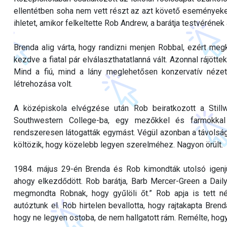
ellentétben soha nem vett részt az azt követő eseményeken
ihletet, amikor felkeltette Rob Andrew, a barátja testvérének 
Brenda alig várta, hogy randizni menjen Robbal, ezért meg
kezdve a fiatal pár elválaszthatatlanná vált. Azonnal rájött
Mind a fiú, mind a lány meglehetősen konzervatív nézet
létrehozása volt.
A középiskola elvégzése után Rob beiratkozott a Stillw
Southwestern College-ba, egy mezőkkel és farmokkal k
rendszeresen látogatták egymást. Végül azonban a távolság 
költözik, hogy közelebb legyen szerelméhez. Nagyon örült.
1984. május 29-én Brenda és Rob kimondták utolsó igenj
ahogy elkezdődött. Rob barátja, Barb Mercer-Green a Dail
megmondta Robnak, hogy gyűlöli őt.” Rob apja is tett né
autóztunk el. Rob hirtelen bevallotta, hogy rajtakapta Bre
hogy ne legyen ostoba, de nem hallgatott rám. Remélte, ho