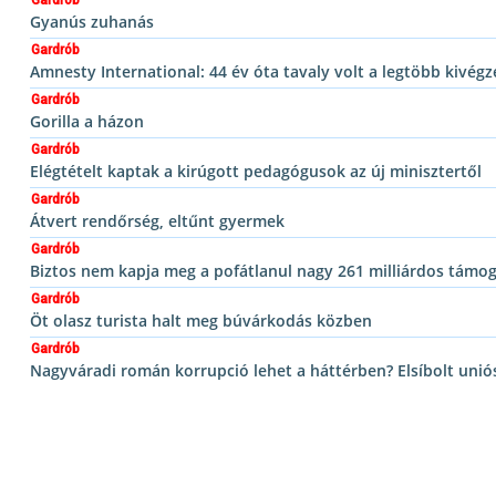
Gardrób
Gyanús zuhanás
Gardrób
Amnesty International: 44 év óta tavaly volt a legtöbb kivégz
Gardrób
Gorilla a házon
Gardrób
Elégtételt kaptak a kirúgott pedagógusok az új minisztertől
Gardrób
Átvert rendőrség, eltűnt gyermek
Gardrób
Biztos nem kapja meg a pofátlanul nagy 261 milliárdos támog
Gardrób
Öt olasz turista halt meg búvárkodás közben
Gardrób
Nagyváradi román korrupció lehet a háttérben? Elsíbolt unió