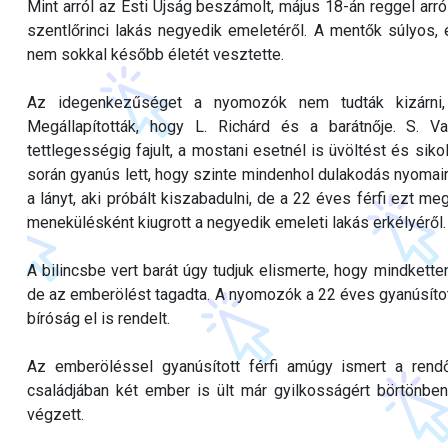
Mint arról az Esti Újság beszámolt, május 18-án reggel arró
szentlőrinci lakás negyedik emeletéről. A mentők súlyos, é
nem sokkal később életét vesztette.
Az idegenkezűséget a nyomozók nem tudták kizárni, 
Megállapították, hogy L. Richárd és a barátnője. S.
tettlegességig fajult, a mostani esetnél is üvöltést és si
során gyanús lett, hogy szinte mindenhol dulakodás nyomaira
a lányt, aki próbált kiszabadulni, de a 22 éves férfi ezt m
menekülésként kiugrott a negyedik emeleti lakás erkélyéről. 
A bilincsbe vert barát úgy tudjuk elismerte, hogy mindketten
de az emberölést tagadta. A nyomozók a 22 éves gyanúsított
bíróság el is rendelt.
Az emberöléssel gyanúsított férfi amúgy ismert a rendő
családjában két ember is ült már gyilkosságért börtönb
végzett.