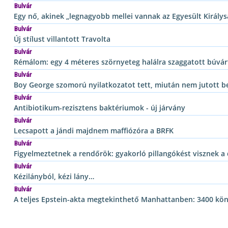
Bulvár
Egy nő, akinek „legnagyobb mellei vannak az Egyesült Király
Bulvár
Új stílust villantott Travolta
Bulvár
Rémálom: egy 4 méteres szörnyeteg halálra szaggatott búvár
Bulvár
Boy George szomorú nyilatkozatot tett, miután nem jutott b
Bulvár
Antibiotikum-rezisztens baktériumok - új járvány
Bulvár
Lecsapott a jándi majdnem maffiózóra a BRFK
Bulvár
Figyelmeztetnek a rendőrök: gyakorló pillangókést visznek a 
Bulvár
Kézilányból, kézi lány…
Bulvár
A teljes Epstein-akta megtekinthető Manhattanben: 3400 köny