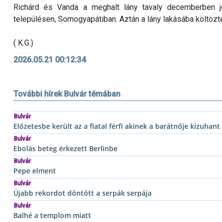
Richárd és Vanda a meghalt lány tavaly decemberben jö
településen, Somogyapátiban. Aztán a lány lakásába költözte
( K.G.)
2026.05.21 00:12:34
További hírek Bulvár témában
Bulvár
Előzetesbe került az a fiatal férfi akinek a barátnője kizuhan
Bulvár
Ebolás beteg érkezett Berlinbe
Bulvár
Pepe elment
Bulvár
Újabb rekordot döntött a serpák serpája
Bulvár
Balhé a templom miatt