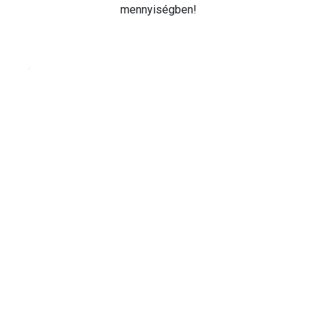
mennyiségben!
Cookie beállítások testre szabása