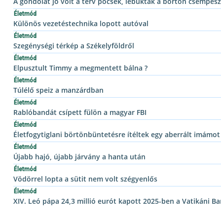
A gondolat jó volt a terv pocsék, lebuktak a börtön csempés
Életmód
Különös vezetéstechnika lopott autóval
Életmód
Szegénységi térkép a Székelyföldről
Életmód
Elpusztult Timmy a megmentett bálna ?
Életmód
Túlélő speiz a manzárdban
Életmód
Rablóbandát csípett fülön a magyar FBI
Életmód
Életfogytiglani börtönbüntetésre ítéltek egy aberrált imámot
Életmód
Újabb hajó, újabb járvány a hanta után
Életmód
Vödörrel lopta a sütit nem volt szégyenlős
Életmód
XIV. Leó pápa 24,3 millió eurót kapott 2025-ben a Vatikáni Ba