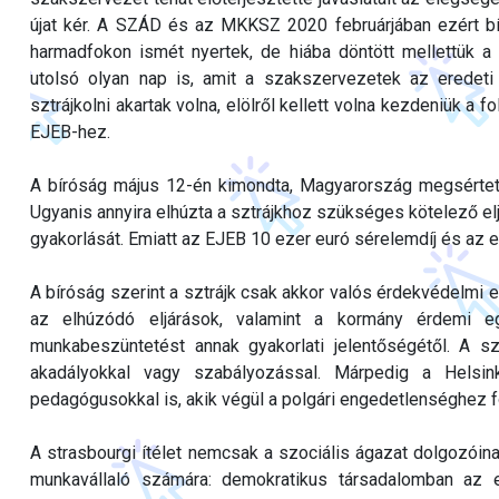
újat kér. A SZÁD és az MKKSZ 2020 februárjában ezért bí
harmadfokon ismét nyertek, de hiába döntött mellettük a 
utolsó olyan nap is, amit a szakszervezetek az eredeti
sztrájkolni akartak volna, elölről kellett volna kezdeniük a
EJEB-hez.
A bíróság május 12-én kimondta, Magyarország megsértet
Ugyanis annyira elhúzta a sztrájkhoz szükséges kötelező elj
gyakorlását. Emiatt az EJEB 10 ezer euró sérelemdíj és az e
A bíróság szerint a sztrájk csak akkor valós érdekvédelmi 
az elhúzódó eljárások, valamint a kormány érdemi e
munkabeszüntetést annak gyakorlati jelentőségétől. A szt
akadályokkal vagy szabályozással. Márpedig a Helsink
pedagógusokkal is, akik végül a polgári engedetlenséghez f
A strasbourgi ítélet nemcsak a szociális ágazat dolgozóin
munkavállaló számára: demokratikus társadalomban az eg