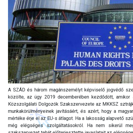
A SZÁD és három magánszemélyt képviselő jogvédő szer
közölte, az ügy 2019 decemberében kezdődött, amikor 
Közszolgálati Dolgozók Szakszervezete az MKKSZ sztrájko
munkakörülményeinek javításáért, és azért, hogy a magyar 
mértéke érje el az EU-s átlagot. Ha a lakosság alapvető szük
még elégséges szolgáltatásokról. Ha nem sikerül mege
szakszervezet tehát előterjesztette javaslatait az elégség