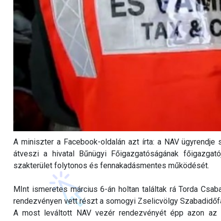
A miniszter a Facebook-oldalán azt írta: a NAV ügyrendje
átveszi a hivatal Bűnügyi Főigazgatóságának főigazgató
szakterület folytonos és fennakadásmentes működését.
MInt ismeretes március 6-án holtan találtak rá Torda Csab
rendezvényen vett részt a somogyi Zselicvölgy Szabadidőfar
A most leváltott NAV vezér rendezvényét épp azon az éj