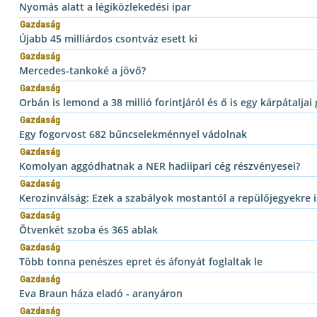
Nyomás alatt a légiközlekedési ipar
Gazdaság
Újabb 45 milliárdos csontváz esett ki
Gazdaság
Mercedes-tankoké a jövő?
Gazdaság
Orbán is lemond a 38 millió forintjáról és ő is egy kárpátalj
Gazdaság
Egy fogorvost 682 bűncselekménnyel vádolnak
Gazdaság
Komolyan aggódhatnak a NER hadiipari cég részvényesei?
Gazdaság
Kerozinválság: Ezek a szabályok mostantól a repülőjegyekre 
Gazdaság
Ötvenkét szoba és 365 ablak
Gazdaság
Több tonna penészes epret és áfonyát foglaltak le
Gazdaság
Eva Braun háza eladó - aranyáron
Gazdaság