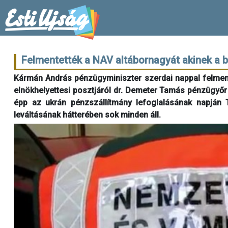
Felmentették a NAV altábornagyát akinek a b
Kármán András pénzügyminiszter szerdai nappal felment
elnökhelyettesi posztjáról dr. Demeter Tamás pénzügyőr
épp az ukrán pénzszállítmány lefoglalásának napján 
leváltásának hátterében sok minden áll.