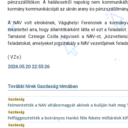
pénzszállítókon. A halálesetről napokig nem kommunikált
kormány kommunikációját az ukrán arany és pénzszállítmány
A NAV volt elnökének, Vágujhelyi Ferencnek a kormány
tekintettel arra, hogy államtitkárként látta el ezt a felada
Tamásné Czinege Csilla képviseli a NAV-ot, „közvetlenül
feladatokat, amelyeket jogszabály a NAV vezetőjének feladat
( V.Zs.)
2026.05.20 22:55:26
További hírek Gazdaság témában
Gazdaság
Felmentették a NAV altábornagyát akinek a buliján halt meg
Gazdaság
Felfüggesztették a botrányos Hankó féle fekete milliárdok kif
Gazdaság